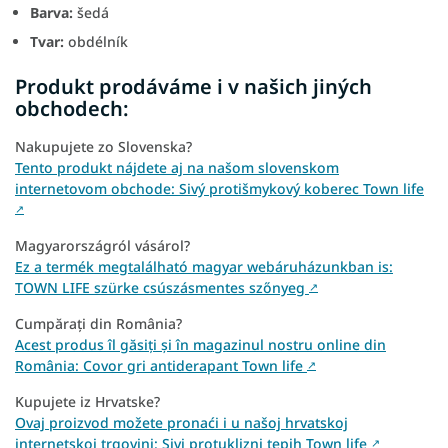
Barva:
šedá
Tvar:
obdélník
Produkt prodáváme i v našich jiných
obchodech:
Nakupujete zo Slovenska?
Tento produkt nájdete aj na našom slovenskom
internetovom obchode: Sivý protišmykový koberec Town life
↗
Magyarországról vásárol?
Ez a termék megtalálható magyar webáruházunkban is:
TOWN LIFE szürke csúszásmentes szőnyeg
↗
Cumpărați din România?
Acest produs îl găsiți și în magazinul nostru online din
România: Covor gri antiderapant Town life
↗
Kupujete iz Hrvatske?
Ovaj proizvod možete pronaći i u našoj hrvatskoj
internetskoj trgovini: Sivi protuklizni tepih Town life
↗