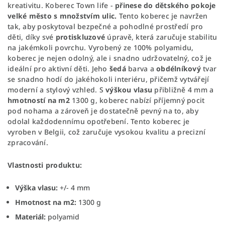
kreativitu. Koberec Town life -
přinese do dětského pokoje
velké město s množstvím ulic.
Tento koberec je navržen
tak, aby poskytoval bezpečné a pohodlné prostředí pro
děti, díky své
protiskluzové
úpravě, která zaručuje stabilitu
na jakémkoli povrchu. Vyrobený ze 100% polyamidu,
koberec je nejen odolný, ale i snadno udržovatelný, což je
ideální pro aktivní děti. Jeho
šedá
barva a
obdélníkový
tvar
se snadno hodí do jakéhokoli interiéru, přičemž vytvářejí
moderní a stylový vzhled. S
výškou vlasu
přibližně 4 mm a
hmotností na m2
1300 g, koberec nabízí příjemný pocit
pod nohama a zároveň je dostatečně pevný na to, aby
odolal každodennímu opotřebení. Tento koberec je
vyroben v Belgii, což zaručuje vysokou kvalitu a precizní
zpracování.
Vlastnosti produktu:
Výška vlasu:
+/- 4 mm
Hmotnost na m2:
1300 g
Materiál:
polyamid