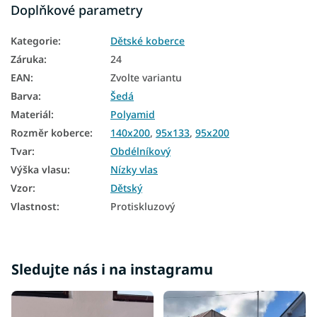
Doplňkové parametry
Kategorie
:
Dětské koberce
Záruka
:
24
EAN
:
Zvolte variantu
Barva
:
Šedá
Materiál
:
Polyamid
Rozměr koberce
:
140x200
,
95x133
,
95x200
Tvar
:
Obdélníkový
Výška vlasu
:
Nízky vlas
Vzor
:
Dětský
Vlastnost
:
Protiskluzový
Sledujte nás i na instagramu