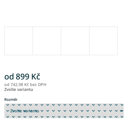
od
899 Kč
od
742,98 Kč
bez DPH
M
Zvolte variantu
ce
Rozměr