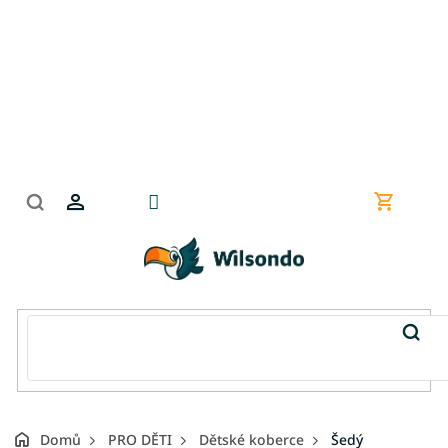
Přejít
na
obsah
Nákupní
košík
Domů
PRO DĚTI
Dětské koberce
Šedý