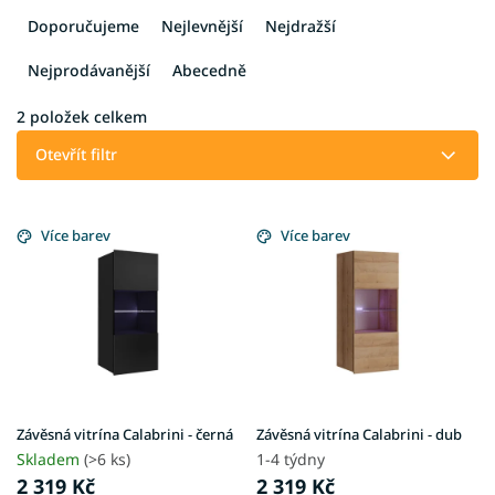
a
Doporučujeme
Nejlevnější
Nejdražší
z
e
Nejprodávanější
Abecedně
n
í
2
položek celkem
p
Otevřít filtr
r
o
V
d
ý
Více barev
Více barev
u
p
k
i
t
s
ů
p
r
o
d
u
Závěsná vitrína Calabrini - černá
Závěsná vitrína Calabrini - dub
k
Skladem
(>6 ks)
1-4 týdny
t
2 319 Kč
2 319 Kč