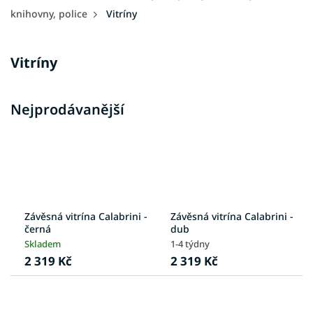
knihovny, police
Vitríny
Vitríny
Nejprodávanější
Závěsná vitrína Calabrini -
Závěsná vitrína Calabrini -
černá
dub
Skladem
1-4 týdny
2 319 Kč
2 319 Kč
Ř