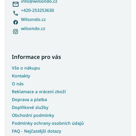
í
info
@
wilsondo.cz
+420-253253630
Wilsondo.cz
wilsondo.cz
Informace pro vás
Vše o nákupu
Kontakty
O nás
Reklamace a vrácení zboží
Doprava a platba
Doplňkové služby
Obchodní podmínky
Podmínky ochrany osobních údajů
FAQ - Nejčastější dotazy