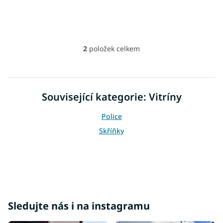
ů
2
položek celkem
O
v
l
á
d
Související kategorie: Vitríny
a
c
Police
í
p
Skříňky
r
v
k
y
v
ý
p
i
Sledujte nás i na instagramu
s
u