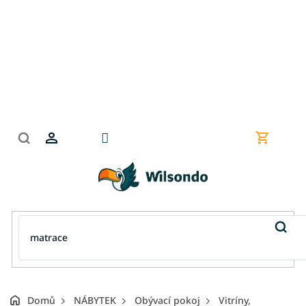
Přejít
na
obsah
Nákupní
košík
Domů
NÁBYTEK
Obývací pokoj
Vitríny,