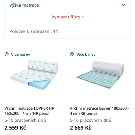
Výška matrace
Vymazat filtry
Položek k zobrazení:
14
V
ý
Více barev
Více barev
p
i
s
p
r
o
d
u
Vrchní matrace TOPPER HR
Vrchní matrace Gavier 180x200 -
k
160x200 - 4 cm (HR pěna)
4 cm (RB pěna)
t
5-10 pracovních dnů
5-10 pracovních dnů
ů
2 559 Kč
2 669 Kč