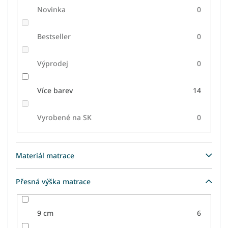
Novinka
0
Bestseller
0
Výprodej
0
Více barev
14
Vyrobené na SK
0
Materiál matrace
Přesná výška matrace
9 cm
6