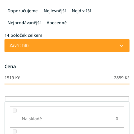
Ř
a
Doporučujeme
Nejlevnější
Nejdražší
z
e
Nejprodávanější
Abecedně
n
í
14
položek celkem
p
Zavřít filtr
r
o
d
Cena
u
k
1519
Kč
2889
Kč
t
ů
Na skladě
0