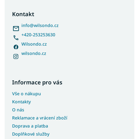
p
a
Kontakt
t
í
info
@
wilsondo.cz
+420-253253630
Wilsondo.cz
wilsondo.cz
Informace pro vás
Vše o nákupu
Kontakty
O nás
Reklamace a vrácení zboží
Doprava a platba
Doplňkové služby