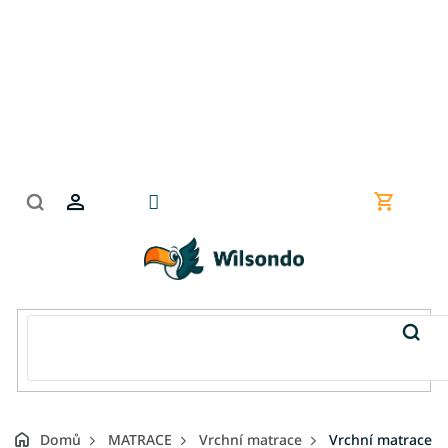
Přejít
na
obsah
Nákupní
košík
Domů
MATRACE
Vrchní matrace
Vrchní matrace