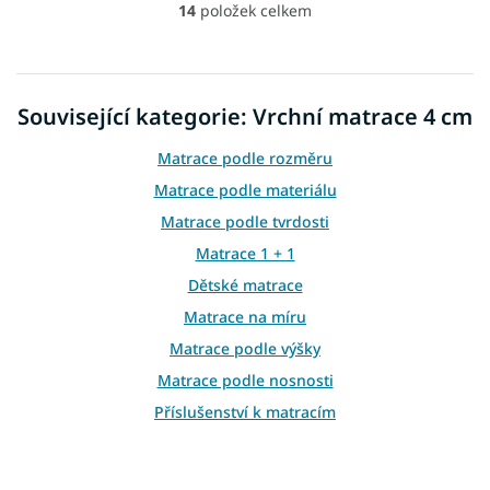
14
položek celkem
O
v
l
á
d
Související kategorie: Vrchní matrace 4 cm
a
c
Matrace podle rozměru
í
p
Matrace podle materiálu
r
Matrace podle tvrdosti
v
k
Matrace 1 + 1
y
Dětské matrace
v
ý
Matrace na míru
p
i
Matrace podle výšky
s
Matrace podle nosnosti
u
Příslušenství k matracím
Atypické matrace
Matrace ostatní