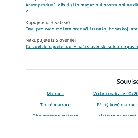
Acest produs îl găsiți și în magazinul nostru online 
↗
Kupujete iz Hrvatske?
Ovaj proizvod možete pronaći i u našoj hrvatskoj int
Nakupujete iz Slovenije?
Ta izdelek najdete tudi v naši slovenski spletni trgovi
Souvise
Matrace
Vrchní matrace 90x2
Tenké matrace
Přistýlkové matrace
Oboustranné matrace
Matrace na sezení
Tvrdé matrace
Matrace na válendu