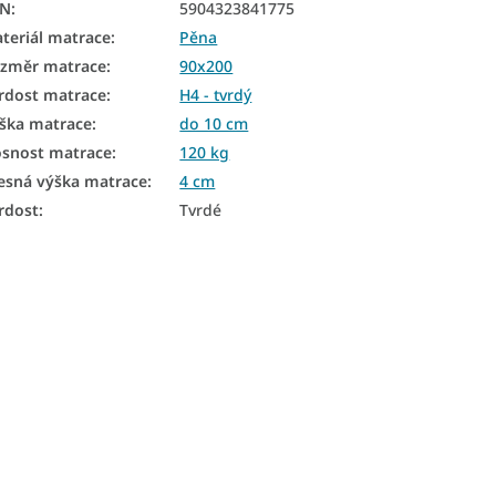
AN
:
5904323841775
teriál matrace
:
Pěna
změr matrace
:
90x200
rdost matrace
:
H4 - tvrdý
ška matrace
:
do 10 cm
snost matrace
:
120 kg
esná výška matrace
:
4 cm
rdost
:
Tvrdé