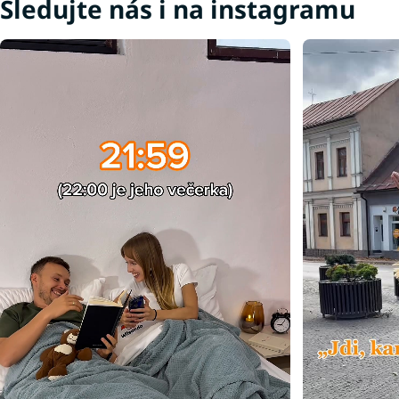
Sledujte nás i na instagramu
Matrace tvrdost H4
Tvrdé matrace 90x20
Vrchní matrace 4 cm