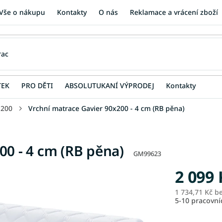
Vše o nákupu
Kontakty
O nás
Reklamace a vrácení zboží
TEK
PRO DĚTI
ABSOLUTUKANÍ VÝPRODEJ
Kontakty
 200
Vrchní matrace Gavier 90x200 - 4 cm (RB pěna)
00 - 4 cm (RB pěna)
GM99623
2 099 
1 734,71 Kč b
5-10 pracovn