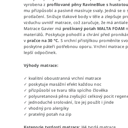
vyrobena z
profilované pěny RavineBlue s hustoto
mu přizpůsobí a pasivně masíruje svaly. Jedná se o 
protlačení. Snižuje tlakové body v těle a zlepšuje 
vzduchu uvnitř matrace, což zaručuje, že má antiale
Matrace Gavier má
prošívaný potah MALTA FOAM
n
materiálů. Poskytuje pohodlí a chrání před pronikán
v
pračce na 30 °C.
S vrchní přistýlkou proměníte sv
poskytne páteři potřebnou oporu. Vrchní matrace př
lepší odpočinek.
Výhody matrace:
✓ kvalitní oboustranná vrchní matrace
✓ poskytuje masážní efekt každou noc
✓ přizpůsobí se tvaru těla spícího člověka
✓ polyuretanová pěna zvyšující celkový pocit regen
✓ jednoduché srolování, lze jej použít i jinde
✓ vhodný pro alergiky
✓ pratelný potah na zip
Kategorie tvrdosti matrace:
H4 tvrdá matrace