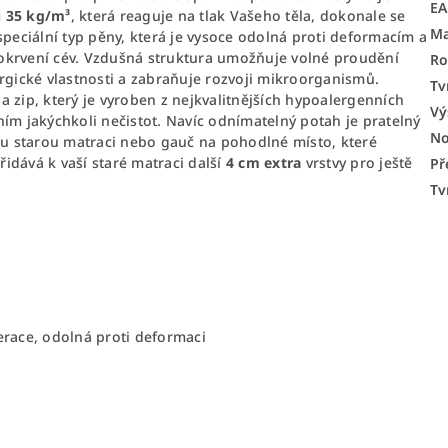
E
u 35 kg/m³
, která reaguje na tlak Vašeho těla, dokonale se
Ma
speciální typ pěny, která je vysoce odolná proti deformacím a
prokrvení cév. Vzdušná struktura umožňuje volné proudění
Ro
rgické vlastnosti a zabraňuje rozvoji mikroorganismů.
Tv
a zip, který je vyroben z nejkvalitnějších hypoalergenních
Vý
ím jakýchkoli nečistot. Navíc odnímatelný potah je pratelný
No
ou starou matraci nebo gauč na pohodlné místo, které
idává k vaší staré matraci další
4 cm extra
vrstvy pro ještě
Př
Tv
erace, odolná proti deformaci