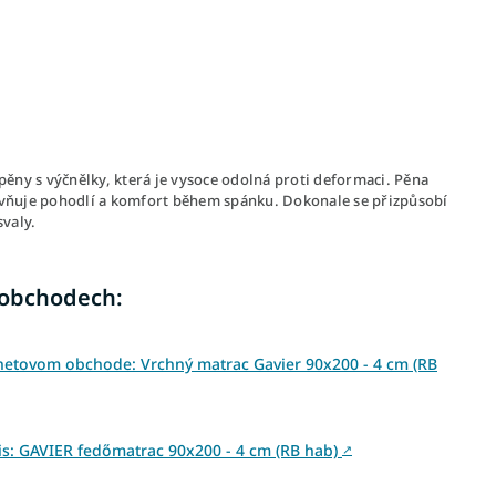
pěny s výčnělky, která je vysoce odolná proti deformaci. Pěna
ovlivňuje pohodlí a komfort během spánku. Dokonale se přizpůsobí
svaly.
 obchodech:
netovom obchode: Vrchný matrac Gavier 90x200 - 4 cm (RB
s: GAVIER fedőmatrac 90x200 - 4 cm (RB hab)
↗