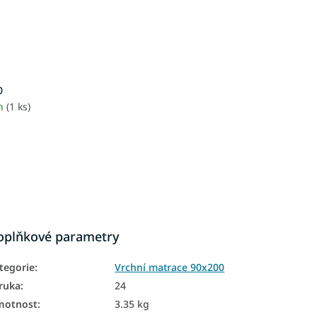
0
4h
(1 ks)
oplňkové parametry
tegorie
:
Vrchní matrace 90x200
ruka
:
24
motnost
:
3.35 kg