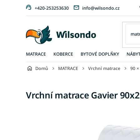
Přejít
+420-253253630
info@wilsondo.cz
na
obsah
MATRACE
KOBERCE
BYTOVÉ DOPLŇKY
NÁBY
Domů
MATRACE
Vrchní matrace
90 ×
Vrchní matrace Gavier 90x2