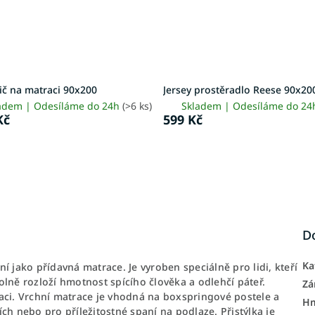
ič na matraci 90x200
Jersey prostěradlo Reese 90x20
adem | Odesíláme do 24h
(>6 ks)
Skladem | Odesíláme do 2
Kč
599 Kč
D
Ka
ní jako přídavná matrace. Je vyroben speciálně pro lidi, kteří
volně rozloží hmotnost spícího člověka a odlehčí páteř.
Zá
aci. Vrchní matrace je vhodná na boxspringové postele a
H
ch nebo pro příležitostné spaní na podlaze. Přistýlka je