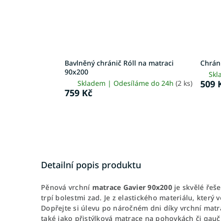
Bavlněný chránič Róll na matraci
Chrán
90x200
Skl
509 
Skladem | Odesíláme do 24h
(2 ks)
759 Kč
Detailní popis produktu
Pěnová vrchní
matrace Gavier 90x200
je skvělé řeše
trpí bolestmi zad. Je z elastického materiálu, který 
Dopřejte si úlevu po náročném dni díky vrchní matr
také jako přistýlková matrace na pohovkách či gaučí