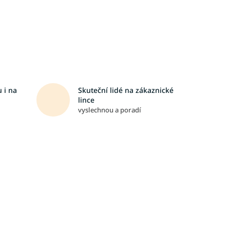
 i na
Skuteční lidé na zákaznické
lince
vyslechnou a poradí