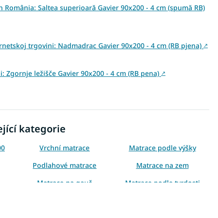
din România: Saltea superioară Gavier 90x200 - 4 cm (spumă RB)
ernetskoj trgovini: Nadmadrac Gavier 90x200 - 4 cm (RB pjena)
↗
ni: Zgornje ležišče Gavier 90x200 - 4 cm (RB pena)
↗
jící kategorie
00
Vrchní matrace
Matrace podle výšky
Podlahové matrace
Matrace na zem
Matrace na gauč
Matrace podle tvrdosti