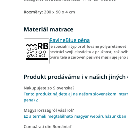
Rozměry:
200 x 90 x 4 cm
Materiál matrace
RavineBlue pěna
Je speciální typ profilované polyuretanové 
neztrácí svoji elasticitu a pružnost, což 
tvaru těla a zároveň pasivně masíruje jeho 
Produkt prodáváme i v našich jiných
Nakupujete zo Slovenska?
Tento produkt nájdete aj na našom slovenskom inter
pena)
↗
Magyarországról vásárol?
Ez a termék megtalálható magyar webáruházunkban i
Cumpărați din România?