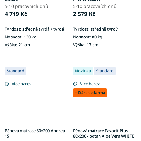
5-10 pracovních dnů
5-10 pracovních dnů
4 719 Kč
2 579 Kč
Tvrdost:
středně tvrdá / tvrdá
Tvrdost:
středně tvrdý
Nosnost:
130 kg
Nosnost:
80 kg
Výška:
21 cm
Výška:
17 cm
Standard
Novinka
Standard
Více barev
Více barev
+ Dárek zdarma
Pěnová matrace 80x200 Andrea
Pěnová matrace Favorit Plus
15
80x200 - potah Aloe Vera WHITE