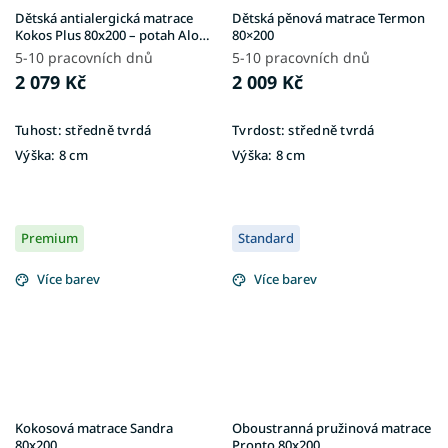
Dětská antialergická matrace
Dětská pěnová matrace Termon
Kokos Plus 80x200 – potah Aloe
80×200
Vera
5-10 pracovních dnů
5-10 pracovních dnů
2 079 Kč
2 009 Kč
Tuhost:
středně tvrdá
Tvrdost:
středně tvrdá
Výška:
8 cm
Výška:
8 cm
Premium
Standard
Více barev
Více barev
Kokosová matrace Sandra
Oboustranná pružinová matrace
80x200
Pronto 80x200