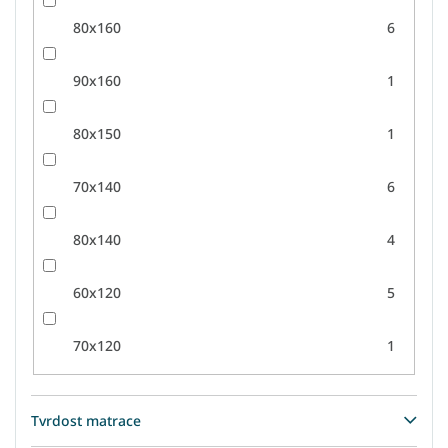
80x160
6
90x160
1
80x150
1
70x140
6
80x140
4
60x120
5
70x120
1
Tvrdost matrace