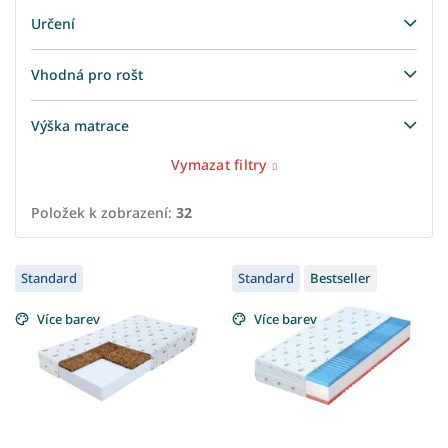
Určení
Vhodná pro rošt
Výška matrace
Vymazat filtry
Položek k zobrazení:
32
V
Standard
Standard
Bestseller
ý
p
Více barev
Více barev
i
s
p
r
o
d