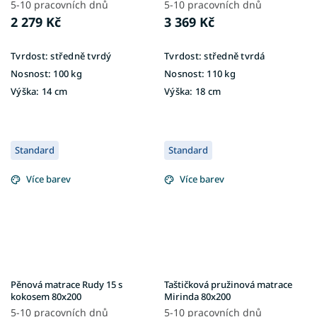
5-10 pracovních dnů
5-10 pracovních dnů
2 279 Kč
3 369 Kč
Tvrdost:
středně tvrdý
Tvrdost:
středně tvrdá
Nosnost:
100 kg
Nosnost:
110 kg
Výška:
14 cm
Výška:
18 cm
Standard
Standard
Více barev
Více barev
Pěnová matrace Rudy 15 s
Taštičková pružinová matrace
kokosem 80x200
Mirinda 80x200
5-10 pracovních dnů
5-10 pracovních dnů