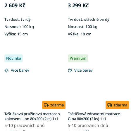
2 609 Kč
3 299 Kč
Tvrdost:
tvrdý
Tvrdost:
středně tvrdý
Nosnost:
100 kg
Nosnost:
100 kg
Výška:
15 cm
Výška:
18 cm
Novinka
Premium
Více barev
Více barev
zdarma
zdarma
Taštičková pružinová matrace s
Taštičková zdravotní matrace
kokosem Lion 80x200 (2ks) 1+1
Gina 80x200 (2 ks) 1+1
5-10 pracovních dnů
5-10 pracovních dnů