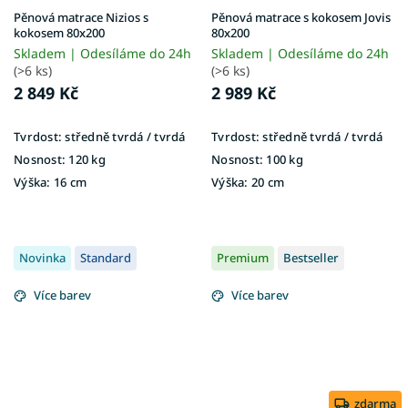
Pěnová matrace Nizios s
Pěnová matrace s kokosem Jovis
kokosem 80x200
80x200
Skladem | Odesíláme do 24h
Skladem | Odesíláme do 24h
(>6 ks)
(>6 ks)
2 849 Kč
2 989 Kč
Tvrdost:
středně tvrdá / tvrdá
Tvrdost:
středně tvrdá / tvrdá
Nosnost:
120 kg
Nosnost:
100 kg
Výška:
16 cm
Výška:
20 cm
Novinka
Standard
Premium
Bestseller
Více barev
Více barev
zdarma