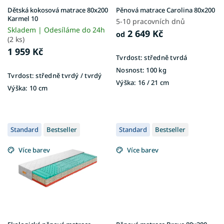
u
Dětská kokosová matrace 80x200
Pěnová matrace Carolina 80x200
k
Karmel 10
5-10 pracovních dnů
t
Skladem | Odesíláme do 24h
2 649 Kč
od
ů
(2 ks)
1 959 Kč
Tvrdost:
středně tvrdá
Nosnost:
100 kg
Tvrdost:
středně tvrdý / tvrdý
Výška:
16 / 21 cm
Výška:
10 cm
Standard
Bestseller
Standard
Bestseller
Více barev
Více barev