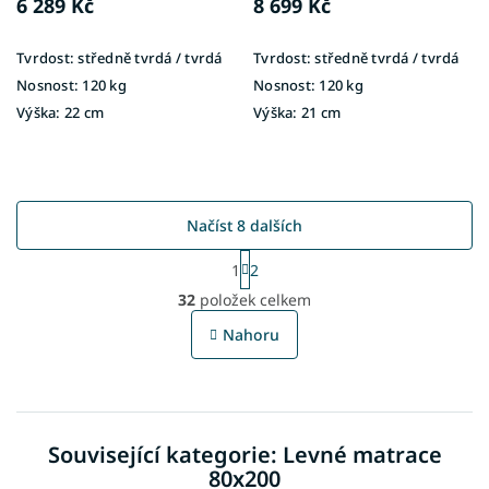
6 289 Kč
8 699 Kč
Tvrdost:
středně tvrdá / tvrdá
Tvrdost:
středně tvrdá / tvrdá
Nosnost:
120 kg
Nosnost:
120 kg
Výška:
22 cm
Výška:
21 cm
Načíst 8 dalších
S
1
2
t
O
r
32
položek celkem
v
á
l
n
Nahoru
á
k
o
d
v
a
á
c
n
í
í
Související kategorie: Levné matrace
p
r
80x200