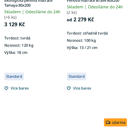
Ekologická pěnová matrace
Pěnová matrace Brave 80x200
Tamaya 80x200
Skladem | Odesíláme do 24h
Skladem | Odesíláme do 24h
(2 ks)
(>6 ks)
2 279 Kč
od
3 129 Kč
Tvrdost:
středně tvrdá
Tvrdost:
tvrdá
Nosnost:
100 kg
Nosnost:
120 kg
Výška:
13 / 21 cm
Výška:
18 cm
Standard
Standard
Více barev
Více barev
zdarma