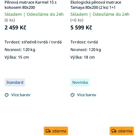
Pěnová matrace Karmel 15 s
Ekologická pěnová matrace
kokosem 80x200
Tamaya 80x200 (2 ks) 1+1
Skladem | Odesíláme do 24h
Skladem | Odesíláme do 24h
(6 ks)
(>6 ks)
2 459 Kč
5 599 Kč
Tvrdost:
středně tvrdá / tvrdá
Tvrdost:
tvrdá
Nosnost:
120 kg
Nosnost:
120 kg
Výška:
15 cm
Výška:
18 cm
Standard
Novinka
Více barev
Více barev
zdarma
zdarma