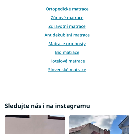
v
k
Ortopedické matrace
y
Zónové matrace
v
ý
Zdravotní matrace
p
Antidekubitní matrace
i
s
Matrace pro hosty
u
Bio matrace
Hotelové matrace
Slovenské matrace
Retro matrace
Přistýlkové matrace
Podlahové matrace
Nejprodávanější matrace
Sledujte nás i na instagramu
Oboustranné matrace
Matrace na polohovatelný rošt
Matrace na sezení