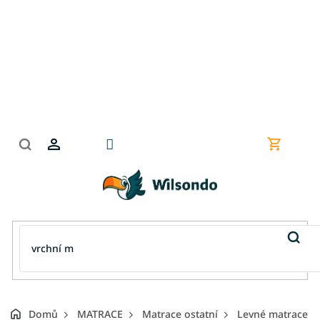
Přejít
na
obsah
Nákupní
košík
Domů
MATRACE
Matrace ostatní
Levné matrace