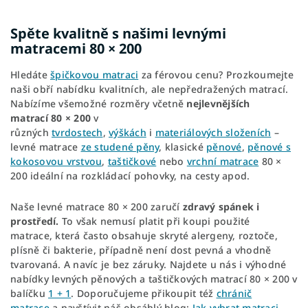
Spěte kvalitně s našimi levnými
matracemi 80 × 200
Hledáte
špičkovou matraci
za férovou cenu? Prozkoumejte
naši obří nabídku kvalitních, ale nepředražených matrací.
Nabízíme všemožné rozměry včetně
nejlevnějších
matrací
80 × 200
v
různých
tvrdostech
,
výškách
i
materiálových složeních
–
levné matrace
ze studené pěny
, klasické
pěnové
,
pěnové s
kokosovou vrstvou
,
taštičkové
nebo
vrchní matrace
80 ×
200 ideální na rozkládací pohovky, na cesty apod.
Naše levné matrace 80 × 200 zaručí
zdravý spánek i
prostředí.
To však nemusí platit při koupi použité
matrace, která často obsahuje skryté alergeny, roztoče,
plísně či bakterie, případně není dost pevná a vhodně
tvarovaná. A navíc je bez záruky. Najdete u nás i výhodné
nabídky levných pěnových a taštičkových matrací 80 × 200 v
balíčku
1 + 1
. Doporučujeme přikoupit též
chránič
matrace
a navštívit náš obsáhlý blog:
Jak vybrat matraci
,