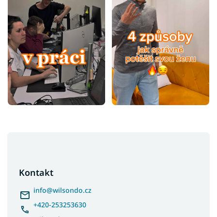
Z
á
p
a
Kontakt
t
í
info
@
wilsondo.cz
+420-253253630