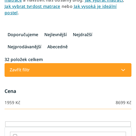
Jak vybrat tvrdost matrace
nebo
Jak vysoká je ideální
postel
.
Ř
a
Doporučujeme
Nejlevnější
Nejdražší
z
e
Nejprodávanější
Abecedně
n
í
32
položek celkem
p
Zavřít filtr
r
o
d
Cena
u
k
1959
Kč
8699
Kč
t
ů