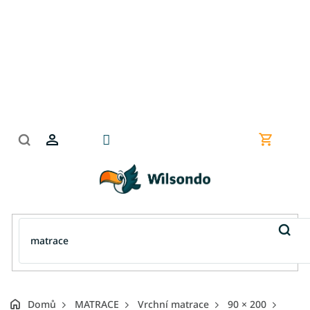
Přejít
na
obsah
Nákupní
košík
Domů
MATRACE
Vrchní matrace
90 × 200