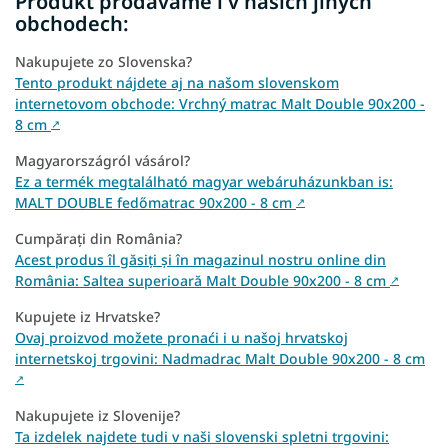
Produkt prodáváme i v našich jiných
obchodech:
Nakupujete zo Slovenska?
Tento produkt nájdete aj na našom slovenskom
internetovom obchode: Vrchný matrac Malt Double 90x200 -
8 cm
↗
Magyarországról vásárol?
Ez a termék megtalálható magyar webáruházunkban is:
MALT DOUBLE fedőmatrac 90x200 - 8 cm
↗
Cumpărați din România?
Acest produs îl găsiți și în magazinul nostru online din
România: Saltea superioară Malt Double 90x200 - 8 cm
↗
Kupujete iz Hrvatske?
Ovaj proizvod možete pronaći i u našoj hrvatskoj
internetskoj trgovini: Nadmadrac Malt Double 90x200 - 8 cm
↗
Nakupujete iz Slovenije?
Ta izdelek najdete tudi v naši slovenski spletni trgovini: