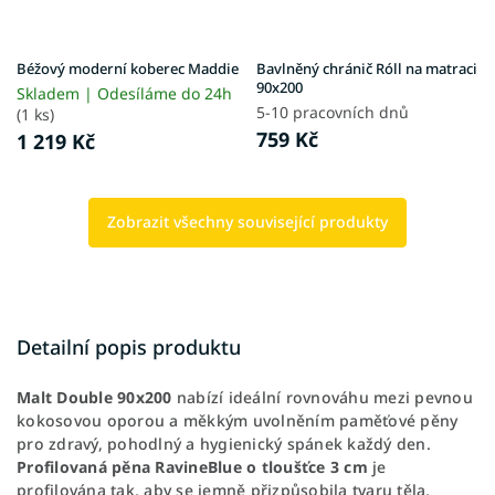
Béžový moderní koberec Maddie
Bavlněný chránič Róll na matraci
90x200
Skladem | Odesíláme do 24h
5-10 pracovních dnů
(1 ks)
759 Kč
1 219 Kč
Zobrazit všechny související produkty
Detailní popis produktu
Malt Double 90x200
nabízí ideální rovnováhu mezi pevnou
kokosovou oporou a měkkým uvolněním paměťové pěny
pro zdravý, pohodlný a hygienický spánek každý den.
Profilovaná pěna RavineBlue
o tloušťce 3 cm
je
profilována tak, aby se jemně přizpůsobila tvaru těla,