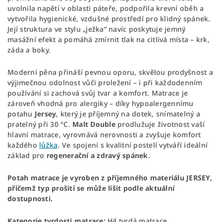
uvolnila napětí v oblasti páteře, podpořila krevní oběh a
vytvořila hygienické, vzdušné prostředí pro klidný spánek.
Její struktura ve stylu „ježka“ navíc poskytuje jemný
masážní efekt a pomáhá zmírnit tlak na citlivá místa – krk,
záda a boky.
Moderní pěna přináší pevnou oporu, skvělou prodyšnost a
výjimečnou odolnost vůči proležení – i při každodenním
používání si zachová svůj tvar a komfort. Matrace je
zároveň vhodná pro alergiky – díky hypoalergennímu
potahu
Jersey
, který je příjemný na dotek, snímatelný a
pratelný při 30 °C.
Malt Double
prodlužuje životnost vaší
hlavní matrace, vyrovnává nerovnosti a zvyšuje komfort
každého
lůžka
. Ve spojení s kvalitní postelí vytváří ideální
základ pro
regenerační a zdravý spánek
.
Potah matrace je vyroben z příjemného materiálu JERSEY,
přičemž typ prošití se může lišit podle aktuální
dostupnosti.
Kategorie tvrdosti matrace:
H4 tvrdá matrace