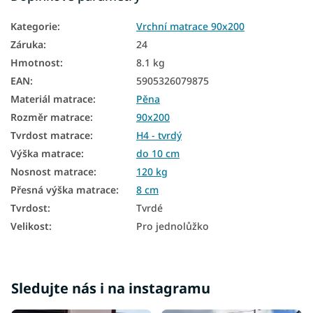
Matrace na gauč
Kategorie
:
Vrchní matrace 90x200
Matrace na válendu
Záruka
:
24
Levné matrace 90x200
Hmotnost
:
8.1 kg
EAN
:
5905326079875
Tenké matrace 90x200
Materiál matrace
:
Pěna
Vrchní matrace tvrdé
Rozměr matrace
:
90x200
Vrchní matrace 8 cm
Tvrdost matrace
:
H4 - tvrdý
Výška matrace
:
do 10 cm
Nosnost matrace
:
120 kg
Přesná výška matrace
:
8 cm
Tvrdost
:
Tvrdé
Velikost
:
Pro jednolůžko
Sledujte nás i na instagramu