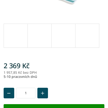
2 369 Kč
1 957,85 Kč bez DPH
M
5-10 pracovních dnů
ce