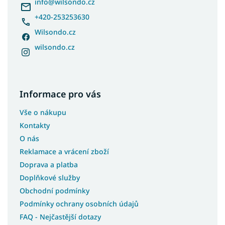
í
info
@
wilsondo.cz
+420-253253630
Wilsondo.cz
wilsondo.cz
Informace pro vás
Vše o nákupu
Kontakty
O nás
Reklamace a vrácení zboží
Doprava a platba
Doplňkové služby
Obchodní podmínky
Podmínky ochrany osobních údajů
FAQ - Nejčastější dotazy