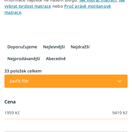
vybrat tvrdost matrace
nebo
Proč právě molitanové
matrace
.
Ř
a
Doporučujeme
Nejlevnější
Nejdražší
z
e
Nejprodávanější
Abecedně
n
í
33
položek celkem
p
Zavřít filtr
r
o
d
Cena
u
k
1959
Kč
9419
Kč
t
ů