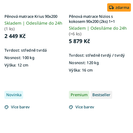
zdarma
Pěnová matrace Krius 90x200
Pěnová matrace Nizios s
kokosem 90x200 (2ks) 1+1
Skladem | Odesíláme do 24h
Skladem | Odesíláme do 24h
(1 ks)
(>6 ks)
2 449 Kč
5 879 Kč
Tvrdost:
středně tvrdá
Tvrdost:
středně tvrdý / tvrdý
Nosnost:
100 kg
Nosnost:
120 kg
Výška:
12 cm
Výška:
16 cm
Novinka
Premium
Bestseller
Více barev
Více barev