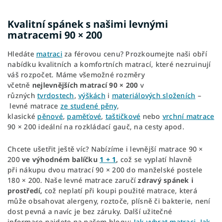
Kvalitní spánek s našimi levnými
matracemi 90 × 200
Hledáte
matraci
za férovou cenu? Prozkoumejte naši obří
nabídku kvalitních a komfortních matrací, které nezruinují
váš rozpočet. Máme všemožné rozměry
včetně
nejlevnějších matrací
90 × 200
v
různých
tvrdostech
,
výškách
i
materiálových složeních
–
levné matrace
ze studené pěny
,
klasické
pěnové
,
paměťové
,
taštičkové
nebo
vrchní matrace
90 × 200 ideální na rozkládací gauč, na cesty apod.
Chcete ušetřit ještě víc? Nabízíme i levnější matrace 90 ×
200
ve výhodném balíčku
1 + 1
,
což se vyplatí hlavně
při nákupu dvou matrací 90 × 200 do manželské postele
180 × 200. Naše levné matrace zaručí
zdravý spánek i
prostředí,
což neplatí při koupi použité matrace, která
může obsahovat alergeny, roztoče, plísně či bakterie, není
dost pevná a navíc je bez záruky. Další užitečné
informace najdete na našem blogu:
Jak vybrat matraci
,
Jak