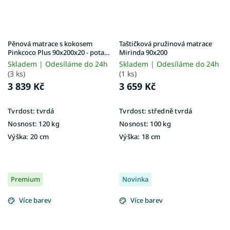
Pěnová matrace s kokosem
Taštičková pružinová matrace
Pinkcoco Plus 90x200x20 - potah
Mirinda 90x200
Aloe Vera
Skladem | Odesíláme do 24h
Skladem | Odesíláme do 24h
(3 ks)
(1 ks)
3 839 Kč
3 659 Kč
Tvrdost:
tvrdá
Tvrdost:
středně tvrdá
Nosnost:
120 kg
Nosnost:
100 kg
Výška:
20 cm
Výška:
18 cm
Premium
Novinka
Více barev
Více barev