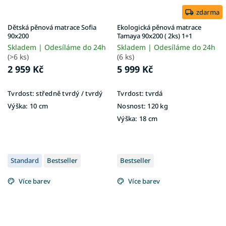
zdarma
Dětská pěnová matrace Sofia
Ekologická pěnová matrace
90x200
Tamaya 90x200 ( 2ks) 1+1
Skladem | Odesíláme do 24h
Skladem | Odesíláme do 24h
(>6 ks)
(6 ks)
2 959 Kč
5 999 Kč
Tvrdost:
středně tvrdý / tvrdý
Tvrdost:
tvrdá
Výška:
10 cm
Nosnost:
120 kg
Výška:
18 cm
Standard
Bestseller
Bestseller
Více barev
Více barev