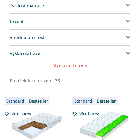
Tvrdost matrace
Určení
Vhodná pro rošt
Výška matrace
Vymazat filtry
Položek k zobrazení:
33
V
Standard
Bestseller
Standard
Bestseller
ý
p
Více barev
Více barev
i
s
p
r