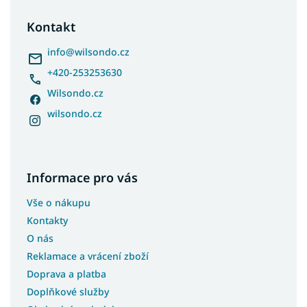
p
a
Kontakt
t
í
info
@
wilsondo.cz
+420-253253630
Wilsondo.cz
wilsondo.cz
Informace pro vás
Vše o nákupu
Kontakty
O nás
Reklamace a vrácení zboží
Doprava a platba
Doplňkové služby