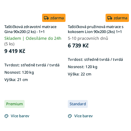
zdarma
zdarma
Taštičková zdravotní matrace
Taštičková pružinová matrace s
Gina 90x200 (2 ks) - 1+1
kokosem Lion 90x200 (2ks) 1+1
Skladem | Odesíláme do 24h
5-10 pracovních dnů
(5 ks)
6 739 Kč
9 419 Kč
Tvrdost:
středně tvrdá / tvrdá
Tvrdost:
středně tvrdá / tvrdá
Nosnost:
120 kg
Nosnost:
120 kg
Výška:
22 cm
Výška:
21 cm
Premium
Standard
Více barev
Více barev