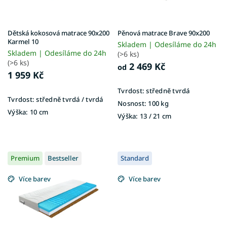
o
d
u
Dětská kokosová matrace 90x200
Pěnová matrace Brave 90x200
k
Karmel 10
Skladem | Odesíláme do 24h
t
Skladem | Odesíláme do 24h
(>6 ks)
ů
(>6 ks)
2 469 Kč
od
1 959 Kč
Tvrdost:
středně tvrdá
Tvrdost:
středně tvrdá / tvrdá
Nosnost:
100 kg
Výška:
10 cm
Výška:
13 / 21 cm
Premium
Bestseller
Standard
Více barev
Více barev