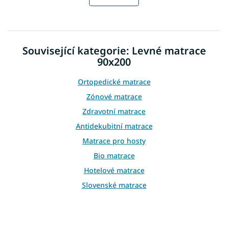
á
k
o
d
v
a
á
c
n
í
í
Související kategorie: Levné matrace
p
r
90x200
v
k
Ortopedické matrace
y
Zónové matrace
v
ý
Zdravotní matrace
p
Antidekubitní matrace
i
s
Matrace pro hosty
u
Bio matrace
Hotelové matrace
Slovenské matrace
Retro matrace
Přistýlkové matrace