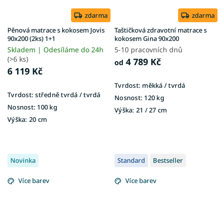
zdarma
zdarma
Pěnová matrace s kokosem Jovis
Taštičková zdravotní matrace s
90x200 (2ks) 1+1
kokosem Gina 90x200
Skladem | Odesíláme do 24h
5-10 pracovních dnů
(>6 ks)
4 789 Kč
od
6 119 Kč
Tvrdost:
měkká / tvrdá
Tvrdost:
středně tvrdá / tvrdá
Nosnost:
120 kg
Nosnost:
100 kg
Výška:
21 / 27 cm
Výška:
20 cm
Novinka
Standard
Bestseller
Více barev
Více barev