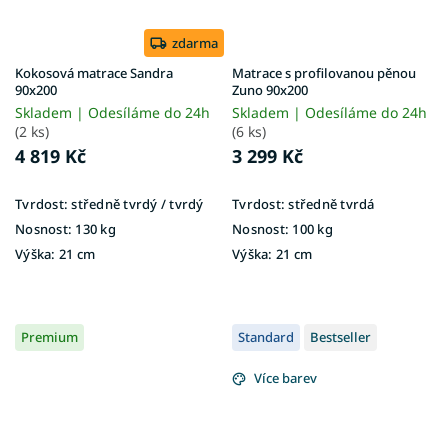
zdarma
Kokosová matrace Sandra
Matrace s profilovanou pěnou
90x200
Zuno 90x200
Skladem | Odesíláme do 24h
Skladem | Odesíláme do 24h
(2 ks)
(6 ks)
4 819 Kč
3 299 Kč
Tvrdost:
středně tvrdý / tvrdý
Tvrdost:
středně tvrdá
Nosnost:
130 kg
Nosnost:
100 kg
Výška:
21 cm
Výška:
21 cm
Premium
Standard
Bestseller
Více barev