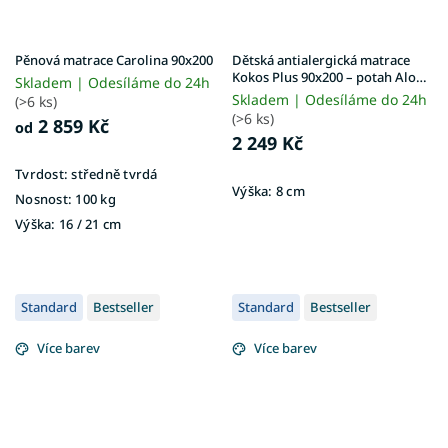
Pěnová matrace Carolina 90x200
Dětská antialergická matrace
Kokos Plus 90x200 – potah Aloe
Skladem | Odesíláme do 24h
Vera
Skladem | Odesíláme do 24h
(>6 ks)
(>6 ks)
2 859 Kč
od
2 249 Kč
Tvrdost:
středně tvrdá
Výška:
8 cm
Nosnost:
100 kg
Výška:
16 / 21 cm
Standard
Bestseller
Standard
Bestseller
Více barev
Více barev