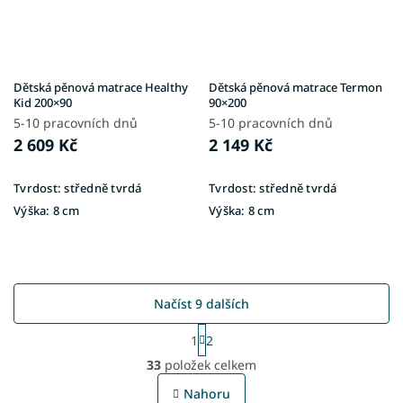
Dětská pěnová matrace Healthy
Dětská pěnová matrace Termon
Kid 200×90
90×200
5-10 pracovních dnů
5-10 pracovních dnů
2 609 Kč
2 149 Kč
Tvrdost:
středně tvrdá
Tvrdost:
středně tvrdá
Výška:
8 cm
Výška:
8 cm
Načíst 9 dalších
S
1
2
t
O
r
33
položek celkem
v
á
l
n
Nahoru