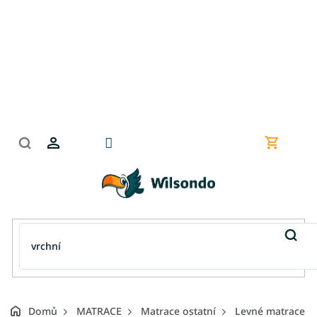
Přejít
na
obsah
Nákupní
košík
Domů
MATRACE
Matrace ostatní
Levné matrace