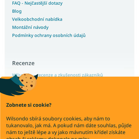
FAQ - Nejčastější dotazy
Blog
Velkoobchodní nabídka
Montážní návody
Podmínky ochrany osobních údajů
Recenze
Wilsondo – recenze a zkušenosti zákazníků
Zobnete si cookie?
Copyright 2026
Wilsondo.cz
. Všechna práva vyhrazena.
Wilsondo sbírá soubory cookies, aby nám to
Upravit nastavení cookies
tukanovalo, jak má. A pokud nám dáte souhlas, půjde
nám to ještě lépe a vy jako mávnutím křídel získáte
Převod
Dobírka