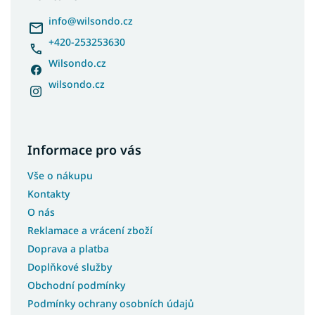
t
í
info
@
wilsondo.cz
+420-253253630
Wilsondo.cz
wilsondo.cz
Informace pro vás
Vše o nákupu
Kontakty
O nás
Reklamace a vrácení zboží
Doprava a platba
Doplňkové služby
Obchodní podmínky
Podmínky ochrany osobních údajů