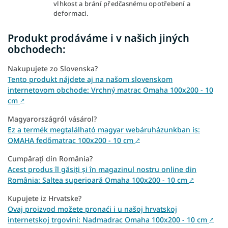
vlhkost a brání předčasnému opotřebení a
deformaci.
Produkt prodáváme i v našich jiných
obchodech:
Nakupujete zo Slovenska?
Tento produkt nájdete aj na našom slovenskom
internetovom obchode: Vrchný matrac Omaha 100x200 - 10
cm
↗
Magyarországról vásárol?
Ez a termék megtalálható magyar webáruházunkban is:
OMAHA fedőmatrac 100x200 - 10 cm
↗
Cumpărați din România?
Acest produs îl găsiți și în magazinul nostru online din
România: Saltea superioară Omaha 100x200 - 10 cm
↗
Kupujete iz Hrvatske?
Ovaj proizvod možete pronaći i u našoj hrvatskoj
internetskoj trgovini: Nadmadrac Omaha 100x200 - 10 cm
↗