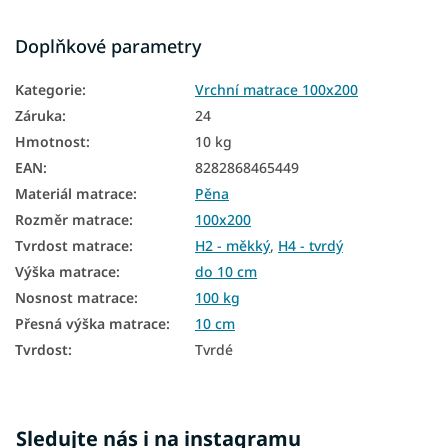
Matrace na sezení
Doplňkové parametry
Matrace na gauč
Kategorie
:
Vrchní matrace 100x200
Matrace na válendu
Záruka
:
24
Vrchní matrace Aloe Vera
Hmotnost
:
10 kg
EAN
:
8282868465449
Tenké matrace 100x200
Materiál matrace
:
Pěna
Vrchní matrace tvrdé
Rozměr matrace
:
100x200
Vrchní matrace 10 cm
Tvrdost matrace
:
H2 - měkký
,
H4 - tvrdý
Výška matrace
:
do 10 cm
Nosnost matrace
:
100 kg
Přesná výška matrace
:
10 cm
Tvrdost
:
Tvrdé
Sledujte nás i na instagramu