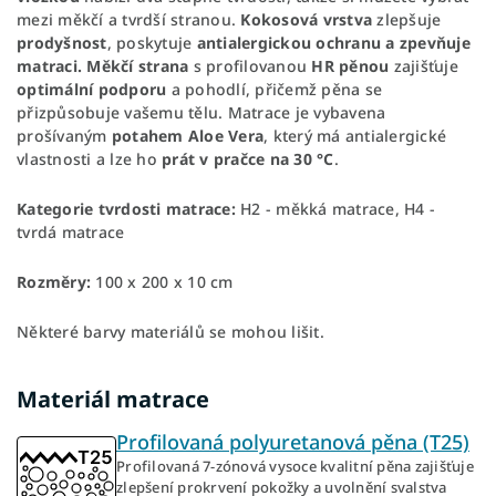
mezi měkčí a tvrdší stranou.
Kokosová vrstva
zlepšuje
prodyšnost
, poskytuje
antialergickou ochranu a zpevňuje
matraci.
Měkčí strana
s profilovanou
HR pěnou
zajišťuje
optimální podporu
a pohodlí, přičemž pěna se
přizpůsobuje vašemu tělu. Matrace je vybavena
prošívaným
potahem Aloe Vera
, který má antialergické
vlastnosti a lze ho
prát v pračce na 30 °C
.
Kategorie tvrdosti matrace:
H2 - měkká matrace, H4 -
tvrdá matrace
Rozměry:
100 x 200 x 10 cm
Některé barvy materiálů se mohou lišit.
Materiál matrace
Profilovaná polyuretanová pěna (T25)
Profilovaná 7-zónová vysoce kvalitní pěna zajišťuje
zlepšení prokrvení pokožky a uvolnění svalstva