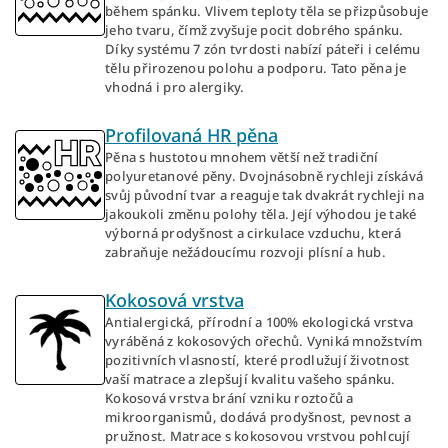
během spánku. Vlivem teploty těla se přizpůsobuje
jeho tvaru, čímž zvyšuje pocit dobrého spánku.
Díky systému 7 zón tvrdosti nabízí páteři i celému
tělu přirozenou polohu a podporu. Tato pěna je
vhodná i pro alergiky.
Profilovaná HR pěna
Pěna s hustotou mnohem větší než tradiční
polyuretanové pěny. Dvojnásobně rychleji získává
svůj původní tvar a reaguje tak dvakrát rychleji na
jakoukoli změnu polohy těla. Její výhodou je také
výborná prodyšnost a cirkulace vzduchu, která
zabraňuje nežádoucímu rozvoji plísní a hub.
Kokosová vrstva
Antialergická, přírodní a 100% ekologická vrstva
vyráběná z kokosových ořechů. Vyniká množstvím
pozitivních vlasností, které prodlužují životnost
vaší matrace a zlepšují kvalitu vašeho spánku.
Kokosová vrstva brání vzniku roztočů a
mikroorganismů, dodává prodyšnost, pevnost a
pružnost. Matrace s kokosovou vrstvou pohlcují