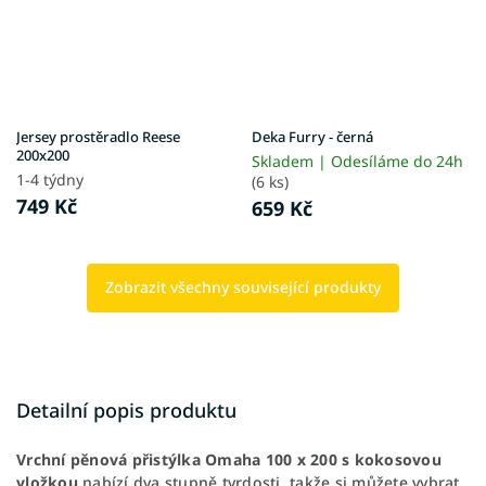
Jersey prostěradlo Reese
Deka Furry - černá
200x200
Skladem | Odesíláme do 24h
1-4 týdny
(6 ks)
749 Kč
659 Kč
Zobrazit všechny související produkty
Detailní popis produktu
Vrchní pěnová přistýlka
Omaha 100 x 200 s kokosovou
vložkou
nabízí dva stupně tvrdosti, takže si můžete vybrat