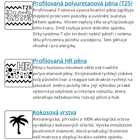
Profilovaná polyuretanová pěna (T25)
Profilovaná 7-zónová vysoce kvalitní pěna zajišťuje
zlepšení prokrvení pokožky a uvolnění svalstva
během spánku. Vlivem teploty těla se přizpůsobuje
jeho tvaru, čímž zvyšuje pocit dobrého spánku.
Díky systému 7 zón tvrdosti nabízí páteři i celému
tělu přirozenou polohu a podporu. Tato pěna je
vhodná i pro alergiky.
Profilovaná HR pěna
Pěna s hustotou mnohem větší než tradiční
polyuretanové pěny. Dvojnásobně rychleji získává
svůj původní tvar a reaguje tak dvakrát rychleji na
jakoukoli změnu polohy těla. Její výhodou je také
výborná prodyšnost a cirkulace vzduchu, která
zabraňuje nežádoucímu rozvoji plísní a hub.
Kokosová vrstva
Antialergická, přírodní a 100% ekologická vrstva
vyráběná z kokosových ořechů. Vyniká množstvím
pozitivních vlasností, které prodlužují životnost
vaší matrace a zlepšují kvalitu vašeho spánku.