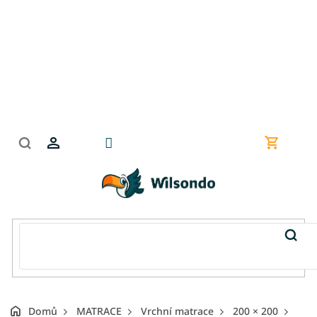
Přejít
na
obsah
Nákupní
košík
Domů
MATRACE
Vrchní matrace
200 × 200