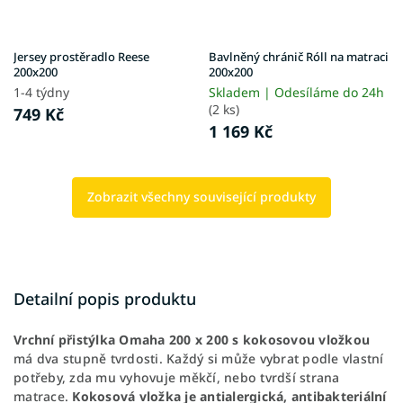
Jersey prostěradlo Reese
Bavlněný chránič Róll na matraci
200x200
200x200
1-4 týdny
Skladem | Odesíláme do 24h
(2 ks)
749 Kč
1 169 Kč
Zobrazit všechny související produkty
Detailní popis produktu
Vrchní
přistýlka
Omaha 200 x 200 s kokosovou vložkou
má dva stupně tvrdosti. Každý si může vybrat podle vlastní
potřeby, zda mu vyhovuje měkčí, nebo tvrdší strana
matrace.
Kokosová vložka je antialergická, antibakteriální