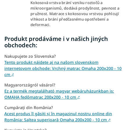
Kokosová vrstva brání vzniku roztočů a
mikroorganismů, dodává prodyšnost, pevnost a
pružnost. Matrace s kokosovou vrstvou pohlcují
vlhkost a brání předčasnému opotřebení a
deformaci.
Produkt prodáváme i v našich jiných
obchodech:
Nakupujete zo Slovenska?
Tento produkt nájdete aj na našom slovenskom
internetovom obchode: Vrchný matrac Omaha 200x200 - 10
cm
↗
Magyarországról vásárol?
Ez a termék megtalálható magyar webáruházunkban is:
OMAHA fedőmatrac 200x200 - 10 cm
↗
Cumpărați din România?
Acest produs îl găsiți și în magazinul nostru online din
România: Saltea superioară Omaha 200x200 - 10 cm
↗