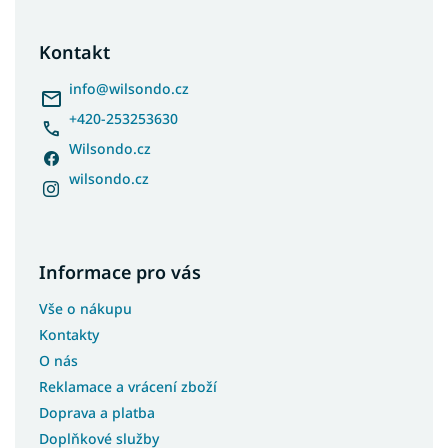
á
p
a
Kontakt
t
í
info
@
wilsondo.cz
+420-253253630
Wilsondo.cz
wilsondo.cz
Informace pro vás
Vše o nákupu
Kontakty
O nás
Reklamace a vrácení zboží
Doprava a platba
Doplňkové služby