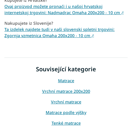
Kupujete iz Hrvatske?
Ovaj proizvod možete pronaći i u našoj hrvatskoj
internetskoj trgovini: Nadmadrac Omaha 200x200 - 10 cm
↗
Nakupujete iz Slovenije?
Ta izdelek najdete tudi v naši slovenski spletni trgovini:
Zgornja vzmetnica Omaha 200x200 - 10 cm
↗
Související kategorie
Matrace
Vrchní matrace 200x200
Vrchní matrace
Matrace podle výšky
Tenké matrace