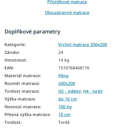
Přistýlkové matrace
Oboustranné matrace
Matrace na sezení
Doplňkové parametry
Matrace na gauč
Kategorie
:
Vrchní matrace 200x200
Matrace na válendu
Záruka
:
24
Vrchní matrace Aloe Vera
Hmotnost
:
14 kg
EAN
:
1510768468176
Tenké matrace 200x200
Materiál matrace
:
Pěna
Vrchní matrace tvrdé
Rozměr matrace
:
200x200
Vrchní matrace 10 cm
Tvrdost matrace
:
H2 - měkký
,
H4 - tvrdý
Výška matrace
:
do 10 cm
Nosnost matrace
:
100 kg
Přesná výška matrace
:
10 cm
Tvrdost
:
Tvrdé