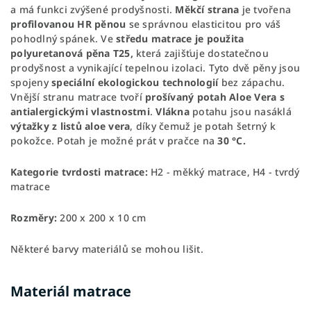
a má funkci zvýšené prodyšnosti.
Měkčí strana
je tvořena
profilovanou HR pěnou
se správnou elasticitou pro váš
pohodlný spánek. Ve
středu matrace je použita
polyuretanová pěna T25,
která zajišťuje dostatečnou
prodyšnost a vynikající tepelnou izolaci. Tyto dvě pěny jsou
spojeny
speciální ekologickou technologií
bez zápachu.
Vnější stranu matrace tvoří
prošívaný potah Aloe Vera s
antialergickými vlastnostmi
.
Vlákna
potahu jsou nasáklá
výtažky z listů aloe vera
, díky čemuž je potah šetrný k
pokožce. Potah je možné prát v pračce na
30 °C.
Kategorie tvrdosti matrace:
H2 - měkký matrace, H4 - tvrdý
matrace
Rozměry:
200 x 200 x 10 cm
Některé barvy materiálů se mohou lišit.
Materiál matrace