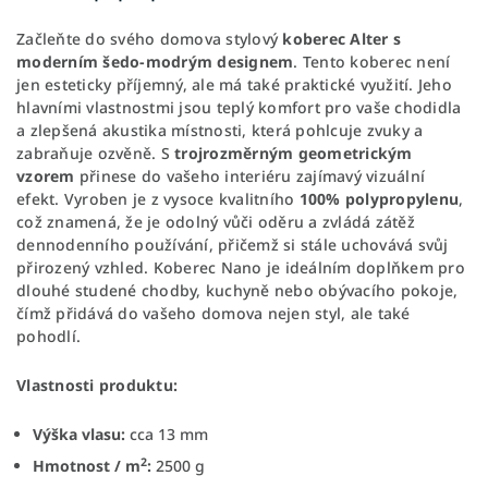
Začleňte do svého domova stylový
koberec Alter s
moderním šedo-modrým designem
. Tento koberec není
jen esteticky příjemný, ale má také praktické využití. Jeho
hlavními vlastnostmi jsou teplý komfort pro vaše chodidla
a zlepšená akustika místnosti, která pohlcuje zvuky a
zabraňuje ozvěně. S
trojrozměrným geometrickým
vzorem
přinese do vašeho interiéru zajímavý vizuální
efekt. Vyroben je z vysoce kvalitního
100% polypropylenu
,
což znamená, že je odolný vůči oděru a zvládá zátěž
dennodenního používání, přičemž si stále uchovává svůj
přirozený vzhled. Koberec Nano je ideálním doplňkem pro
dlouhé studené chodby, kuchyně nebo obývacího pokoje,
čímž přidává do vašeho domova nejen styl, ale také
pohodlí.
Vlastnosti produktu:
Výška vlasu:
cca 13 mm
2
Hmotnost / m
:
2500 g