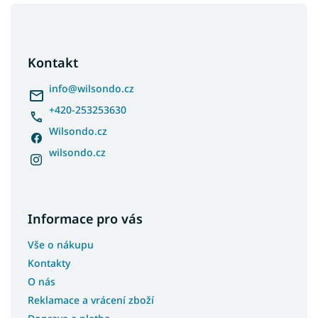
Z
á
p
a
Kontakt
t
í
info
@
wilsondo.cz
+420-253253630
Wilsondo.cz
wilsondo.cz
Informace pro vás
Vše o nákupu
Kontakty
O nás
Reklamace a vrácení zboží