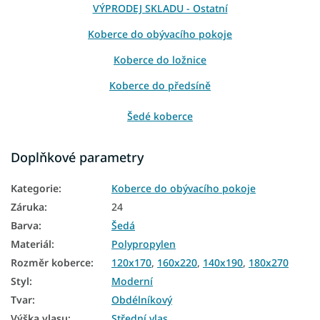
VÝPRODEJ SKLADU - Ostatní
Koberce do obývacího pokoje
Koberce do ložnice
Koberce do předsíně
Šedé koberce
Koberce 80x150
Doplňkové parametry
Koberce 120x170
Kategorie
:
Koberce do obývacího pokoje
Koberce 140x190
Záruka
:
24
Koberce 160x220
Barva
:
Šedá
Materiál
:
Polypropylen
Koberce 200x290
Rozměr koberce
:
120x170
,
160x220
,
140x190
,
180x270
Styl
:
Moderní
Tvar
:
Obdélníkový
Výška vlasu
:
Střední vlas