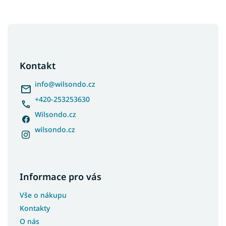
Z
á
p
a
Kontakt
t
í
info
@
wilsondo.cz
+420-253253630
Wilsondo.cz
wilsondo.cz
Informace pro vás
Vše o nákupu
Kontakty
O nás