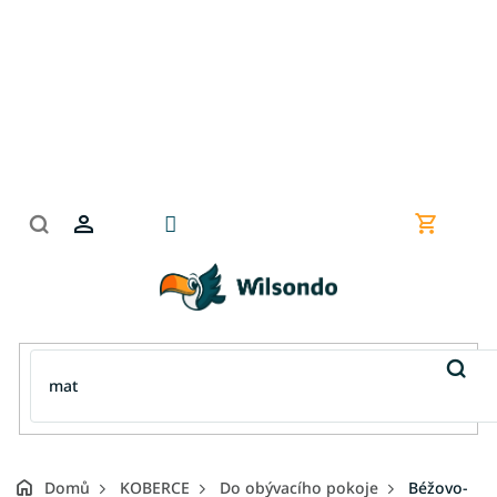
Přejít
na
obsah
Nákupní
košík
Domů
KOBERCE
Do obývacího pokoje
Béžovo-