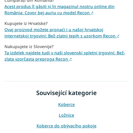
Cumpărați din România?
Acest produs îl găsiți și în magazinul nostru online din
România: Covor bej-auriu cu model Recon
↗
Kupujete iz Hrvatske?
Ovaj proizvod možete pronaći i u našoj hrvatskoj
internetskoj trgovini: Bež-zlatni tepih s uzorkom Recon
↗
Nakupujete iz Slovenije?
Ta izdelek najdete tudi v naši slovenski spletni trgovini: Bež-
zlata vzorčasta preproga Recon
↗
Související kategorie
Koberce
Ložnice
Koberce do obývacího pokoje