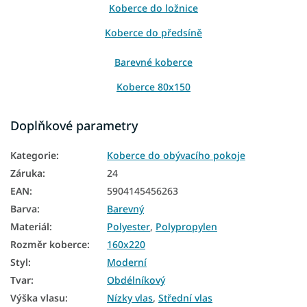
Koberce do ložnice
Koberce do předsíně
Barevné koberce
Koberce 80x150
Koberce 160x220
Doplňkové parametry
Koberce 200x290
Kategorie
:
Koberce do obývacího pokoje
Záruka
:
24
EAN
:
5904145456263
Barva
:
Barevný
Materiál
:
Polyester
,
Polypropylen
Rozměr koberce
:
160x220
Styl
:
Moderní
Tvar
:
Obdélníkový
Výška vlasu
:
Nízky vlas
,
Střední vlas