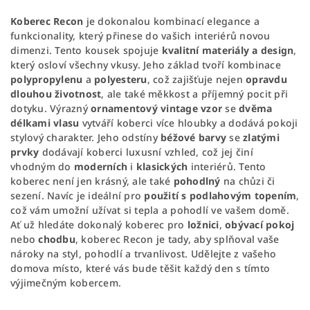
Koberec Recon
je dokonalou kombinací elegance a
funkcionality, který přinese do vašich interiérů novou
dimenzi. Tento kousek spojuje
kvalitní materiály a design
,
který osloví všechny vkusy. Jeho základ tvoří kombinace
polypropylenu
a
polyesteru
, což zajišťuje nejen
opravdu
dlouhou životnost
, ale také měkkost a příjemný pocit při
dotyku. Výrazný
ornamentový vintage vzor
se
dvěma
délkami vlasu
vytváří koberci více hloubky a dodává pokoji
stylový charakter. Jeho odstíny
béžové barvy
se
zlatými
prvky
dodávají koberci luxusní vzhled, což jej činí
vhodným do
moderních
i
klasických
interiérů. Tento
koberec není jen krásný, ale také
pohodlný
na chůzi či
sezení. Navíc je ideální pro
použití s podlahovým topením
,
což vám umožní užívat si tepla a pohodlí ve vašem domě.
Ať už hledáte dokonalý koberec pro
ložnici
,
obývací
pokoj
nebo
chodbu
, koberec Recon je tady, aby splňoval vaše
nároky na styl, pohodlí a trvanlivost. Udělejte z vašeho
domova místo, které vás bude těšit každý den s tímto
výjimečným kobercem.