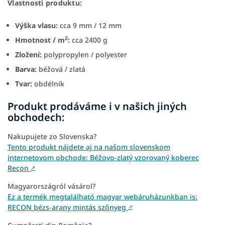
Vlastnosti produktu:
Výška vlasu:
cca 9 mm / 12 mm
2
Hmotnost / m
:
cca 2400 g
Zložení:
polypropylen / polyester
Barva:
béžová / zlatá
Tvar:
obdélník
Produkt prodáváme i v našich jiných
obchodech:
Nakupujete zo Slovenska?
Tento produkt nájdete aj na našom slovenskom
internetovom obchode: Béžovo-zlatý vzorovaný koberec
Recon
↗
Magyarországról vásárol?
Ez a termék megtalálható magyar webáruházunkban is:
RECON bézs-arany mintás szőnyeg
↗