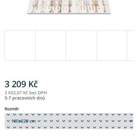
3 209 Kč
2 652,07 Kč bez DPH
M
5-7 pracovních dnů
ce
Rozměr