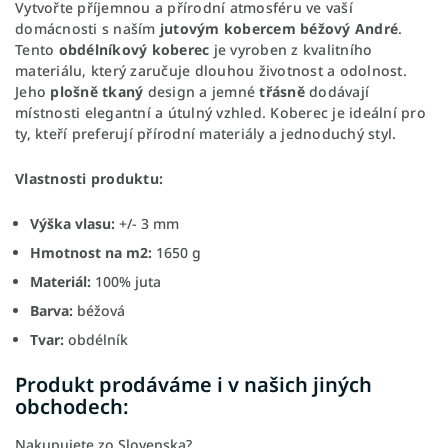
Vytvořte příjemnou a přírodní atmosféru ve vaší
domácnosti s naším
jutovým kobercem béžový André
.
Tento
obdélníkový koberec
je vyroben z kvalitního
materiálu, který zaručuje dlouhou životnost a odolnost.
Jeho
plošně tkaný
design a jemné
třásně
dodávají
místnosti elegantní a útulný vzhled. Koberec je ideální pro
ty, kteří preferují přírodní materiály a jednoduchý styl.
Vlastnosti produktu:
Výška vlasu:
+/- 3 mm
Hmotnost na m2:
1650 g
Materiál:
100% juta
Barva:
béžová
Tvar:
obdélník
Produkt prodáváme i v našich jiných
obchodech:
Nakupujete zo Slovenska?