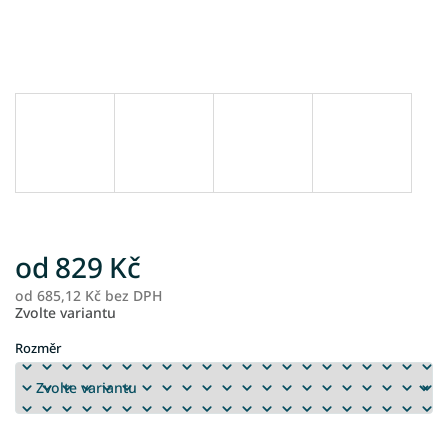
od
829 Kč
od
685,12 Kč
bez DPH
M
Zvolte variantu
ce
Rozměr