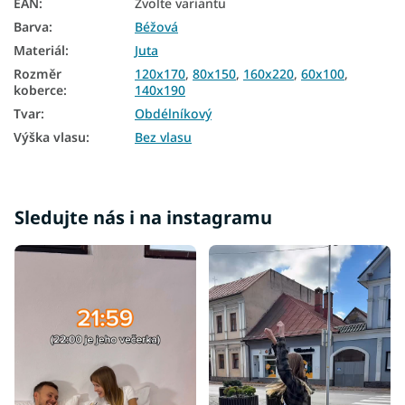
EAN
:
Zvolte variantu
Barva
:
Béžová
Koberce 160x220
Materiál
:
Juta
Koberce 200x290
Rozměr
120x170
,
80x150
,
160x220
,
60x100
,
koberce
:
140x190
Tvar
:
Obdélníkový
Výška vlasu
:
Bez vlasu
Sledujte nás i na instagramu