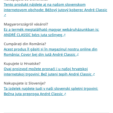
Tento produkt nájdete aj na našom slovenskom
internetovom obchode: Béžový jutový koberec André Classic
↗
Magyarországról vásárol?
Ez a termék megtalálható magyar webáruházunkban is:
ANDRÉ CLASSIC bézs juta szőnyeg
↗
Cumpărați din România?
Acest produs îl găsiți și în magazinul nostru online din
România: Covor bej din iută André Classic
↗
Kupujete iz Hrvatske?
Ovaj proizvod možete pronaći i u našoj hrvatskoj
internetskoj trgovini: Bež juteni tepih André Classic
↗
Nakupujete iz Slovenije?
Ta izdelek najdete tudi v naši slovenski spletni trgovini:
Bežna juta preproga André Classic
↗