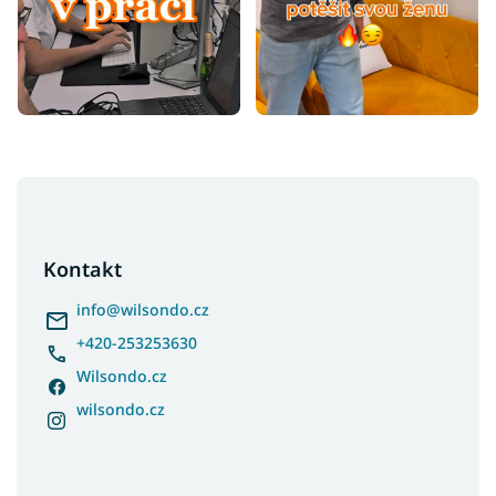
Z
á
p
a
Kontakt
t
í
info
@
wilsondo.cz
+420-253253630
Wilsondo.cz
wilsondo.cz