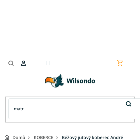
Přejít
na
obsah
Nákupní
košík
Domů
KOBERCE
Béžový jutový koberec André