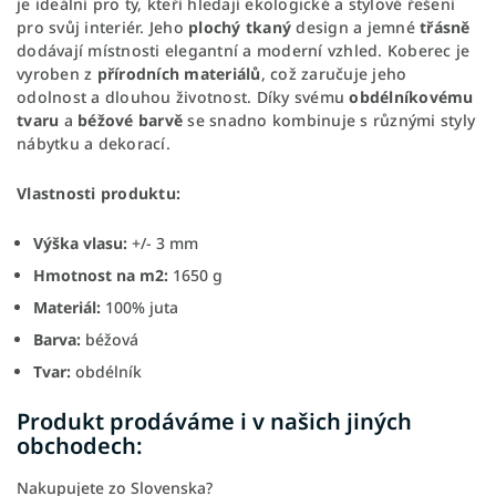
je ideální pro ty, kteří hledají ekologické a stylové řešení
pro svůj interiér. Jeho
plochý tkaný
design a jemné
třásně
dodávají místnosti elegantní a moderní vzhled. Koberec je
vyroben z
přírodních materiálů
, což zaručuje jeho
odolnost a dlouhou životnost. Díky svému
obdélníkovému
tvaru
a
béžové barvě
se snadno kombinuje s různými styly
nábytku a dekorací.
Vlastnosti produktu:
Výška vlasu:
+/- 3 mm
Hmotnost na m2:
1650 g
Materiál:
100% juta
Barva:
béžová
Tvar:
obdélník
Produkt prodáváme i v našich jiných
obchodech:
Nakupujete zo Slovenska?