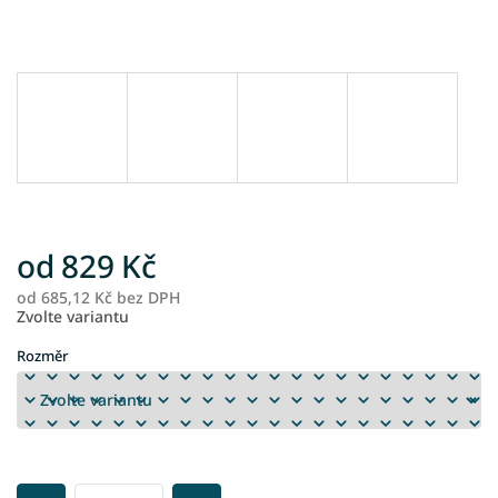
od
829 Kč
od
685,12 Kč
bez DPH
M
Zvolte variantu
ce
Rozměr