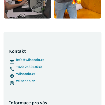
Z
á
p
a
Kontakt
t
í
info
@
wilsondo.cz
+420-253253630
Wilsondo.cz
wilsondo.cz
Informace pro vás