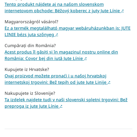
Tento produkt nájdete aj na našom slovenskom
internetovom obchode: Béžový koberec z juty Jute Línie
↗
Magyarországról vásárol?
Ez a termék megtalálható magyar webáruházunkban is: JUTE
LINIE bézs juta szőnyeg
↗
Cumpărați din România?
Acest produs îl găsiți și în magazinul nostru online din
România: Covor bej din iută Jute Línie
↗
Kupujete iz Hrvatske?
Ovaj proizvod možete pronaći i u našoj hrvatskoj
internetskoj trgovini: Bež tepih od jute Jute Linije
↗
Nakupujete iz Slovenije?
Ta izdelek najdete tudi v naši slovenski spletni trgovini: Bež
preproga iz jute Jute Línie
↗