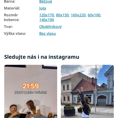
Barva
:
Béžová
Koberce 160x220
Materiál
:
Juta
Koberce 200x290
Rozměr
120x170
,
80x150
,
160x220
,
60x100
,
koberce
:
140x190
Tvar
:
Obdélníkový
Výška vlasu
:
Bez vlasu
Sledujte nás i na instagramu