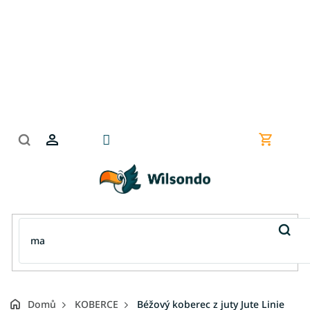
Přejít
na
obsah
Nákupní
košík
Domů
KOBERCE
Béžový koberec z juty Jute Linie