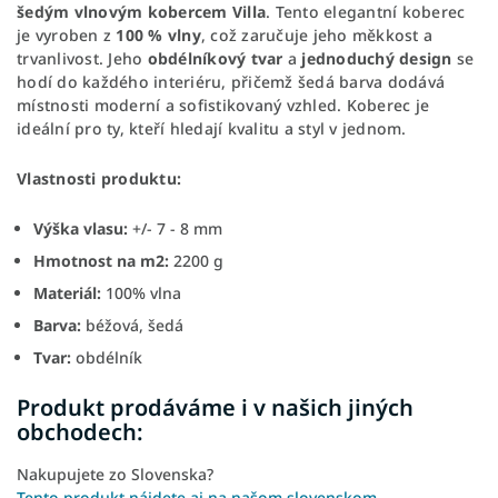
šedým vlnovým kobercem Villa
. Tento elegantní koberec
je vyroben z
100 % vlny
, což zaručuje jeho měkkost a
trvanlivost. Jeho
obdélníkový tvar
a
jednoduchý design
se
hodí do každého interiéru, přičemž šedá barva dodává
místnosti moderní a sofistikovaný vzhled. Koberec je
ideální pro ty, kteří hledají kvalitu a styl v jednom.
Vlastnosti produktu:
Výška vlasu:
+/- 7 - 8 mm
Hmotnost na m2:
2200 g
Materiál:
100% vlna
Barva:
béžová, šedá
Tvar:
obdélník
Produkt prodáváme i v našich jiných
obchodech:
Nakupujete zo Slovenska?
Tento produkt nájdete aj na našom slovenskom