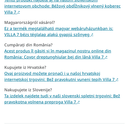
internetovom obchode: Béžový obdĺžnikový vlnený koberec
Villa 7
↗
Magyarországról vásárol?
Ez a termék megtalálható magyar webáruházunkban is:
VILLA 7 bézs téglalap alakú gyapjú szőnyeg
↗
Cumpărați din România?
Acest produs îl găsiți și în magazinul nostru online din
România: Covor dreptunghiular bej din lână Villa 7
↗
Kupujete iz Hrvatske?
Ovaj proizvod možete pronaći i u našoj hrvatskoj
internetskoj trgovini: Bež pravokutni vuneni tepih Villa 7
↗
Nakupujete iz Slovenije?
Ta izdelek najdete tudi v naši slovenski spletni trgovini: Bež
pravokotna volnena preproga Villa 7
↗