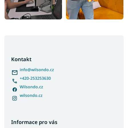
Z
á
p
a
Kontakt
t
í
info
@
wilsondo.cz
+420-253253630
Wilsondo.cz
wilsondo.cz
Informace pro vás