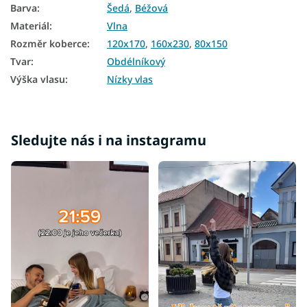
Barva
:
Šedá
,
Béžová
Koberce 240x340
Materiál
:
Vlna
Rozměr koberce
:
120x170
,
160x230
,
80x150
Tvar
:
Obdélníkový
Výška vlasu
:
Nízky vlas
Sledujte nás i na instagramu