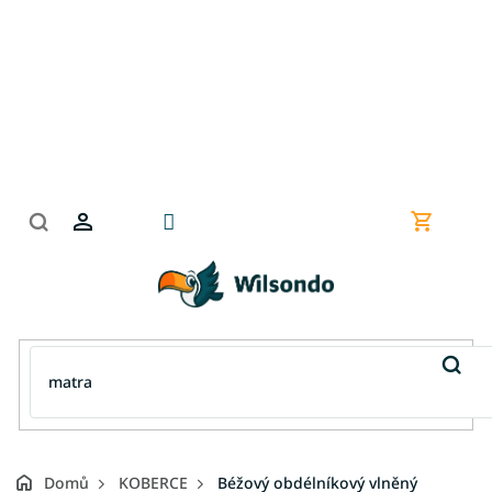
Přejít
na
obsah
Nákupní
košík
Domů
KOBERCE
Béžový obdélníkový vlněný