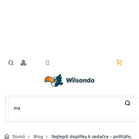
Přejít
na
obsah
Nákupní
košík
Domů
Blog
Nejlepší doplňky k sedačce – polštáře,