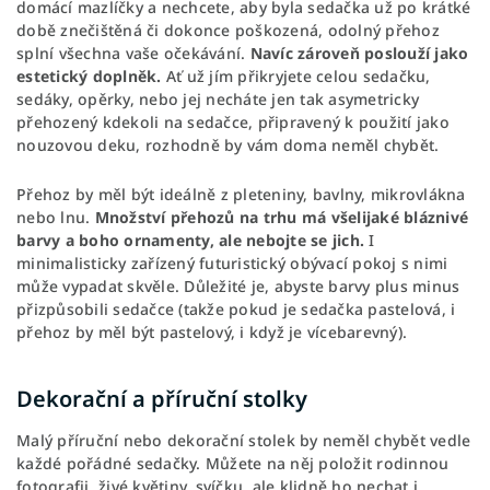
domácí mazlíčky a nechcete, aby byla sedačka už po krátké
době znečištěná či dokonce poškozená, odolný přehoz
splní všechna vaše očekávání.
Navíc zároveň poslouží jako
estetický doplněk.
Ať už jím přikryjete celou sedačku,
sedáky, opěrky, nebo jej necháte jen tak asymetricky
přehozený kdekoli na sedačce, připravený k použití jako
nouzovou deku, rozhodně by vám doma neměl chybět.
Přehoz by měl být ideálně z pleteniny, bavlny, mikrovlákna
nebo lnu.
Množství přehozů na trhu má všelijaké bláznivé
barvy a boho ornamenty, ale nebojte se jich.
I
minimalisticky zařízený futuristický obývací pokoj s nimi
může vypadat skvěle. Důležité je, abyste barvy plus minus
přizpůsobili sedačce (takže pokud je sedačka pastelová, i
přehoz by měl být pastelový, i když je vícebarevný).
Dekorační a příruční stolky
Malý příruční nebo dekorační stolek by neměl chybět vedle
každé pořádné sedačky. Můžete na něj položit rodinnou
fotografii, živé květiny, svíčku, ale klidně ho nechat i