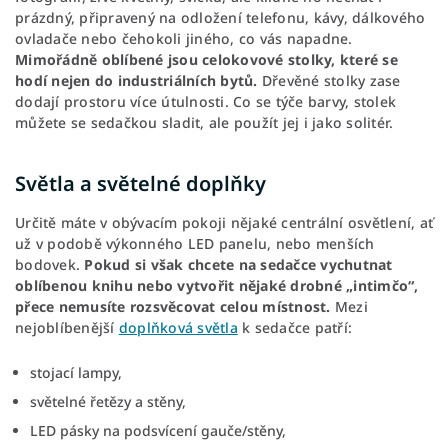
prázdný, připravený na odložení telefonu, kávy, dálkového
ovladače nebo čehokoli jiného, co vás napadne.
Mimořádně oblíbené jsou celokovové stolky, které se
hodí nejen do industriálních bytů.
Dřevěné stolky zase
dodají prostoru více útulnosti. Co se týče barvy, stolek
můžete se sedačkou sladit, ale použít jej i jako solitér.
Světla a světelné doplňky
Určitě máte v obývacím pokoji nějaké centrální osvětlení, ať
už v podobě výkonného LED panelu, nebo menších
bodovek.
Pokud si však chcete na sedačce vychutnat
oblíbenou knihu nebo vytvořit nějaké drobné „intimčo“,
přece nemusíte rozsvěcovat celou místnost.
Mezi
nejoblíbenější
doplňková světla
k sedačce patří:
stojací lampy,
světelné řetězy a stěny,
LED pásky na podsvícení gauče/stěny,