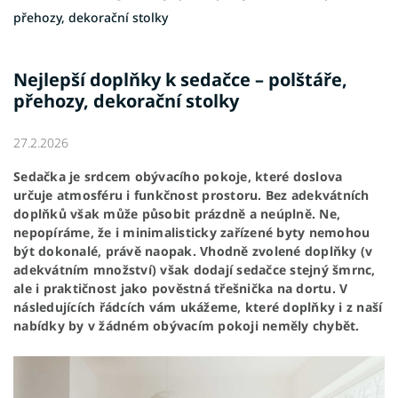
přehozy, dekorační stolky
Nejlepší doplňky k sedačce – polštáře,
přehozy, dekorační stolky
27.2.2026
Sedačka je srdcem obývacího pokoje, které doslova
určuje atmosféru i funkčnost prostoru. Bez adekvátních
doplňků však může působit prázdně a neúplně. Ne,
nepopíráme, že i minimalisticky zařízené byty nemohou
být dokonalé, právě naopak. Vhodně zvolené doplňky (v
adekvátním množství) však dodají sedačce stejný šmrnc,
ale i praktičnost jako pověstná třešnička na dortu. V
následujících řádcích vám ukážeme, které doplňky i z naší
nabídky by v žádném obývacím pokoji neměly chybět.