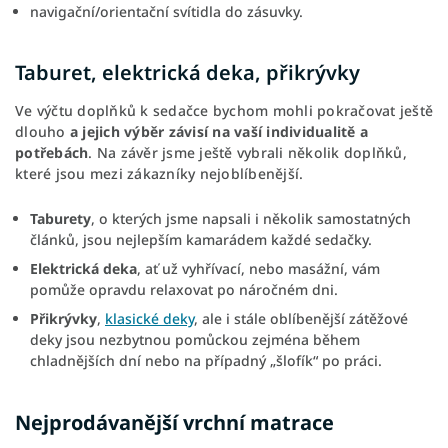
navigační/orientační svítidla do zásuvky.
Taburet, elektrická deka, přikrývky
Ve výčtu doplňků k sedačce bychom mohli pokračovat ještě
dlouho
a jejich výběr závisí na vaší individualitě a
potřebách
. Na závěr jsme ještě vybrali několik doplňků,
které jsou mezi zákazníky nejoblíbenější.
Taburety
, o kterých jsme napsali i několik samostatných
článků, jsou nejlepším kamarádem každé sedačky.
Elektrická deka
, ať už vyhřívací, nebo masážní, vám
pomůže opravdu relaxovat po náročném dni.
Přikrývky
,
klasické deky
, ale i stále oblíbenější zátěžové
deky jsou nezbytnou pomůckou zejména během
chladnějších dní nebo na případný „šlofík“ po práci.
Nejprodávanější vrchní matrace