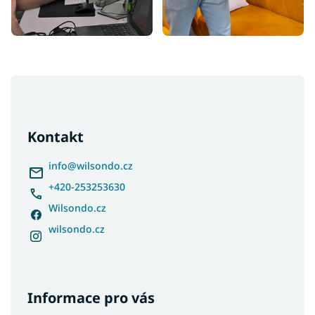
Z
á
p
a
Kontakt
t
í
info
@
wilsondo.cz
+420-253253630
Wilsondo.cz
wilsondo.cz
Informace pro vás