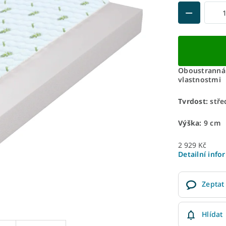
Oboustranná 
vlastnostmi
Tvrdost:
stře
Výška:
9 cm
2 929 Kč
Detailní info
Zeptat
Hlídat