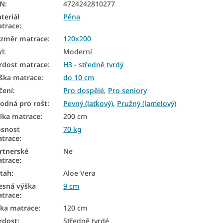
AN
:
4724242810277
teriál
Pěna
trace
:
změr matrace
:
120x200
yl
:
Moderní
rdost matrace
:
H3 - středně tvrdý
ška matrace
:
do 10 cm
čení
:
Pro dospělé
,
Pro seniory
odná pro rošt
:
Pevný (laťkový)
,
Pružný (lamelový)
lka matrace
:
200 cm
snost
70 kg
trace
:
rtnerské
Ne
trace
:
tah
:
Aloe Vera
esná výška
9 cm
trace
:
řka matrace
:
120 cm
rdost
:
Středně tvrdé