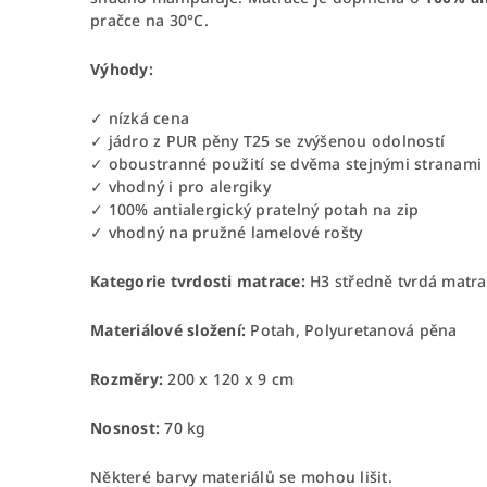
pračce na 30°C.
Výhody:
✓ nízká cena
✓ jádro z PUR pěny T25 se zvýšenou odolností
✓ oboustranné použití se dvěma stejnými stranami
✓ vhodný i pro alergiky
✓ 100% antialergický pratelný potah na zip
✓ vhodný na pružné lamelové rošty
Kategorie tvrdosti matrace:
H3 středně tvrdá matr
Materiálové složení:
Potah, Polyuretanová pěna
Rozměry:
200 x 120 x 9 cm
Nosnost:
70 kg
Některé barvy materiálů se mohou lišit.