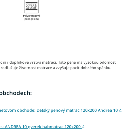
ladní i doplňková vrstva matrací. Tato pěna má vysokou odolnost
prodlužuje životnost matrace a zvyšuje pocit dobrého spánku.
 obchodech:
rnetovom obchode: Detský penový matrac 120x200 Andrea 10
↗
is: ANDREA 10 gyerek habmatrac 120x200
↗