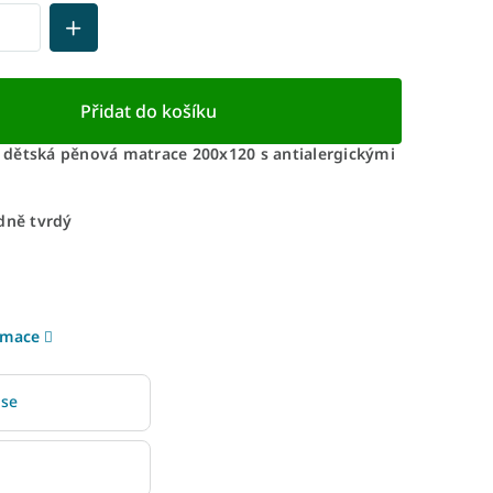
Přidat do košíku
dětská pěnová matrace 200x120 s antialergickými
dně tvrdý
rmace
 se