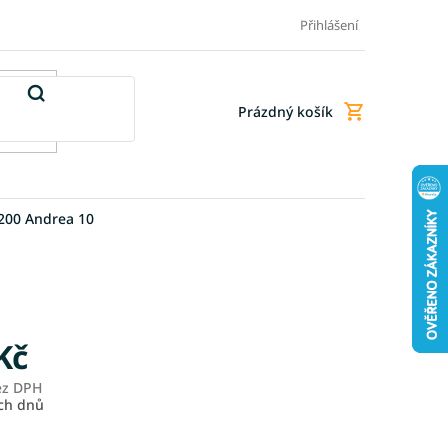
Doprava a platba
Doplňkové služby
Obchodní podmínky
Přihlášení
Prázdný košík
Nákupní
košík
200 Andrea 10
Kč
ez DPH
Měrná
ích dnů
cena: