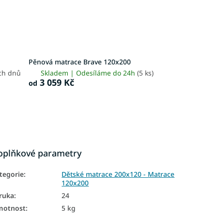
Pěnová matrace Brave 120x200
ch dnů
Skladem | Odesíláme do 24h
(5 ks)
3 059 Kč
od
oplňkové parametry
tegorie
:
Dětské matrace 200x120 - Matrace
120x200
ruka
:
24
motnost
:
5 kg