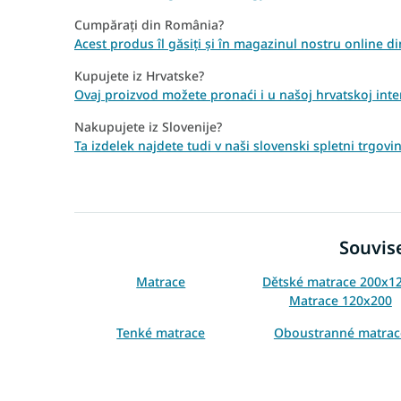
Cumpărați din România?
Acest produs îl găsiți și în magazinul nostru online
Kupujete iz Hrvatske?
Ovaj proizvod možete pronaći i u našoj hrvatskoj inte
Nakupujete iz Slovenije?
Ta izdelek najdete tudi v naši slovenski spletni trgo
Souvise
Matrace
Dětské matrace 200x12
Matrace 120x200
Tenké matrace
Oboustranné matrac
Dětské matrace podle
Dětské nezónované mat