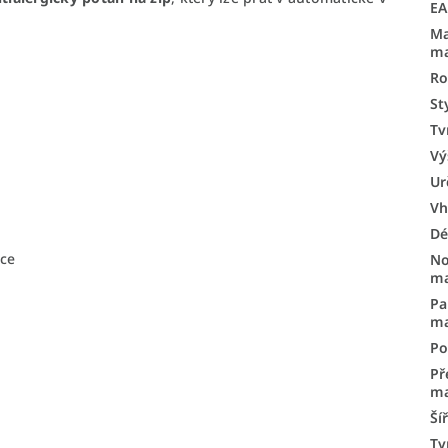
E
Ma
ma
Ro
St
Tv
Vý
Ur
Vh
Dé
ace
No
ma
Pa
ma
Po
Př
ma
Ší
Tv