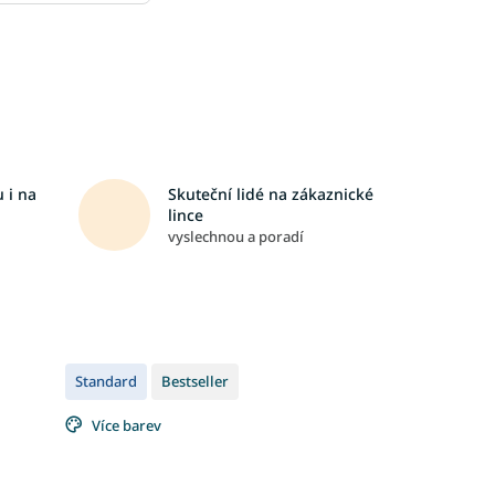
 i na
Skuteční lidé na zákaznické
lince
vyslechnou a poradí
Standard
Bestseller
Více barev