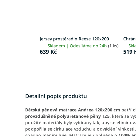
Jersey prostěradlo Reese 120x200
Chrán
Skladem | Odesíláme do 24h
(1 ks)
Skl
639 Kč
519 
Detailní popis produktu
Dětská pěnová matrace Andrea 120x200 cm
patří 
provzdušněné polyuretanové pěny T25
, která se v
použité materiály byly vybírány tak, aby se eliminov
podpořila se cirkulace vzduchu a odvádění vlhkosti
snadno manipuluje. Matrace je doplněna o
100% an