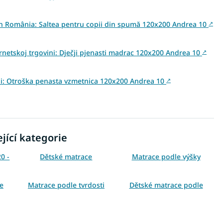
 din România: Saltea pentru copii din spumă 120x200 Andrea 10
↗
rnetskoj trgovini: Dječji pjenasti madrac 120x200 Andrea 10
↗
vini: Otroška penasta vzmetnica 120x200 Andrea 10
↗
jící kategorie
0 -
Dětské matrace
Matrace podle výšky
e
Matrace podle tvrdosti
Dětské matrace podle
rozměru
race
Dětské molitanové matrace