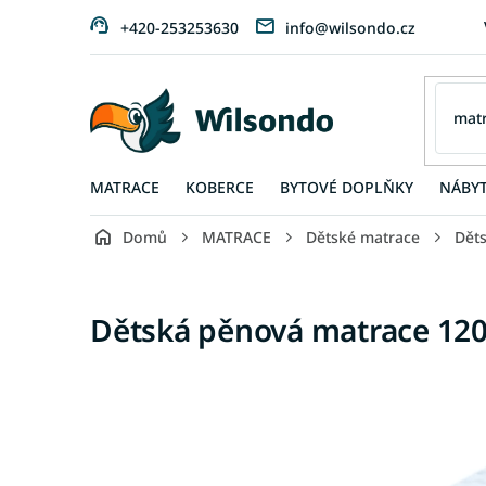
Přejít
+420-253253630
info@wilsondo.cz
na
obsah
MATRACE
KOBERCE
BYTOVÉ DOPLŇKY
NÁBY
Domů
MATRACE
Dětské matrace
Dět
Dětská pěnová matrace 12