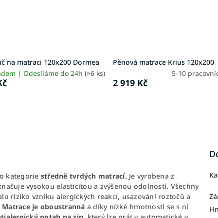
ič na matraci 120x200 Dormea
Pěnová matrace Krius 120x200
adem | Odesíláme do 24h
(>6 ks)
5-10 pracovní
Kč
2 919 Kč
D
Ka
do kategorie
středně tvrdých matrací.
Je vyrobena z
yznačuje vysokou elasticitou a zvýšenou odolností. Všechny
alo riziko vzniku alergických reakcí, usazování roztočů a
Zá
.
Matrace je oboustranná
a díky nízké hmotnosti se s ní
H
tialergický potah na zip
, který lze prát v automatické v