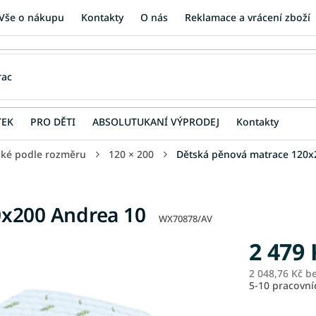
Vše o nákupu
Kontakty
O nás
Reklamace a vrácení zboží
TEK
PRO DĚTI
ABSOLUTUKANÍ VÝPRODEJ
Kontakty
ské podle rozměru
120 × 200
Dětská pěnová matrace 120x
0x200 Andrea 10
WX70878/AV
2 479 
2 048,76 Kč b
5-10 pracovn