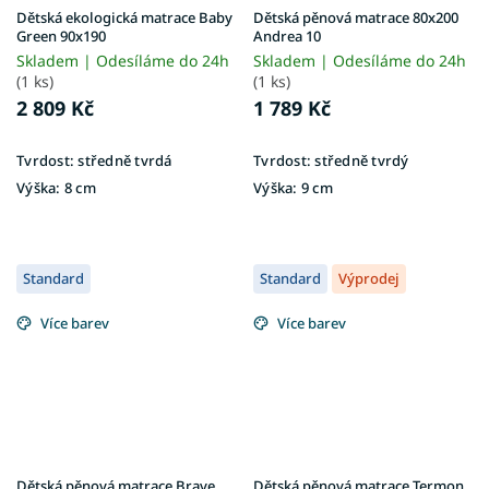
Dětská ekologická matrace Baby
Dětská pěnová matrace 80x200
Green 90x190
Andrea 10
Skladem | Odesíláme do 24h
Skladem | Odesíláme do 24h
(1 ks)
(1 ks)
2 809 Kč
1 789 Kč
Tvrdost:
středně tvrdá
Tvrdost:
středně tvrdý
Výška:
8 cm
Výška:
9 cm
Standard
Standard
Výprodej
Více barev
Více barev
Dětská pěnová matrace Brave
Dětská pěnová matrace Termon