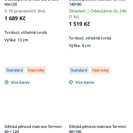
60x120
140×80
5-10 pracovních dnů
Skladem | Odesíláme do 24h
(1 ks)
1 689 Kč
1 519 Kč
Tvrdost:
středně tvrdá
Tvrdost:
středně tvrdá
Výška:
13 cm
Výška:
8 cm
Standard
Výprodej
Standard
Výprodej
Více barev
Více barev
Dětská pěnová matrace Termon
Dětská pěnová matrace Termon
60 × 120
90×180