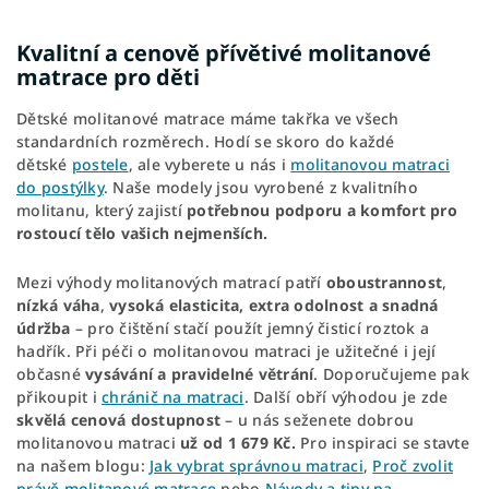
Kvalitní a cenově přívětivé molitanové
matrace pro děti
Dětské molitanové matrace máme takřka ve všech
standardních rozměrech. Hodí se skoro do každé
dětské
postele
, ale vyberete u nás i
molitanovou matraci
do postýlky
. Naše modely jsou vyrobené z kvalitního
molitanu, který zajistí
potřebnou podporu a komfort
pro
rostoucí tělo vašich nejmenších.
Mezi výhody molitanových matrací patří
oboustrannost
,
nízká váha
,
vysoká
elasticita, extra odolnost a
snadná
údržba
– pro čištění stačí použít jemný čisticí roztok a
hadřík. Při péči o molitanovou matraci je užitečné i její
občasné
vysávání a pravidelné
větrání
. Doporučujeme pak
přikoupit i
chránič na matraci
. Další obří výhodou je zde
skvělá cenová dostupnost
– u nás seženete dobrou
molitanovou matraci
už od 1 679 Kč.
Pro inspiraci se stavte
na našem blogu:
Jak vybrat správnou matraci
,
Proč zvolit
právě molitanové matrace
nebo
Návody a tipy na