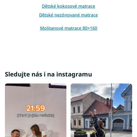
y
Dětské kokosové matrace
v
ý
Dětské nezónované matrace
p
i
Molitanové matrace 80×160
s
u
Sledujte nás i na instagramu