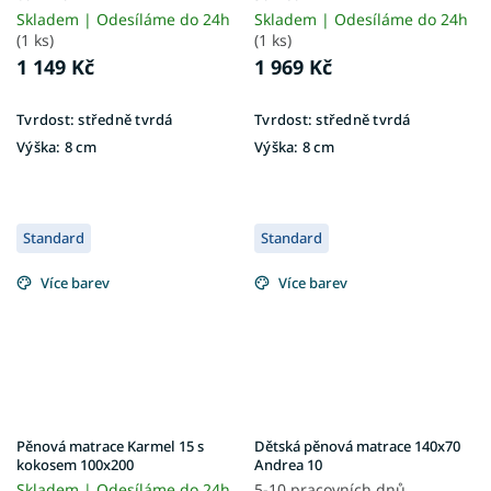
Skladem | Odesíláme do 24h
Skladem | Odesíláme do 24h
(1 ks)
(1 ks)
1 149 Kč
1 969 Kč
Tvrdost:
středně tvrdá
Tvrdost:
středně tvrdá
Výška:
8 cm
Výška:
8 cm
Standard
Standard
Více barev
Více barev
Pěnová matrace Karmel 15 s
Dětská pěnová matrace 140x70
kokosem 100x200
Andrea 10
Skladem | Odesíláme do 24h
5-10 pracovních dnů