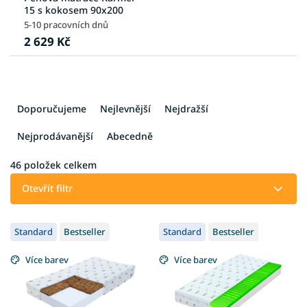
15 s kokosem 90x200
5-10 pracovních dnů
2 629 Kč
Ř
a
Doporučujeme
Nejlevnější
Nejdražší
z
e
Nejprodávanější
Abecedně
n
í
46
položek celkem
p
Otevřít filtr
r
o
V
d
Standard
Bestseller
Standard
Bestseller
ý
u
p
k
Více barev
Více barev
i
t
s
ů
p