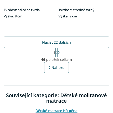
Tvrdost:
středně tvrdá
Tvrdost:
středně tvrdý
Výška:
8 cm
Výška:
9 cm
Načíst 22 dalších
S
1
2
t
O
r
46
položek celkem
v
á
l
n
Nahoru
á
k
o
d
v
a
á
c
n
í
í
Související kategorie: Dětské molitanové
p
r
matrace
v
k
Dětské matrace HR pěna