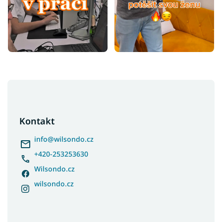
Z
á
p
a
Kontakt
t
í
info
@
wilsondo.cz
+420-253253630
Wilsondo.cz
wilsondo.cz