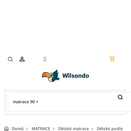
Přejít
na
obsah
Nákupní
košík
Domů
MATRACE
Dětské matrace
Dětské podle