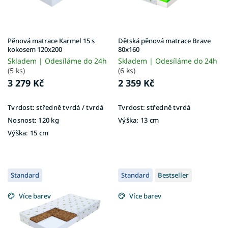
r
o
d
u
Pěnová matrace Karmel 15 s
Dětská pěnová matrace Brave
k
kokosem 120x200
80x160
t
Skladem | Odesíláme do 24h
Skladem | Odesíláme do 24h
ů
(5 ks)
(6 ks)
3 279 Kč
2 359 Kč
Tvrdost:
středně tvrdá / tvrdá
Tvrdost:
středně tvrdá
Nosnost:
120 kg
Výška:
13 cm
Výška:
15 cm
Standard
Standard
Bestseller
Více barev
Více barev