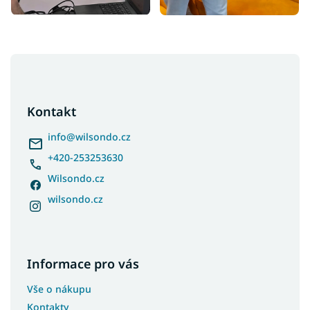
Z
á
p
a
Kontakt
t
í
info
@
wilsondo.cz
+420-253253630
Wilsondo.cz
wilsondo.cz
Informace pro vás
Vše o nákupu
Kontakty