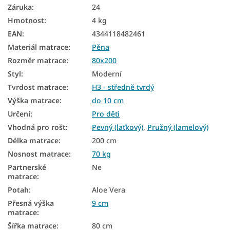
Matrace tvrdost H3
Záruka
:
24
Hmotnost
:
4 kg
Tenké matrace 80x200
EAN
:
4344118482461
Materiál matrace
:
Pěna
Rozměr matrace
:
80x200
Styl
:
Moderní
Tvrdost matrace
:
H3 - středně tvrdý
Výška matrace
:
do 10 cm
Určení
:
Pro děti
Vhodná pro rošt
:
Pevný (laťkový)
,
Pružný (lamelový)
Délka matrace
:
200 cm
Nosnost matrace
:
70 kg
Partnerské
Ne
matrace
:
Potah
:
Aloe Vera
Přesná výška
9 cm
matrace
:
Šířka matrace
:
80 cm