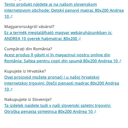
Tento produkt nájdete aj na našom slovenskom
internetovom obchode: Detský penový matrac 80x200 Andrea
10
↗
Magyarországról vásárol?
Ez a termék megtalálható magyar webáruházunkban is:
ANDREA 10 gyerek habmatrac 80x200
↗
Cumpărați din România?
Acest produs îl găsiți și în magazinul nostru online din
România: Saltea pentru copii din spumă 80x200 Andrea 10
↗
Kupujete iz Hrvatske?
Ovaj proizvod možete pronaći i u našoj hrvatskoj
internetskoj trgovini: Dječji pjenasti madrac 80x200 Andrea
10
↗
Nakupujete iz Slovenije?
Ta izdelek najdete tudi v naši slovenski spletni trgovini:
Otroška penasta vzmetnica 80x200 Andrea 10
↗