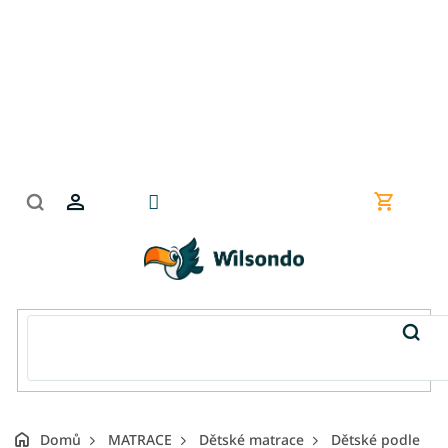
Přejít
na
obsah
Nákupní
košík
Domů
MATRACE
Dětské matrace
Dětské podle