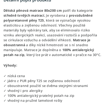
Dětská pěnová matrace 80x200 cm
patří do kategorie
středně tvrdých matrací.
Je vyrobena z
provzdušněné
polyuretanové pěny T25
, která se vyznačuje vysokou
elasticitou a zvýšenou odolností. Všechny použité
materiály byly vybírány tak, aby se eliminovalo riziko
vzniku alergických reakcí, usazování roztočů a podpořila
se cirkulace vzduchu a odvádění vlhkosti.
Matrace je
oboustranná
a díky nízké hmotnosti se s ní snadno
manipuluje. Matrace je doplněna o
100% antialergický
potah na zip
, který lze prát v automatické v pračce na 30°C.
Výhody:
✓ nízká cena
✓ jádro z PUR pěny T25 se zvýšenou odolností
✓ oboustranné použití se dvěma stejnými stranami
✓ vhodný i pro alergiky
✓ 100% antialergický pratelný potah na zip
✓ vhodný na pružné lamelové rošty