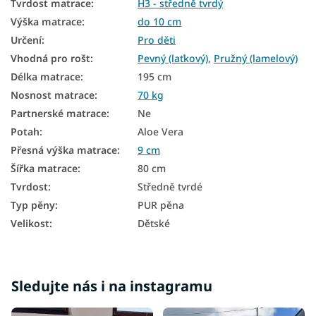
Tvrdost matrace
:
H3 - středně tvrdý
Výška matrace
:
do 10 cm
Určení
:
Pro děti
Vhodná pro rošt
:
Pevný (laťkový)
,
Pružný (lamelový)
Délka matrace
:
195 cm
Nosnost matrace
:
70 kg
Partnerské matrace
:
Ne
Potah
:
Aloe Vera
Přesná výška matrace
:
9 cm
Šířka matrace
:
80 cm
Tvrdost
:
Středně tvrdé
Typ pěny
:
PUR pěna
Velikost
:
Dětské
Sledujte nás i na instagramu