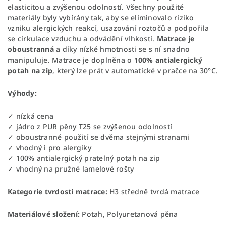
elasticitou a zvýšenou odolností. Všechny použité
materiály byly vybírány tak, aby se eliminovalo riziko
vzniku alergických reakcí, usazování roztočů a podpořila
se cirkulace vzduchu a odvádění vlhkosti.
Matrace je
oboustranná
a díky nízké hmotnosti se s ní snadno
manipuluje. Matrace je doplněna o
100% antialergický
potah na zip
, který lze prát v automatické v pračce na 30°C.
Výhody:
✓ nízká cena
✓ jádro z PUR pěny T25 se zvýšenou odolností
✓ oboustranné použití se dvěma stejnými stranami
✓ vhodný i pro alergiky
✓ 100% antialergický pratelný potah na zip
✓ vhodný na pružné lamelové rošty
Kategorie tvrdosti matrace:
H3 středně tvrdá matrace
Materiálové složení:
Potah, Polyuretanová pěna