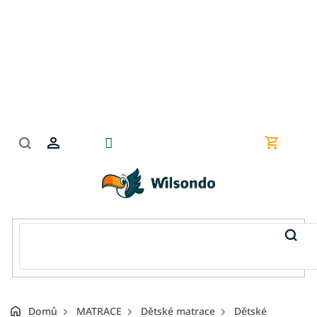
Přejít
na
obsah
Nákupní
košík
Domů
MATRACE
Dětské matrace
Dětské