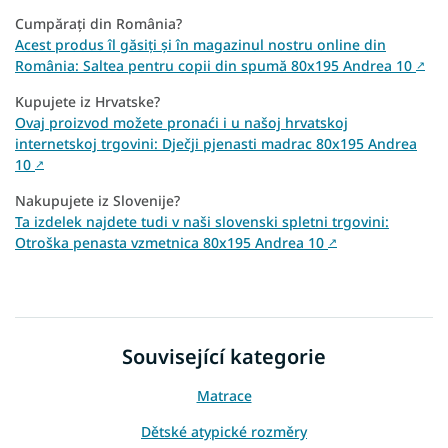
Cumpărați din România?
Acest produs îl găsiți și în magazinul nostru online din
România: Saltea pentru copii din spumă 80x195 Andrea 10
↗
Kupujete iz Hrvatske?
Ovaj proizvod možete pronaći i u našoj hrvatskoj
internetskoj trgovini: Dječji pjenasti madrac 80x195 Andrea
10
↗
Nakupujete iz Slovenije?
Ta izdelek najdete tudi v naši slovenski spletni trgovini:
Otroška penasta vzmetnica 80x195 Andrea 10
↗
Související kategorie
Matrace
Dětské atypické rozměry