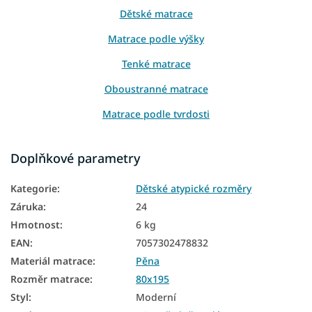
Dětské matrace
Matrace podle výšky
Tenké matrace
Oboustranné matrace
Matrace podle tvrdosti
Dětské matrace podle materiálu
Doplňkové parametry
Dětské nezónované matrace
Kategorie
:
Dětské atypické rozměry
Dětské molitanové matrace
Záruka
:
24
Matrace tvrdost H3
Hmotnost
:
6 kg
EAN
:
7057302478832
Materiál matrace
:
Pěna
Rozměr matrace
:
80x195
Styl
:
Moderní