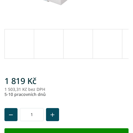
1 819 Kč
1 503,31 Kč bez DPH
M
5-10 pracovních dnů
ce