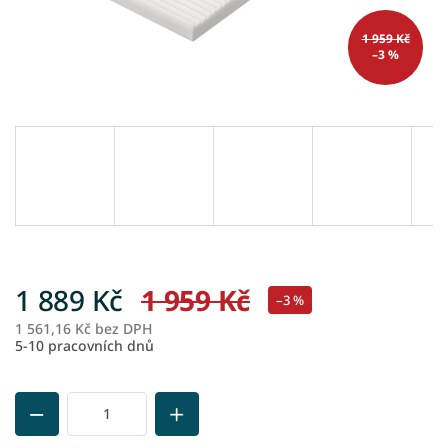
1 959 Kč
–3 %
1 889 Kč
1 959 Kč
–3 %
1 561,16 Kč bez DPH
M
5-10 pracovních dnů
ce