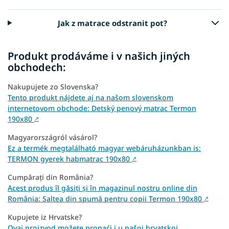
Jak z matrace odstranit pot?
Produkt prodáváme i v našich jiných
obchodech:
Nakupujete zo Slovenska?
Tento produkt nájdete aj na našom slovenskom
internetovom obchode: Detský penový matrac Termon
190x80
↗
Magyarországról vásárol?
Ez a termék megtalálható magyar webáruházunkban is:
TERMON gyerek habmatrac 190x80
↗
Cumpărați din România?
Acest produs îl găsiți și în magazinul nostru online din
România: Saltea din spumă pentru copii Termon 190x80
↗
Kupujete iz Hrvatske?
Ovaj proizvod možete pronaći i u našoj hrvatskoj