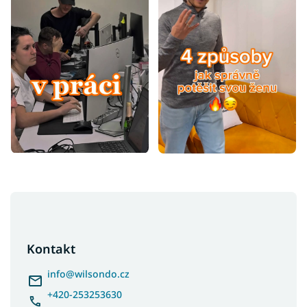
Z
á
p
a
Kontakt
t
í
info
@
wilsondo.cz
+420-253253630