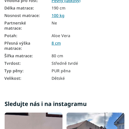
Vhodná pro rošt
:
Pevný (laťkový)
Dětské molitanové matrace
Délka matrace
:
190 cm
Nosnost matrace
:
100 kg
Levné matrace 80x190
Partnerské
Ne
matrace
:
Matrace tvrdost H3
Potah
:
Aloe Vera
Přesná výška
8 cm
matrace
:
Šířka matrace
:
80 cm
Tvrdost
:
Středně tvrdé
Typ pěny
:
PUR pěna
Velikost
:
Dětské
Sledujte nás i na instagramu