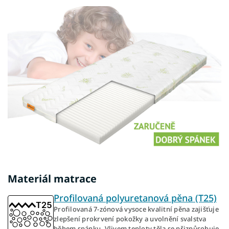
Materiál matrace
Profilovaná polyuretanová pěna (T25)
Profilovaná 7-zónová vysoce kvalitní pěna zajišťuje
zlepšení prokrvení pokožky a uvolnění svalstva
během spánku. Vlivem teploty těla se přizpůsobuje