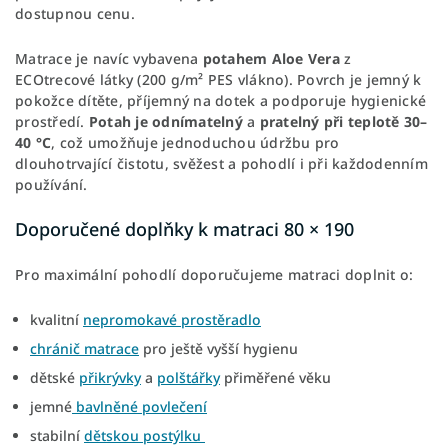
dostupnou cenu.
Matrace je navíc vybavena
potahem Aloe Vera
z
ECOtrecové látky (200 g/m² PES vlákno). Povrch je jemný k
pokožce dítěte, příjemný na dotek a podporuje hygienické
prostředí.
Potah je odnímatelný
a
pratelný při teplotě 30–
40 °C
, což umožňuje jednoduchou údržbu pro
dlouhotrvající čistotu, svěžest a pohodlí i při každodenním
používání.
Doporučené doplňky k matraci 80 × 190
Pro maximální pohodlí doporučujeme matraci doplnit o:
kvalitní
nepromokavé prostěradlo
chránič matrace
pro ještě vyšší hygienu
dětské
přikrývky
a
polštářky
přiměřené věku
jemné
bavlněné povlečení
stabilní
dětskou postýlku