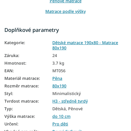
Pěnové matrace
Matrace podle výšky
Tenké matrace
Doplňkové parametry
Matrace Aloe Vera
Kategorie
:
Dětské matrace 190x80 - Matrace
Matrace z PUR pěny
80x190
Slovenské matrace
Záruka
:
24
Hmotnost
:
3.7 kg
Matrace podle tvrdosti
EAN
:
MT056
Měkké matrace
Materiál matrace
:
Pěna
Tvrdé matrace
Rozměr matrace
:
80x190
Styl
:
Minimalistický
Dětské matrace podle rozměru
Tvrdost matrace
:
H3 - středně tvrdý
Dětské matrace podle materiálu
Typ
:
Dětská, Pěnové
Výška matrace
:
do 10 cm
Antialergické matrace
Určení
:
Pro děti
Antibakteriální matrace