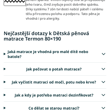
jeho tvaru, čímž zvyšuje pocit dobrého spánku.
Díky systému 7 zón tvrdosti nabízí páteři i celému
tělu přirozenou polohu a podporu. Tato pěna je
vhodná i pro alergiky.
Nejčastější dotazy k Dětská pěnová
matrace Termon 80×190
Jaká matrace je vhodná pro malé dítě nebo
batole?
Jak pečovat o potah matrace?
Jak vyčistit matraci od moči, potu nebo krve?
Jak a kdy je potřeba matraci dezinfikovat?
Co dělat se starou matrací?