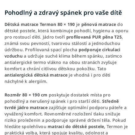
Pohodlný a zdravý spánek pro vaše dítě
Dětská matrace Termon 80 × 190
je
pěnová matrace
do
dětské postele, která kombinuje pohodlí, hygienu a oporu
pro rostoucí děti. Jádro tvoří
profilovaná PUR pěna T25
,
známá svou pevností, tvarovou stálostí a jednoduchou
údržbou. Profilovaná spací plocha
podporuje cirkulaci
vzduchu
a udržuje suché klima během spánku, zatímco
antialergické termo vlákno na obou stranách zvyšuje
komfort a chrání citlivou dětskou pokožku. Tato
antialergická dětská matrace
je vhodná i pro děti
náchylné k alergiím.
Rozměr 80 × 190 cm
poskytuje dostatek místa pro
pohodlný a nerušený spánek i pro starší děti.
Středně
tvrdé jádro matrace
zajišťuje optimální podporu páteře a
vyvážený komfort. Rovnoměrné rozložení tlaku snižuje
riziko proleženin a podporuje správné držení těla. Pokud
hledáte spolehlivou
matraci do dětské postele,
Termon je
praktická volba, která spojuje kvalitu, odolnost a