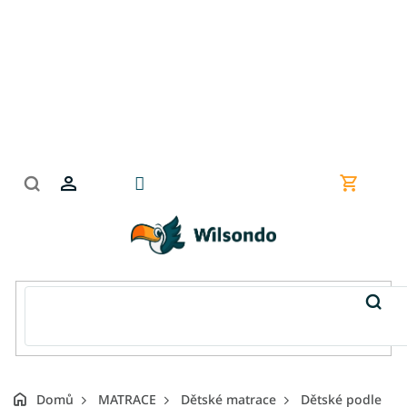
Přejít
na
obsah
Nákupní
košík
Domů
MATRACE
Dětské matrace
Dětské podle