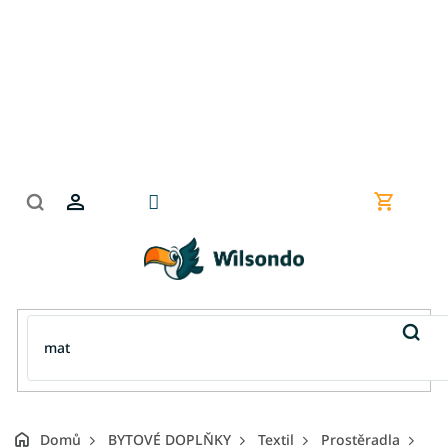
Přejít
na
obsah
Nákupní
košík
Domů
BYTOVÉ DOPLŇKY
Textil
Prostěradla