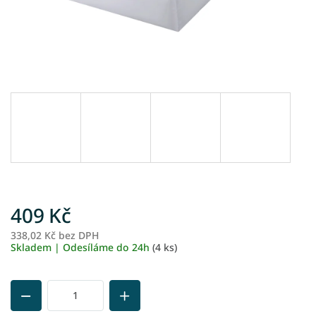
409 Kč
338,02 Kč bez DPH
M
Skladem | Odesíláme do 24h
(4 ks)
ce