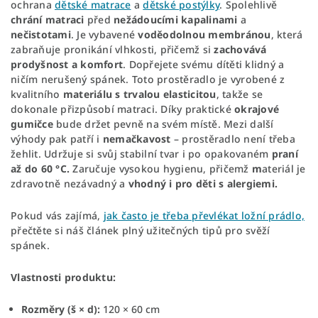
ochrana
dětské matrace
a
dětské postýlky
. Spolehlivě
chrání
matraci
před
nežádoucími
kapalinami
a
nečistotami
. Je vybavené
voděodolnou
membránou
, která
zabraňuje pronikání vlhkosti, přičemž si
zachovává
prodyšnost
a komfort
. Dopřejete svému dítěti klidný a
ničím nerušený spánek. Toto prostěradlo je vyrobené z
kvalitního
materiálu
s trvalou elasticitou
, takže se
dokonale přizpůsobí matraci. Díky praktické
okrajové
gumičce
bude držet pevně na svém místě. Mezi další
výhody pak patří i
nemačkavost
– prostěradlo není třeba
žehlit. Udržuje si svůj stabilní tvar i po opakovaném
praní
až do 60 °C.
Zaručuje vysokou hygienu, přičemž
m
ateriál je
zdravotně nezávadný a
vhodný i pro děti s alergiemi.
Pokud vás zajímá,
jak často je třeba převlékat ložní prádlo,
přečtěte si náš článek plný užitečných tipů pro svěží
spánek.
Vlastnosti produktu:
Rozměry (š × d):
120 × 60 cm