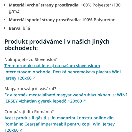
Materiál vrchní strany prostěradla:
100% Polyester (130
g/m2)
Materiál spodní strany prostěradla:
100% Polyuretan
Barva:
bílá
Produkt prodáváme i v našich jiných
obchodech:
Nakupujete zo Slovenska?
Tento produkt nájdete aj na našom slovenskom
internetovom obchode: Detská nepremokavá plachta Wini
Jersey 120x60
↗
Magyarországról vásárol?
Ez a termék megtalálható magyar webáruházunkban is: WINI
JERSEY vízhatlan gyerek lepedő 120x60
↗
Cumpărați din România?
Acest produs îl găsiți și în magazinul nostru online din
România: Cearșaf impermeabil pentru copii Wini Jersey
120x60
↗