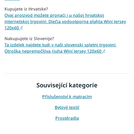
Kupujete iz Hrvatske?
Ovaj proizvod možete pronaći i u našoj hrvatskoj
internetskoj trgovini: Dječja vodootporna plahta Wini Jersey
120x60
↗
Nakupujete iz Slovenije?
Ta izdelek najdete tudi v naši slovenski spletni trgovini:
Otroška nepremočljiva rjuha Wini Jersey 120x60
↗
Související kategorie
Příslušenství k matracím
Bytový textil
Prostěradla