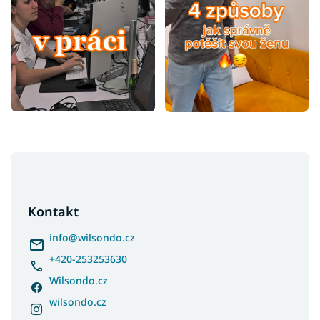
Z
á
p
a
Kontakt
t
í
info
@
wilsondo.cz
+420-253253630
Wilsondo.cz
wilsondo.cz