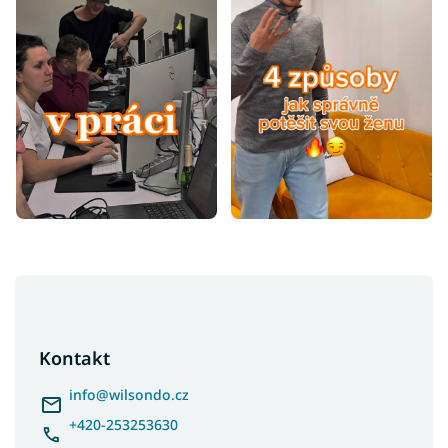
Z
á
p
a
Kontakt
t
í
info
@
wilsondo.cz
+420-253253630