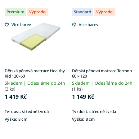
Premium
Výprodej
Standard
Výprodej
Více barev
Více barev
Dětská pěnová matrace Healthy
Dětská pěnová matrace Termon
Kid 120×60
60 × 120
Skladem | Odesíláme do 24h
Skladem | Odesíláme do 24h
(2 ks)
(1 ks)
1 419 Kč
1 149 Kč
Tvrdost:
středně tvrdá
Tvrdost:
středně tvrdá
Výška:
8 cm
Výška:
8 cm