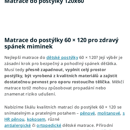
Matrace do postýlky 120x60
Matrace do postýlky 60 × 120 pro zdravý
spánek miminek
Nejlepší matrace do
dětské postýlky
60 × 120? Její výběr je
zásadní krok pro bezpečný a pohodlný spánek děťátka.
Musí tedy
přesně zapadnout, vyplnit celý prostor
postýlky, být vyrobená z kvalitních materiálů a zajistit
dostatečnou pevnost
pro oporu rostoucího tělíčka
. Měkčí
matrace totiž mohou způsobovat propadání nebo
znamenat riziko udušení.
Nabízíme škálu kvalitních matrací do postýlek 60 × 120 se
snímatelným a pratelným potahem –
pěnové
,
molitanové
,
s
HR pěnou
,
kokosem
, různé
antialergické
či
ortopedické
dětské matrace. Přírodní