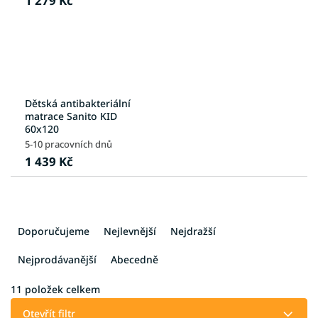
1 279 Kč
Dětská antibakteriální
matrace Sanito KID
60x120
5-10 pracovních dnů
1 439 Kč
Ř
a
Doporučujeme
Nejlevnější
Nejdražší
z
e
Nejprodávanější
Abecedně
n
í
11
položek celkem
p
Otevřít filtr