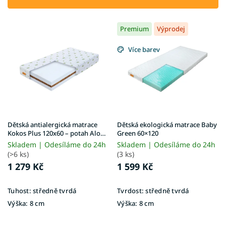
r
o
V
d
Premium
Výprodej
ý
u
p
k
Více barev
i
t
s
ů
p
r
o
d
u
Dětská antialergická matrace
Dětská ekologická matrace Baby
k
Kokos Plus 120x60 – potah Aloe
Green 60×120
Vera
t
Skladem | Odesíláme do 24h
Skladem | Odesíláme do 24h
ů
(>6 ks)
(3 ks)
1 279 Kč
1 599 Kč
Tuhost:
středně tvrdá
Tvrdost:
středně tvrdá
Výška:
8 cm
Výška:
8 cm