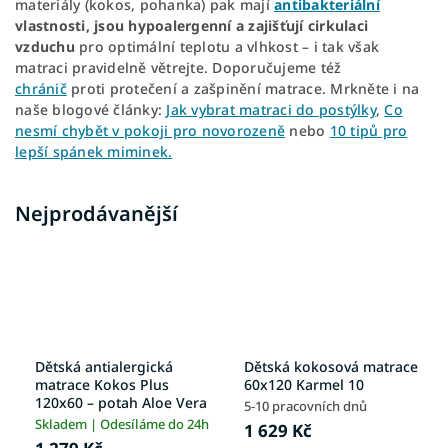
materiály (kokos, pohanka) pak mají
antibakteriální
vlastnosti, jsou hypoalergenní a zajišťují cirkulaci
vzduchu
pro optimální teplotu a vlhkost – i tak však
matraci pravidelně větrejte. Doporučujeme též
chránič
proti protečení a zašpinění matrace. Mrkněte i na
naše blogové články:
Jak vybrat matraci do postýlky
,
Co
nesmí chybět v pokoji pro novorozeně
nebo
10 tipů pro
lepší spánek miminek.
Nejprodávanější
Dětská antialergická
Dětská kokosová matrace
matrace Kokos Plus
60x120 Karmel 10
120x60 – potah Aloe Vera
5-10 pracovních dnů
Skladem | Odesíláme do 24h
1 629 Kč