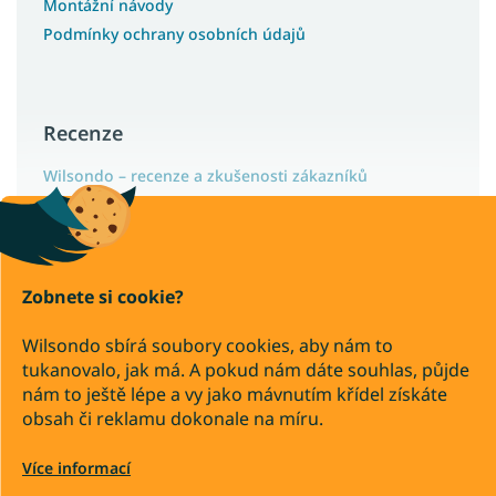
Montážní návody
Podmínky ochrany osobních údajů
Recenze
Wilsondo – recenze a zkušenosti zákazníků
Copyright 2026
Zobnete si cookie?
Wilsondo.cz
. Všechna práva vyhrazena.
Upravit nastavení cookies
Wilsondo sbírá soubory cookies, aby nám to
tukanovalo, jak má. A pokud nám dáte souhlas, půjde
Převod
Dobírka
nám to ještě lépe a vy jako mávnutím křídel získáte
obsah či reklamu dokonale na míru.
Vytvořil Shoptet Premium
Více informací