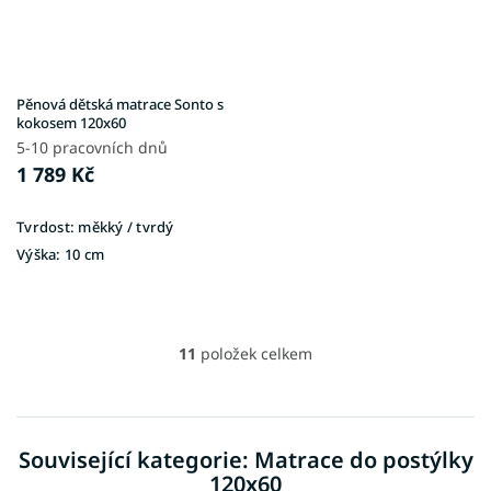
Pěnová dětská matrace Sonto s
kokosem 120x60
5-10 pracovních dnů
1 789 Kč
Tvrdost:
měkký / tvrdý
Výška:
10 cm
11
položek celkem
O
v
l
á
d
Související kategorie: Matrace do postýlky
a
120x60
c