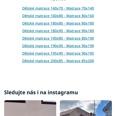
í
p
Dětské matrace 140x70 - Matrace 70x140
r
Dětské matrace 160x80 - Matrace 80x160
v
k
Dětské matrace 180x80 - Matrace 80x180
y
Dětské matrace 180x90 - Matrace 90x180
v
ý
Dětské matrace 190x80 - Matrace 80x190
p
Dětské matrace 190x90 - Matrace 90x190
i
s
Dětské matrace 195x90 - Matrace 90x195
u
Dětské matrace 200x85 - Matrace 85x200
Dětské matrace 200x80 - Matrace 80x200
Dětské matrace 200x90 - Matrace 90x200
Dětské matrace 200x100 - Matrace 100x200
Dětské matrace 200x120 - Matrace 120x200
Sledujte nás i na instagramu
Dětské matrace 200x140 - Matrace 140x200