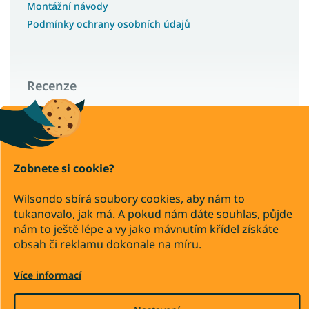
Montážní návody
Podmínky ochrany osobních údajů
Recenze
Wilsondo – recenze a zkušenosti zákazníků
Zobnete si cookie?
Copyright 2026
Wilsondo.cz
Wilsondo sbírá soubory cookies, aby nám to
. Všechna práva vyhrazena.
tukanovalo, jak má. A pokud nám dáte souhlas, půjde
Upravit nastavení cookies
nám to ještě lépe a vy jako mávnutím křídel získáte
Převod
Dobírka
obsah či reklamu dokonale na míru.
Více informací
Vytvořil Shoptet Premium