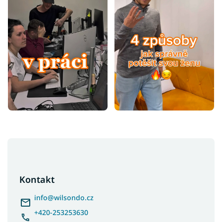
Z
á
p
a
Kontakt
t
í
info
@
wilsondo.cz
+420-253253630