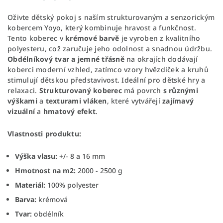
Oživte dětský pokoj s naším strukturovaným a senzorickým
kobercem Yoyo, který kombinuje hravost a funkčnost.
Tento koberec v
krémové barvě
je vyroben z kvalitního
polyesteru, což zaručuje jeho odolnost a snadnou údržbu.
Obdélníkový tvar a jemné třásně
na okrajích dodávají
koberci moderní vzhled, zatímco vzory hvězdiček a kruhů
stimulují dětskou představivost. Ideální pro dětské hry a
relaxaci.
Strukturovaný koberec
má povrch
s různými
výškami
a
texturami vláken
, které vytvářejí
zajímavý
vizuální
a
hmatový efekt
.
Vlastnosti produktu:
Výška vlasu:
+/- 8 a 16 mm
Hmotnost na m2:
2000 - 2500 g
Materiál:
100% polyester
Barva:
krémová
Tvar:
obdélník