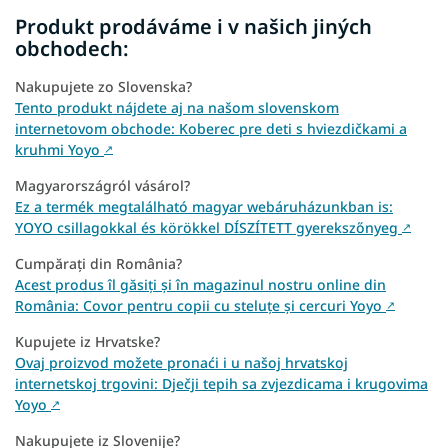
Produkt prodáváme i v našich jiných
obchodech:
Nakupujete zo Slovenska?
Tento produkt nájdete aj na našom slovenskom
internetovom obchode: Koberec pre deti s hviezdičkami a
kruhmi Yoyo
↗
Magyarországról vásárol?
Ez a termék megtalálható magyar webáruházunkban is:
YOYO csillagokkal és körökkel DÍSZÍTETT gyerekszőnyeg
↗
Cumpărați din România?
Acest produs îl găsiți și în magazinul nostru online din
România: Covor pentru copii cu steluțe și cercuri Yoyo
↗
Kupujete iz Hrvatske?
Ovaj proizvod možete pronaći i u našoj hrvatskoj
internetskoj trgovini: Dječji tepih sa zvjezdicama i krugovima
Yoyo
↗
Nakupujete iz Slovenije?