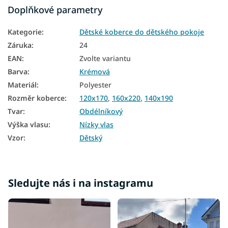
Doplňkové parametry
Kategorie
:
Dětské koberce do dětského pokoje
Záruka
:
24
EAN
:
Zvolte variantu
Barva
:
Krémová
Materiál
:
Polyester
Rozměr koberce
:
120x170
,
160x220
,
140x190
Tvar
:
Obdélníkový
Výška vlasu
:
Nízky vlas
Vzor
:
Dětský
Sledujte nás i na instagramu