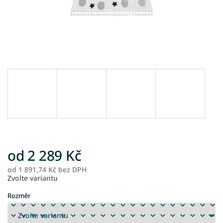
od
2 289 Kč
od
1 891,74 Kč
bez DPH
M
Zvolte variantu
ce
Rozměr