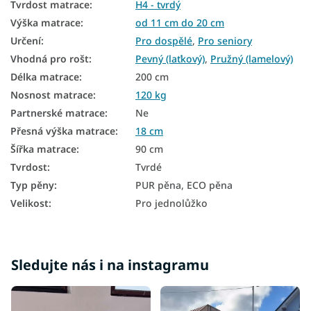
Tvrdost matrace
:
H4 - tvrdý
Zónové matrace
Výška matrace
:
od 11 cm do 20 cm
Určení
:
Pro dospělé
,
Pro seniory
7zónové matrace
Vhodná pro rošt
:
Pevný (laťkový)
,
Pružný (lamelový)
Pěnové matrace 90x200
Délka matrace
:
200 cm
Nosnost matrace
:
120 kg
Matrace 1+1 90x200
Partnerské matrace
:
Ne
Levné matrace 90x200
Přesná výška matrace
:
18 cm
Šířka matrace
:
90 cm
Matrace tvrdost H4
Tvrdost
:
Tvrdé
Tvrdé matrace 90x200
Typ pěny
:
PUR pěna, ECO pěna
Matrace podle nosnosti - 120 kg
Velikost
:
Pro jednolůžko
Sledujte nás i na instagramu