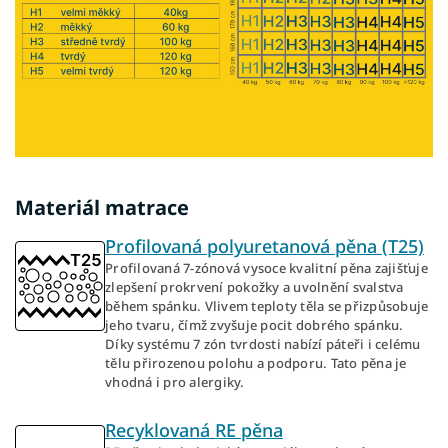
Materiál matrace
Profilovaná polyuretanová pěna (T25)
Profilovaná 7-zónová vysoce kvalitní pěna zajišťuje
zlepšení prokrvení pokožky a uvolnění svalstva
během spánku. Vlivem teploty těla se přizpůsobuje
jeho tvaru, čímž zvyšuje pocit dobrého spánku.
Díky systému 7 zón tvrdosti nabízí páteři i celému
tělu přirozenou polohu a podporu. Tato pěna je
vhodná i pro alergiky.
Recyklovaná RE pěna