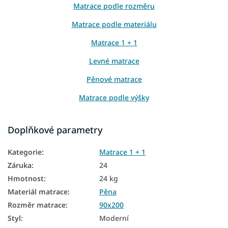
Matrace podle rozměru
Matrace podle materiálu
Matrace 1 + 1
Levné matrace
Pěnové matrace
Matrace podle výšky
Matrace podle nosnosti
Doplňkové parametry
Matrace z PUR pěny
Kategorie
:
Matrace 1 + 1
Matrace pro hosty
Záruka
:
24
Podlahové matrace
Hmotnost
:
24 kg
Matrace na zem
Materiál matrace
:
Pěna
Rozměr matrace
:
90x200
Matrace podle tvrdosti
Styl
:
Moderní
Tvrdé matrace