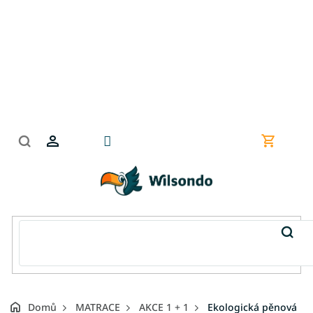
Přejít
na
obsah
Nákupní
košík
Domů
MATRACE
AKCE 1 + 1
Ekologická pěnová