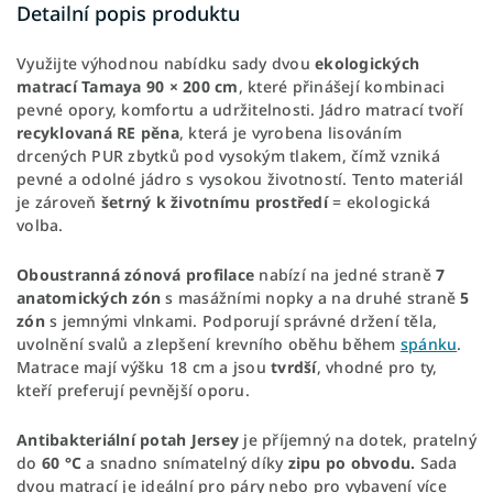
Detailní popis produktu
Využijte výhodnou nabídku sady dvou
ekologických
matrací Tamaya 90 × 200 cm
, které přinášejí kombinaci
pevné opory, komfortu a udržitelnosti. Jádro matrací tvoří
recyklovaná RE pěna
, která je vyrobena lisováním
drcených PUR zbytků pod vysokým tlakem, čímž vzniká
pevné a odolné jádro s vysokou životností. Tento materiál
je zároveň
šetrný k životnímu prostředí
= ekologická
volba.
Oboustranná zónová profilace
nabízí na jedné straně
7
anatomických zón
s masážními nopky a na druhé straně
5
zón
s jemnými vlnkami. Podporují správné držení těla,
uvolnění svalů a zlepšení krevního oběhu během
spánku
.
Matrace mají výšku 18 cm a jsou
tvrdší
, vhodné pro ty,
kteří preferují pevnější oporu.
Antibakteriální potah Jersey
je příjemný na dotek, pratelný
do
60 °C
a snadno snímatelný díky
zipu po obvodu.
Sada
dvou matrací je ideální pro páry nebo pro vybavení více