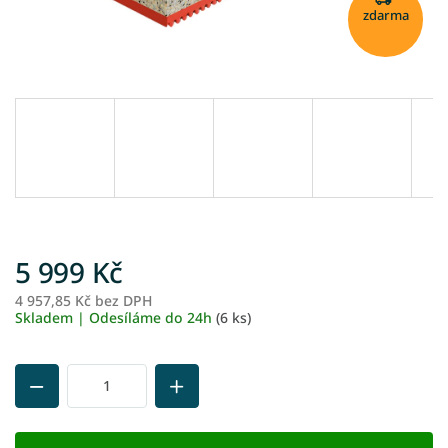
zdarma
5 999 Kč
4 957,85 Kč bez DPH
M
Skladem | Odesíláme do 24h
(6 ks)
ce