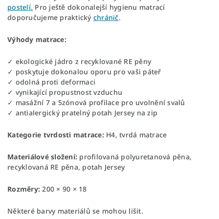
postelí.
Pro ještě dokonalejší hygienu matrací
doporučujeme praktický
chránič
.
Výhody matrace:
✓ ekologické jádro z recyklované RE pěny
✓ poskytuje dokonalou oporu pro vaši páteř
✓ odolná proti deformaci
✓ vynikající propustnost vzduchu
✓ masážní 7 a 5zónová profilace pro uvolnění svalů
✓ antialergický pratelný potah Jersey na zip
Kategorie tvrdosti matrace:
H4, tvrdá matrace
Materiálové složení:
profilovaná polyuretanová pěna,
recyklovaná RE pěna, potah Jersey
Rozměry:
200 × 90 × 18
Některé barvy materiálů se mohou lišit.