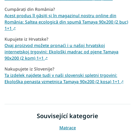
Cumpărați din România?
Acest produs îl găsiți și în magazinul nostru online din
România: Saltea ecologică din spumă Tamaya 90x200 (2 buc)
1+1
↗
Kupujete iz Hrvatske?
Ovaj proizvod možete pronaći i u našoj hrvatskoj
internetskoj trgovini: Ekološki madrac od pjene Tamaya
90x200 (2 kom) 1+1
↗
Nakupujete iz Slovenije?
Ta izdelek najdete tudi v naši slovenski spletni trgovini:
Ekološka penasta vzmetnica Tamaya 90x200 (2 kosa) 1+1
↗
Související kategorie
Matrace