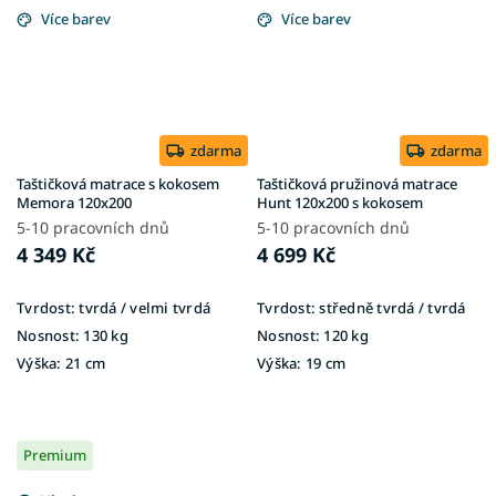
Více barev
Více barev
zdarma
zdarma
Taštičková matrace s kokosem
Taštičková pružinová matrace
Memora 120x200
Hunt 120x200 s kokosem
5-10 pracovních dnů
5-10 pracovních dnů
4 349 Kč
4 699 Kč
Tvrdost:
tvrdá / velmi tvrdá
Tvrdost:
středně tvrdá / tvrdá
Nosnost:
130 kg
Nosnost:
120 kg
Výška:
21 cm
Výška:
19 cm
Premium