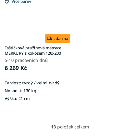
Více barev
zdarma
Taštičková pružinová matrace
MERKURY s kokosem 120x200
5-10 pracovních dnů
6 269 Kč
Tvrdost:
tvrdý / velmi tvrdý
Nosnost:
130 kg
Výška:
21 cm
13
položek celkem
O
v