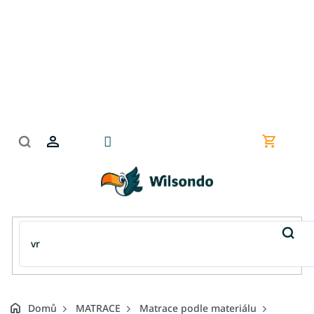
Přejít
na
obsah
Nákupní
košík
Domů
MATRACE
Matrace podle materiálu