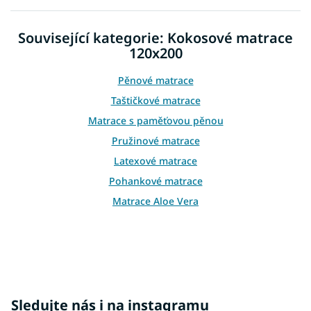
l
á
d
Související kategorie: Kokosové matrace
a
120x200
c
í
p
Pěnové matrace
r
Taštičkové matrace
v
k
Matrace s paměťovou pěnou
y
Pružinové matrace
v
ý
Latexové matrace
p
Pohankové matrace
i
s
Matrace Aloe Vera
u
Sledujte nás i na instagramu