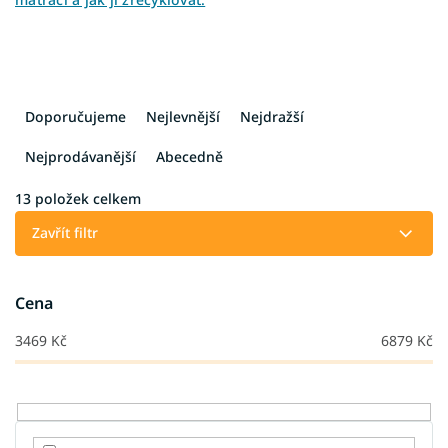
Ř
a
Doporučujeme
Nejlevnější
Nejdražší
z
e
Nejprodávanější
Abecedně
n
í
13
položek celkem
p
Zavřít filtr
r
o
d
Cena
u
k
3469
Kč
6879
Kč
t
ů