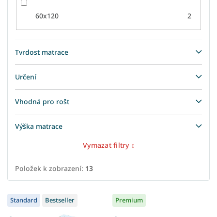
60x120
2
Tvrdost matrace
Určení
Vhodná pro rošt
Výška matrace
Vymazat filtry
Položek k zobrazení:
13
V
Standard
Bestseller
Premium
ý
p