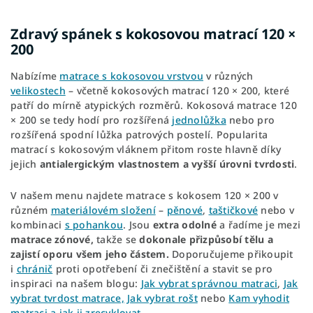
Zdravý spánek s kokosovou matrací 120 ×
200
Nabízíme
matrace s kokosovou vrstvou
v různých
velikostech
– včetně kokosových matrací 120 × 200, které
patří do mírně atypických rozměrů. Kokosová matrace 120
× 200 se tedy hodí pro rozšířená
jednolůžka
nebo pro
rozšířená spodní lůžka patrových postelí. Popularita
matrací s kokosovým vláknem přitom roste hlavně díky
jejich
antialergickým vlastnostem a
vyšší úrovni tvrdosti
.
V našem menu najdete matrace s kokosem 120 × 200 v
různém
materiálovém složení
–
pěnové
,
taštičkové
nebo v
kombinaci
s pohankou
. Jsou
extra odolné
a řadíme je mezi
matrace zónové,
takže
se
dokonale přizpůsobí tělu a
zajistí oporu všem jeho částem.
Doporučujeme přikoupit
i
chránič
proti opotřebení či znečištění a stavit se pro
inspiraci na našem blogu:
Jak vybrat správnou matraci
,
Jak
vybrat tvrdost matrace,
Jak vybrat rošt
nebo
Kam vyhodit
matraci a jak ji zrecyklovat.