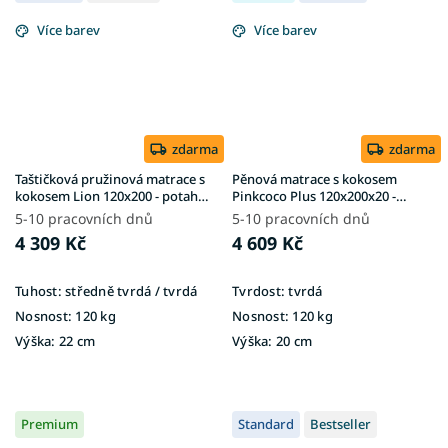
Více barev
Více barev
zdarma
zdarma
Taštičková pružinová matrace s
Pěnová matrace s kokosem
kokosem Lion 120x200 - potah
Pinkcoco Plus 120x200x20 -
Gold
potah Aloe Vera
5-10 pracovních dnů
5-10 pracovních dnů
4 309 Kč
4 609 Kč
Tuhost:
středně tvrdá / tvrdá
Tvrdost:
tvrdá
Nosnost:
120 kg
Nosnost:
120 kg
Výška:
22 cm
Výška:
20 cm
Premium
Standard
Bestseller