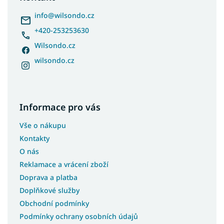
t
í
info
@
wilsondo.cz
+420-253253630
Wilsondo.cz
wilsondo.cz
Informace pro vás
Vše o nákupu
Kontakty
O nás
Reklamace a vrácení zboží
Doprava a platba
Doplňkové služby
Obchodní podmínky
Podmínky ochrany osobních údajů