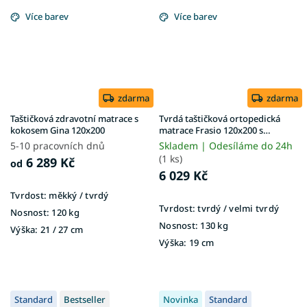
Více barev
Více barev
zdarma
zdarma
Taštičková zdravotní matrace s
Tvrdá taštičková ortopedická
kokosem Gina 120x200
matrace Frasio 120x200 s
kokosem
5-10 pracovních dnů
Skladem | Odesíláme do 24h
(1 ks)
6 289 Kč
od
6 029 Kč
Tvrdost:
měkký / tvrdý
Tvrdost:
tvrdý / velmi tvrdý
Nosnost:
120 kg
Nosnost:
130 kg
Výška:
21 / 27 cm
Výška:
19 cm
Standard
Bestseller
Novinka
Standard