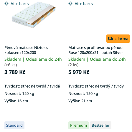
Více barev
Více barev
zdarma
Pěnová matrace Nizios s
Matrace s profilovanou pěnou
kokosem 120x200
Rose 120x200x21 - potah Silver
Skladem | Odesíláme do 24h
Skladem | Odesíláme do 24h
(>6 ks)
(2 ks)
3 789 Kč
5 979 Kč
Tvrdost:
středně tvrdá / tvrdá
Tvrdost:
středně tvrdý / tvrdý
Nosnost:
120 kg
Nosnost:
150 kg
Výška:
16 cm
Výška:
21 cm
Standard
Premium
Bestseller