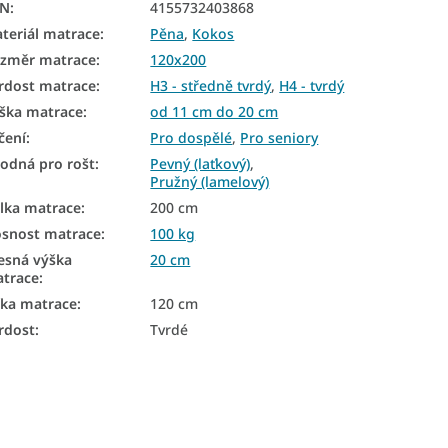
AN
:
4155732403868
teriál matrace
:
Pěna
,
Kokos
změr matrace
:
120x200
rdost matrace
:
H3 - středně tvrdý
,
H4 - tvrdý
ška matrace
:
od 11 cm do 20 cm
čení
:
Pro dospělé
,
Pro seniory
odná pro rošt
:
Pevný (laťkový)
,
Pružný (lamelový)
lka matrace
:
200 cm
snost matrace
:
100 kg
esná výška
20 cm
trace
:
řka matrace
:
120 cm
rdost
:
Tvrdé