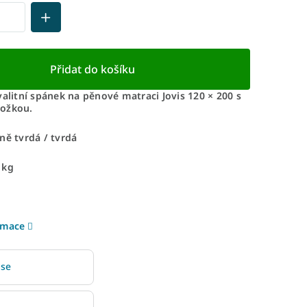
Přidat do košíku
valitní spánek na pěnové matraci Jovis 120 × 200 s
ožkou.
ně tvrdá / tvrdá
 kg
rmace
 se