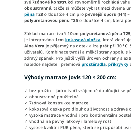
své
7zónové konstrukci
rovnoměrně rozkládá váhu, 
oboustranná
, takže si můžete vybrat mezi dvěma úr
pěna
T28
o tloušťce 4 cm pro
pevnější oporu (H4) –
polyuretanovou pěnu T25
o tloušťce 4 cm, která p
Základ matrace tvoří
10cm polyuretanová pěna T25
je integrována
1cm
kokosová vložka
, která zlepšu
Aloe Vera
je příjemný na dotek a lze
prát při 30 °C
.
uživatelů. Kombinace tvrdší a měkčí strany spolu s k
zdravý spánek. Pro ještě vyšší úroveň ochrany a e
nabídce najdete i prémiová
prostěradla
,
přikrývky
Výhody matrace Jovis 120 × 200 cm:
✓ bez pružin – jádro tvoří vzájemně doplňující se p
✓ oboustranně použitelná
✓ 7zónová konstrukce matrace
✓ kokosová deska pro dlouhou životnost a zdravé 
✓ vysoká matrace vhodná i pro kontinentální poste
✓ vhodná na pevný laťkový i lamelový rošt
✓ vysoce kvalitní PUR pěna, která se přizpůsobí tvar