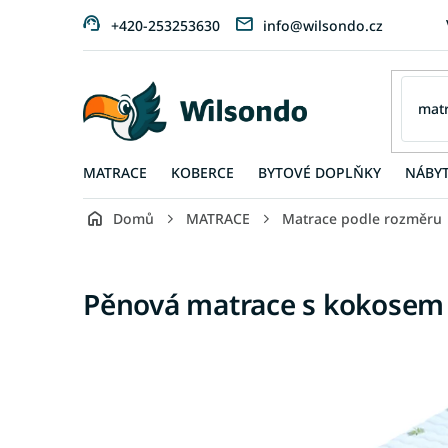
Přejít
+420-253253630
info@wilsondo.cz
na
obsah
MATRACE
KOBERCE
BYTOVÉ DOPLŇKY
NÁBY
Domů
MATRACE
Matrace podle rozměru
Pěnová matrace s kokosem 