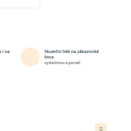
 i na
Skuteční lidé na zákaznické
lince
vyslechnou a poradí
Další