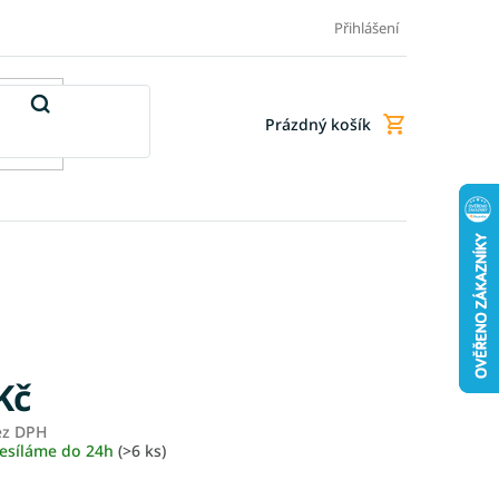
Doprava a platba
Doplňkové služby
Obchodní podmínky
Přihlášení
Prázdný košík
Nákupní
košík
Kč
ez DPH
Měrná
esíláme do 24h
(>6 ks)
cena: