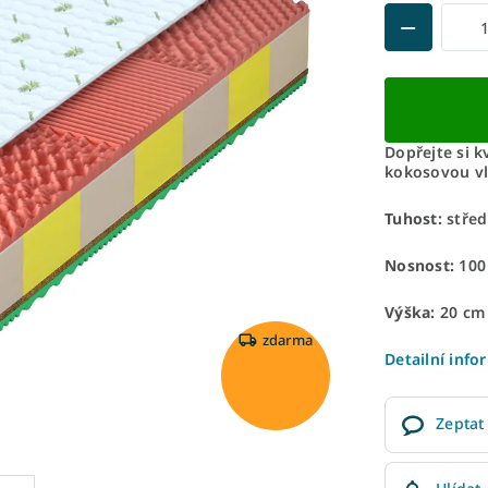
Dopřejte si k
kokosovou vl
Tuhost:
střed
Nosnost:
100
Výška:
20 cm
zdarma
Detailní info
Zeptat