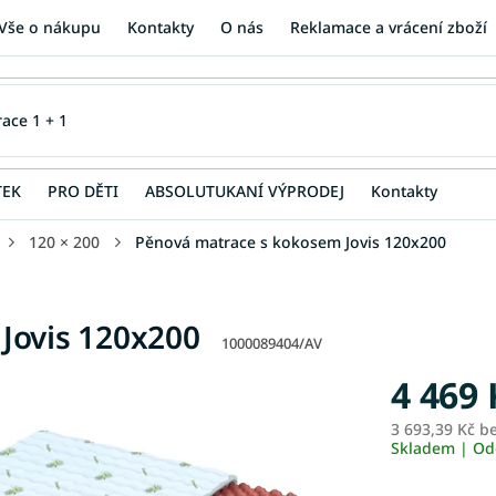
Vše o nákupu
Kontakty
O nás
Reklamace a vrácení zboží
TEK
PRO DĚTI
ABSOLUTUKANÍ VÝPRODEJ
Kontakty
120 × 200
Pěnová matrace s kokosem Jovis 120x200
Jovis 120x200
1000089404/AV
4 469 
3 693,39 Kč b
Skladem | Od