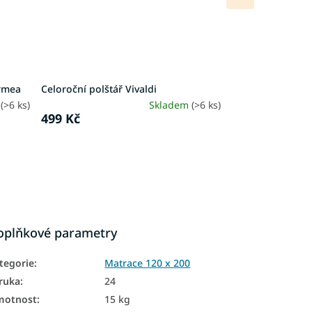
produkt
ormea
Celoroční polštář Vivaldi
h
(>6 ks)
Skladem
(>6 ks)
499 Kč
oplňkové parametry
tegorie
:
Matrace 120 x 200
ruka
:
24
motnost
:
15 kg