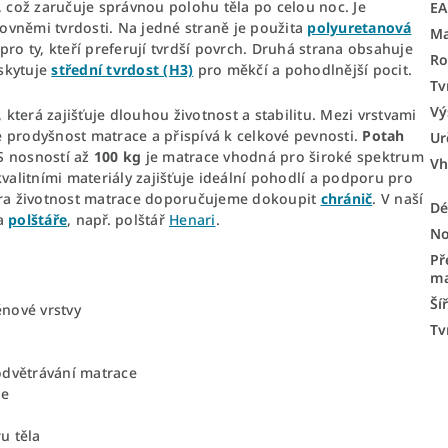
což zaručuje správnou polohu těla po celou noc. Je
E
ovněmi tvrdosti. Na jedné straně je použita
polyuretanová
Ma
pro ty, kteří preferují tvrdší povrch. Druhá strana obsahuje
Ro
oskytuje
střední tvrdost (H3)
pro měkčí a pohodlnější pocit.
Tv
Vý
, která zajišťuje dlouhou životnost a stabilitu. Mezi vrstvami
je prodyšnost matrace a přispívá k celkové pevnosti.
Potah
Ur
 S nosností až
100 kg
je matrace vhodná pro široké spektrum
Vh
valitními materiály zajišťuje ideální pohodlí a podporu pro
xtra životnost matrace doporučujeme dokoupit
chránič
. V naší
Dé
a
polštáře
, např. polštář
Henari
.
No
Př
ma
Ší
ěnové vrstvy
Tv
odvětrávání matrace
le
u těla