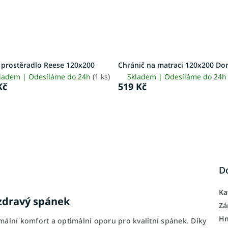
y prostěradlo Reese 120x200
Chránič na matraci 120x200 D
ladem | Odesíláme do 24h
(1 ks)
Skladem | Odesíláme do 24
Kč
519 Kč
D
Ka
zdravý spánek
Zá
H
ální komfort a optimální oporu pro kvalitní spánek. Díky