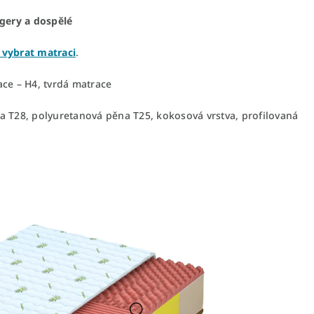
gery a dospělé
 vybrat matraci
.
ce – H4, tvrdá matrace
 T28, polyuretanová pěna T25, kokosová vrstva, profilovaná