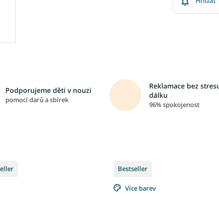
Hlídat
Reklamace bez stresu
Podporujeme děti v nouzi
dálku
pomocí darů a sbírek
96% spokojenost
eller
Bestseller
Více barev