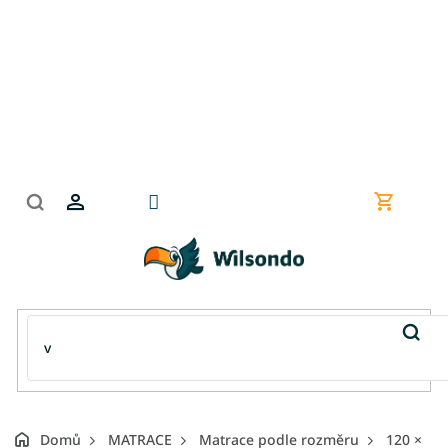
Přejít
na
obsah
Nákupní
košík
Domů
MATRACE
Matrace podle rozměru
120 ×