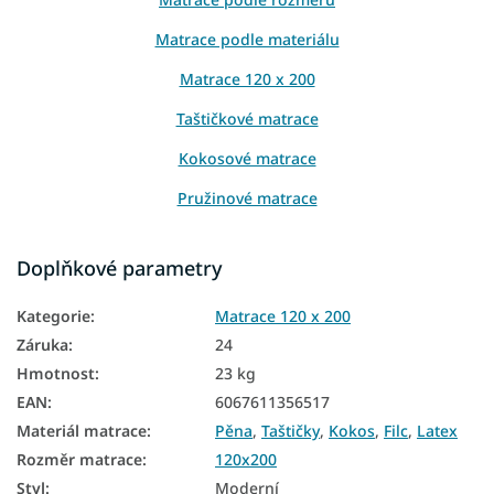
Matrace podle materiálu
Matrace 120 x 200
Taštičkové matrace
Kokosové matrace
Pružinové matrace
Latexové matrace
Doplňkové parametry
Matrace podle výšky
Kategorie
:
Matrace 120 x 200
Matrace podle nosnosti
Záruka
:
24
Vysoké matrace
Hmotnost
:
23 kg
Matrace Aloe Vera
EAN
:
6067611356517
Materiál matrace
:
Pěna
,
Taštičky
,
Kokos
,
Filc
,
Latex
Matrace z PUR pěny
Rozměr matrace
:
120x200
Hotelové matrace
Styl
:
Moderní