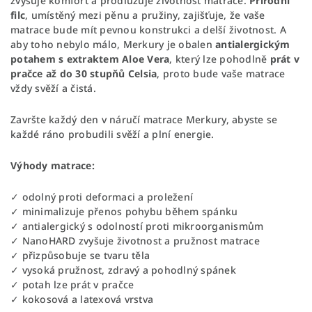
zvyšuje komfort a prodlužuje životnost matrace.
Přírodní
filc
, umístěný mezi pěnu a pružiny, zajišťuje, že vaše
matrace bude mít pevnou konstrukci a delší životnost. A
aby toho nebylo málo, Merkury je obalen
antialergickým
potahem s extraktem Aloe Vera
, který lze pohodlně
prát v
pračce až do 30 stupňů Celsia
, proto bude vaše matrace
vždy svěží a čistá.
Završte každý den v náručí matrace Merkury, abyste se
každé ráno probudili svěží a plní energie.
Výhody matrace:
✓ odolný proti deformaci a proležení
✓ minimalizuje přenos pohybu během spánku
✓ antialergický s odolností proti mikroorganismům
✓ NanoHARD zvyšuje životnost a pružnost matrace
✓ přizpůsobuje se tvaru těla
✓ vysoká pružnost, zdravý a pohodlný spánek
✓ potah lze prát v pračce
✓ kokosová a latexová vrstva