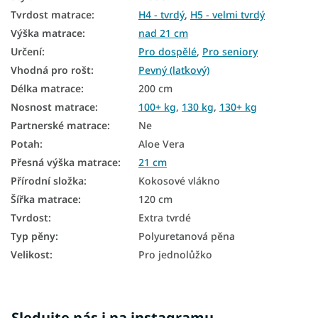
Přírodní matrace
Tvrdost matrace
:
H4 - tvrdý
,
H5 - velmi tvrdý
Výška matrace
:
nad 21 cm
Podlahové matrace
Určení
:
Pro dospělé
,
Pro seniory
Matrace na zem
Vhodná pro rošt
:
Pevný (laťkový)
Délka matrace
:
200 cm
Matrace podle tvrdosti
Nosnost matrace
:
100+ kg
,
130 kg
,
130+ kg
Tvrdé matrace
Partnerské matrace
:
Ne
Antialergické matrace
Potah
:
Aloe Vera
Přesná výška matrace
:
21 cm
Taštičkové matrace 120x200
Přírodní složka
:
Kokosové vlákno
Kokosové matrace 120x200
Šířka matrace
:
120 cm
Tvrdost
:
Extra tvrdé
Pružinové matrace 120x200
Typ pěny
:
Polyuretanová pěna
Latexové matrace 120x200
Velikost
:
Pro jednolůžko
Matrace tvrdost H4
Tvrdé matrace 120x200
Sledujte nás i na instagramu