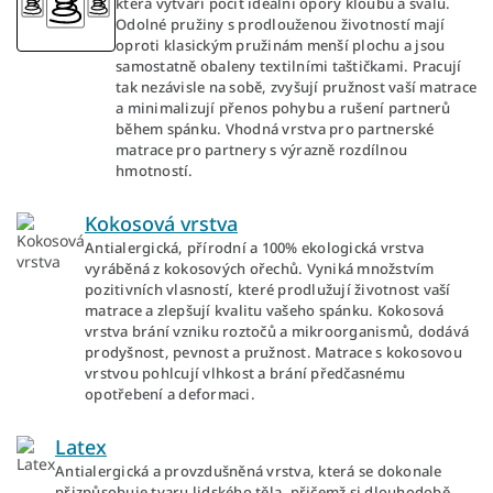
která vytváří pocit ideální opory kloubů a svalů.
Odolné pružiny s prodlouženou životností mají
oproti klasickým pružinám menší plochu a jsou
samostatně obaleny textilními taštičkami. Pracují
tak nezávisle na sobě, zvyšují pružnost vaší matrace
a minimalizují přenos pohybu a rušení partnerů
během spánku. Vhodná vrstva pro partnerské
matrace pro partnery s výrazně rozdílnou
hmotností.
Kokosová vrstva
Antialergická, přírodní a 100% ekologická vrstva
vyráběná z kokosových ořechů. Vyniká množstvím
pozitivních vlasností, které prodlužují životnost vaší
matrace a zlepšují kvalitu vašeho spánku. Kokosová
vrstva brání vzniku roztočů a mikroorganismů, dodává
prodyšnost, pevnost a pružnost. Matrace s kokosovou
vrstvou pohlcují vlhkost a brání předčasnému
opotřebení a deformaci.
Latex
Antialergická a provzdušněná vrstva, která se dokonale
přizpůsobuje tvaru lidského těla, přičemž si dlouhodobě