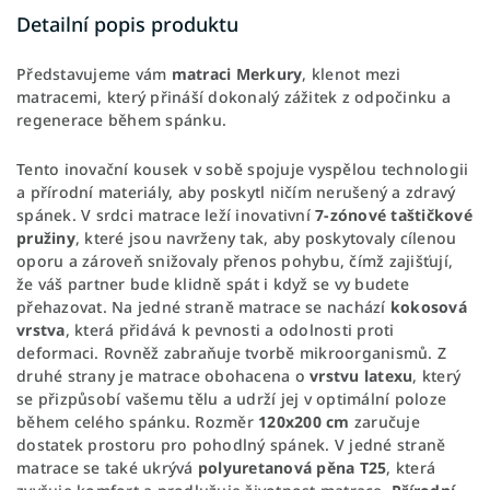
Detailní popis produktu
Představujeme vám
matraci Merkury
, klenot mezi
matracemi, který přináší dokonalý zážitek z odpočinku a
regenerace během spánku.
Tento inovační kousek v sobě spojuje vyspělou technologii
a přírodní materiály, aby poskytl ničím nerušený a zdravý
spánek. V srdci matrace leží inovativní
7-zónové taštičkové
pružiny
, které jsou navrženy tak, aby poskytovaly cílenou
oporu a zároveň snižovaly přenos pohybu, čímž zajišťují,
že váš partner bude klidně spát i když se vy budete
přehazovat. Na jedné straně matrace se nachází
kokosová
vrstva
, která přidává k pevnosti a odolnosti proti
deformaci. Rovněž zabraňuje tvorbě mikroorganismů. Z
druhé strany je matrace obohacena o
vrstvu latexu
, který
se přizpůsobí vašemu tělu a udrží jej v optimální poloze
během celého spánku. Rozměr
120x200 cm
zaručuje
dostatek prostoru pro pohodlný spánek. V jedné straně
matrace se také ukrývá
polyuretanová pěna T25
, která