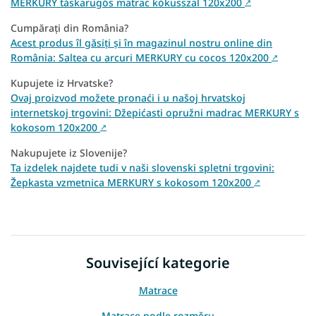
MERKURY táskarugós matrac kókusszal 120x200
↗
Cumpărați din România?
Acest produs îl găsiți și în magazinul nostru online din
România: Saltea cu arcuri MERKURY cu cocos 120x200
↗
Kupujete iz Hrvatske?
Ovaj proizvod možete pronaći i u našoj hrvatskoj
internetskoj trgovini: Džepićasti opružni madrac MERKURY s
kokosom 120x200
↗
Nakupujete iz Slovenije?
Ta izdelek najdete tudi v naši slovenski spletni trgovini:
Žepkasta vzmetnica MERKURY s kokosom 120x200
↗
Související kategorie
Matrace
Matrace podle rozměru