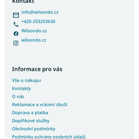
Kontakt
t
í
info
@
wilsondo.cz
+420-253253630
Wilsondo.cz
wilsondo.cz
Informace pro vás
Vše o nákupu
Kontakty
O nás
Reklamace a vrácení zboží
Doprava a platba
Doplňkové služby
Obchodní podmínky
Podmínky ochrany osobních údajů