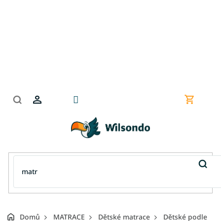
Přejít
na
obsah
Nákupní
košík
Domů
MATRACE
Dětské matrace
Dětské podle