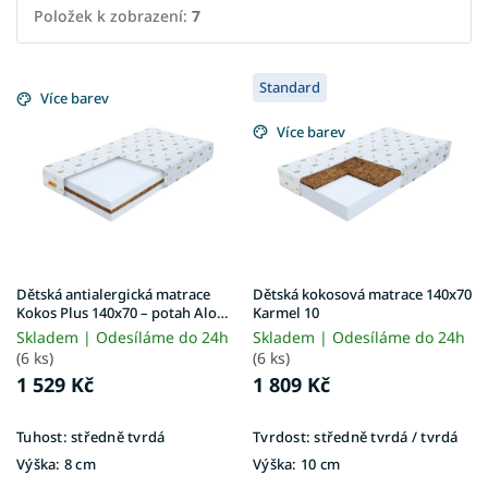
Položek k zobrazení:
7
V
Standard
ý
Více barev
p
Více barev
i
s
p
r
o
d
u
Dětská antialergická matrace
Dětská kokosová matrace 140x70
k
Kokos Plus 140x70 – potah Aloe
Karmel 10
Vera
t
Skladem | Odesíláme do 24h
Skladem | Odesíláme do 24h
ů
(6 ks)
(6 ks)
1 529 Kč
1 809 Kč
Tuhost:
středně tvrdá
Tvrdost:
středně tvrdá / tvrdá
Výška:
8 cm
Výška:
10 cm