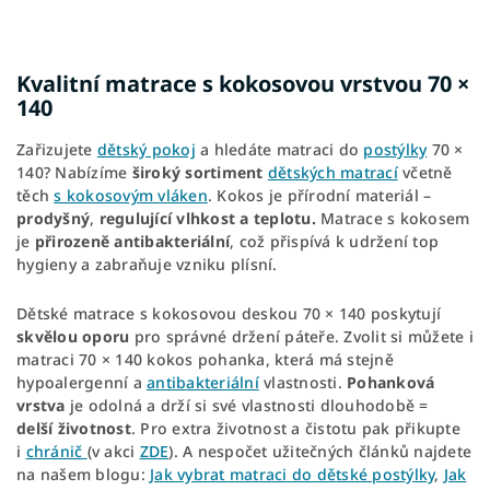
Kvalitní matrace s kokosovou vrstvou 70 ×
140
Zařizujete
dětský pokoj
a hledáte matraci do
postýlky
70 ×
140? Nabízíme
široký sortiment
dětských matrací
včetně
těch
s kokosovým vláken
. Kokos je přírodní materiál –
prodyšný
,
regulující vlhkost a teplotu.
Matrace s kokosem
je
přirozeně antibakteriální
, což přispívá k udržení top
hygieny a zabraňuje vzniku plísní.
Dětské matrace s kokosovou deskou 70 × 140 poskytují
skvělou oporu
pro správné držení páteře. Zvolit si můžete i
matraci 70 × 140 kokos pohanka, která má stejně
hypoalergenní a
antibakteriální
vlastnosti.
Pohanková
vrstva
je odolná a drží si své vlastnosti dlouhodobě =
delší životnost
. Pro extra životnost a čistotu pak přikupte
i
chránič
(v akci
ZDE
). A nespočet užitečných článků najdete
na našem blogu:
Jak vybrat matraci do dětské postýlky
,
Jak