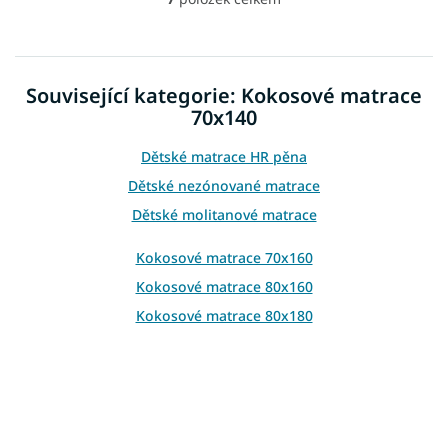
O
v
l
á
d
Související kategorie: Kokosové matrace
a
70x140
c
í
p
Dětské matrace HR pěna
r
Dětské nezónované matrace
v
k
Dětské molitanové matrace
y
v
Kokosové matrace 70x160
ý
Kokosové matrace 80x160
p
i
Kokosové matrace 80x180
s
u