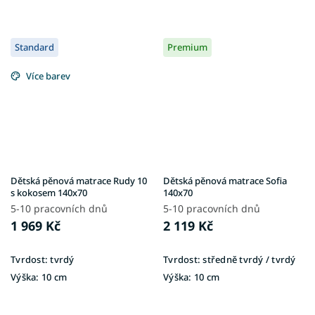
Standard
Premium
Více barev
Dětská pěnová matrace Rudy 10
Dětská pěnová matrace Sofia
s kokosem 140x70
140x70
5-10 pracovních dnů
5-10 pracovních dnů
1 969 Kč
2 119 Kč
Tvrdost:
tvrdý
Tvrdost:
středně tvrdý / tvrdý
Výška:
10 cm
Výška:
10 cm