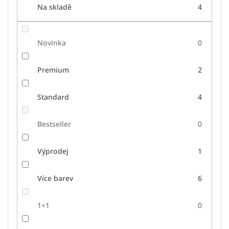
Na skladě
4
Novinka
0
Premium
2
Standard
4
Bestseller
0
Výprodej
1
Více barev
6
1+1
0