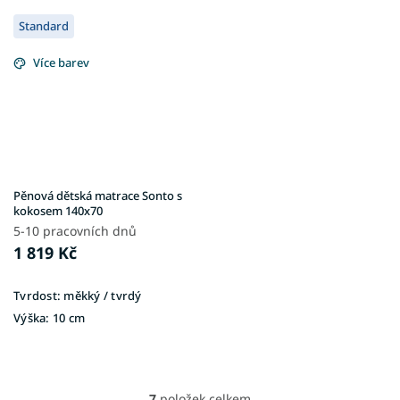
Standard
Více barev
Pěnová dětská matrace Sonto s
kokosem 140x70
5-10 pracovních dnů
1 819 Kč
Tvrdost:
měkký / tvrdý
Výška:
10 cm
7
položek celkem