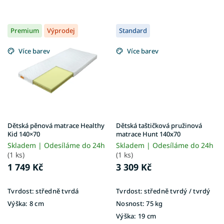
Premium
Výprodej
Standard
Více barev
Více barev
Dětská pěnová matrace Healthy
Dětská taštičková pružinová
Kid 140×70
matrace Hunt 140x70
Skladem | Odesíláme do 24h
Skladem | Odesíláme do 24h
(1 ks)
(1 ks)
1 749 Kč
3 309 Kč
Tvrdost:
středně tvrdá
Tvrdost:
středně tvrdý / tvrdý
Výška:
8 cm
Nosnost:
75 kg
Výška:
19 cm