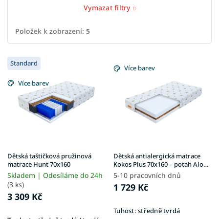
Vymazat filtry
Položek k zobrazení:
5
V
Standard
ý
Více barev
p
Více barev
i
s
p
r
o
d
u
Dětská taštičková pružinová
Dětská antialergická matrace
k
matrace Hunt 70x160
Kokos Plus 70x160 – potah Aloe
Vera
t
Skladem | Odesíláme do 24h
5-10 pracovních dnů
ů
(3 ks)
1 729 Kč
3 309 Kč
Tuhost:
středně tvrdá