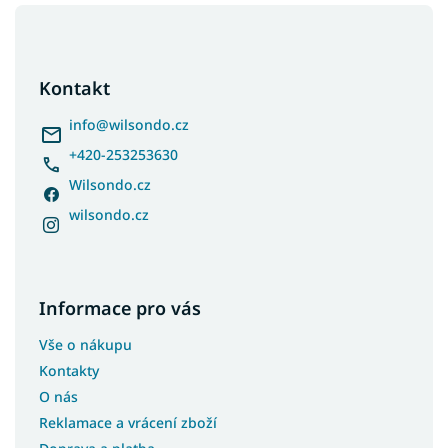
Z
á
p
a
Kontakt
t
í
info
@
wilsondo.cz
+420-253253630
Wilsondo.cz
wilsondo.cz
Informace pro vás
Vše o nákupu
Kontakty
O nás
Reklamace a vrácení zboží