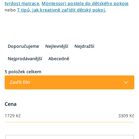
tvrdost matrace
,
Montessori postele do dětského pokoje
nebo
7 tipů, jak kreativně zařídit dětský pokoj.
Ř
a
Doporučujeme
Nejlevnější
Nejdražší
z
e
Nejprodávanější
Abecedně
n
í
5
položek celkem
p
Zavřít filtr
r
o
d
Cena
u
k
1729
Kč
3309
Kč
t
ů