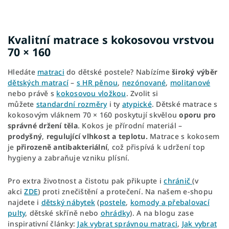
Kvalitní matrace s kokosovou vrstvou
70 × 160
Hledáte
matraci
do dětské postele? Nabízíme
široký výběr
dětských matrací
–
s HR pěnou
,
nezónované
,
molitanové
nebo právě s
kokosovou vložkou
. Zvolit si
můžete
standardní rozměry
i ty
atypické
. Dětské matrace s
kokosovým vláknem 70 × 160 poskytují skvělou
oporu pro
správné držení těla
. Kokos je přírodní materiál –
prodyšný
,
regulující vlhkost a teplotu.
Matrace s kokosem
je
přirozeně antibakteriální
, což přispívá k udržení top
hygieny a zabraňuje vzniku plísní.
Pro extra životnost a čistotu pak přikupte i
chránič
(v
akci
ZDE
) proti znečištění a protečení. Na našem e-shopu
najdete i
dětský nábytek
(
postele
,
komody a přebalovací
pulty
, dětské skříně nebo
ohrádky
). A na blogu zase
inspirativní články:
Jak vybrat správnou matraci
,
Jak vybrat