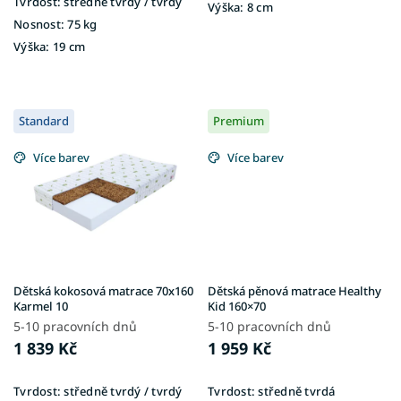
Tvrdost:
středně tvrdý / tvrdý
Výška:
8 cm
Nosnost:
75 kg
Výška:
19 cm
Standard
Premium
Více barev
Více barev
Dětská kokosová matrace 70x160
Dětská pěnová matrace Healthy
Karmel 10
Kid 160×70
5-10 pracovních dnů
5-10 pracovních dnů
1 839 Kč
1 959 Kč
Tvrdost:
středně tvrdý / tvrdý
Tvrdost:
středně tvrdá