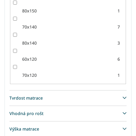
80x150
1
70x140
7
80x140
3
60x120
6
70x120
1
Tvrdost matrace
Vhodná pro rošt
Výška matrace