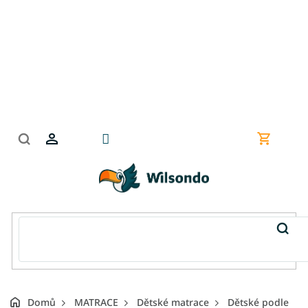
Přejít
na
obsah
Nákupní
košík
Domů
MATRACE
Dětské matrace
Dětské podle