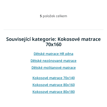
5
položek celkem
O
v
l
á
d
Související kategorie: Kokosové matrace
a
70x160
c
í
p
Dětské matrace HR pěna
r
Dětské nezónované matrace
v
k
Dětské molitanové matrace
y
v
Kokosové matrace 70x140
ý
Kokosové matrace 80x160
p
i
Kokosové matrace 80x180
s
u