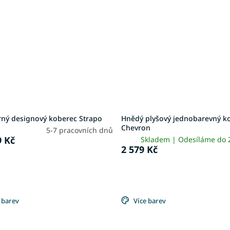
rný designový koberec Strapo
Hnědý plyšový jednobarevný k
Chevron
5-7 pracovních dnů
 Kč
Skladem | Odesíláme do
2 579 Kč
 barev
Více barev