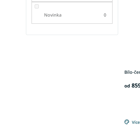
Novinka
0
Bílo-če
859
od
Více