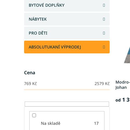
e
a
BYTOVÉ DOPLŇKY
V
n
n
ý
í
e
NÁBYTEK
p
p
l
i
r
s
PRO DĚTI
o
p
d
r
u
ABSOLUTUKANÍ VÝPRODEJ
o
k
d
t
u
ů
k
Cena
t
Modro-
769
Kč
2579
Kč
ů
Johan
1 3
od
Na skladě
17