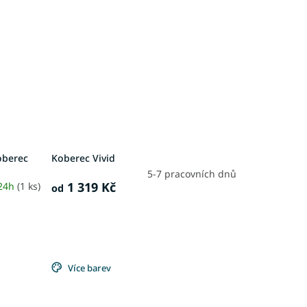
oberec
Koberec Vivid
5-7 pracovních dnů
1 319 Kč
 24h
(1 ks)
od
Více barev