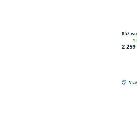
Růžovo
S
2 259
Více