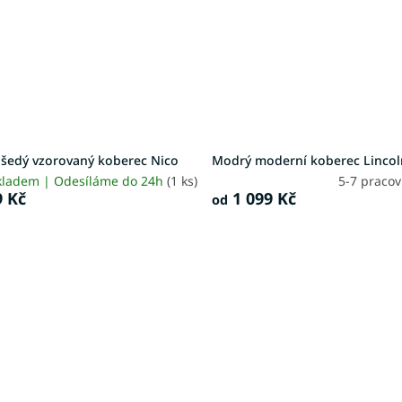
šedý vzorovaný koberec Nico
Modrý moderní koberec Linco
kladem | Odesíláme do 24h
(1 ks)
5-7 praco
 Kč
1 099 Kč
od