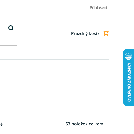
Doprava a platba
Doplňkové služby
Obchodní podmínky
Přihlášení
Prázdný košík
Nákupní
košík
53
položek celkem
ně