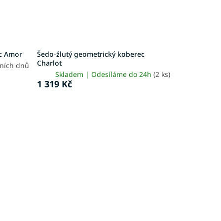
c Amor
Šedo-žlutý geometrický koberec
Charlot
vních dnů
Skladem | Odesíláme do 24h
(2 ks)
1 319 Kč