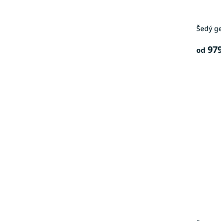
Šedý g
979
od