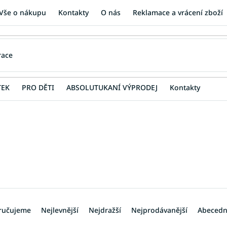
Vše o nákupu
Kontakty
O nás
Reklamace a vrácení zboží
TEK
PRO DĚTI
ABSOLUTUKANÍ VÝPRODEJ
Kontakty
ručujeme
Nejlevnější
Nejdražší
Nejprodávanější
Abeced