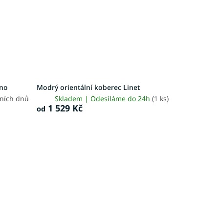
lno
Modrý orientální koberec Linet
vních dnů
Skladem | Odesíláme do 24h
(1 ks)
1 529 Kč
od