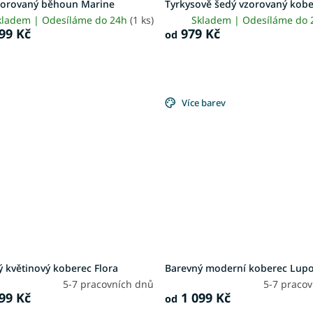
zorovaný běhoun Marine
Tyrkysově šedý vzorovaný kobe
kladem | Odesíláme do 24h
(1 ks)
Skladem | Odesíláme do
99 Kč
979 Kč
od
Více barev
 květinový koberec Flora
Barevný moderní koberec Lup
5-7 pracovních dnů
5-7 praco
99 Kč
1 099 Kč
od