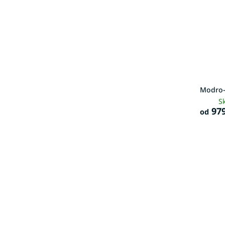
Modro-
S
979
od