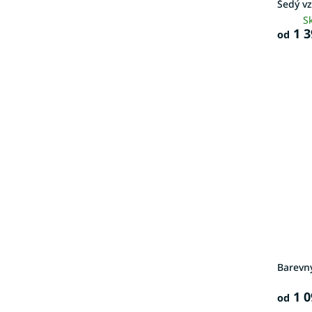
Šedý v
S
1 3
od
Barevný
1 0
od