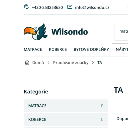
Přejít
+420-253253630
info@wilsondo.cz
na
obsah
MATRACE
KOBERCE
BYTOVÉ DOPLŇKY
NÁBY
Domů
Prodávané značky
TA
P
o
s
Přeskočit
TA
t
Kategorie
kategorie
r
a
MATRACE
n
Ř
n
a
Dopo
KOBERCE
í
z
p