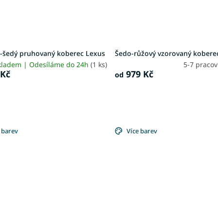
-šedý pruhovaný koberec Lexus
Šedo-růžový vzorovaný kobere
kladem | Odesíláme do 24h
(1 ks)
5-7 praco
 Kč
979 Kč
od
 barev
Více barev