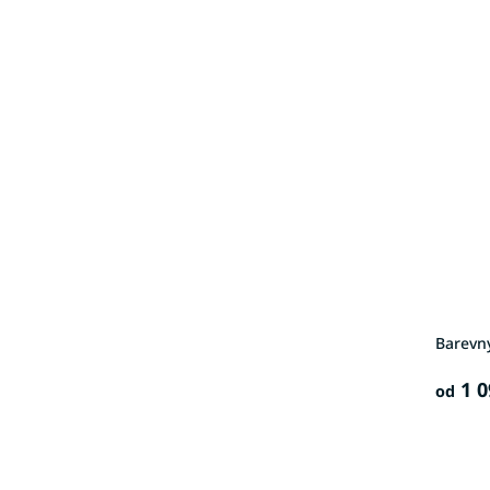
Barevn
1 0
od