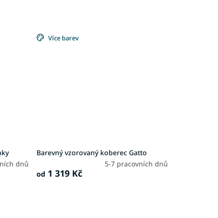
Více barev
nky
Barevný vzorovaný koberec Gatto
vních dnů
5-7 pracovních dnů
1 319 Kč
od