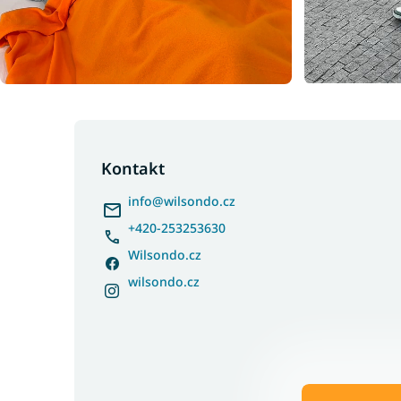
Z
á
p
Kontakt
a
info
@
wilsondo.cz
t
í
+420-253253630
Wilsondo.cz
wilsondo.cz