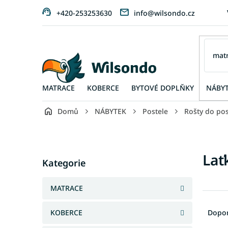
Přejít
+420-253253630
info@wilsondo.cz
na
obsah
MATRACE
KOBERCE
BYTOVÉ DOPLŇKY
NÁBY
Domů
NÁBYTEK
Postele
Rošty do pos
P
o
s
Přeskočit
Lať
t
Kategorie
kategorie
r
a
MATRACE
n
Ř
n
a
KOBERCE
Dopo
í
z
p