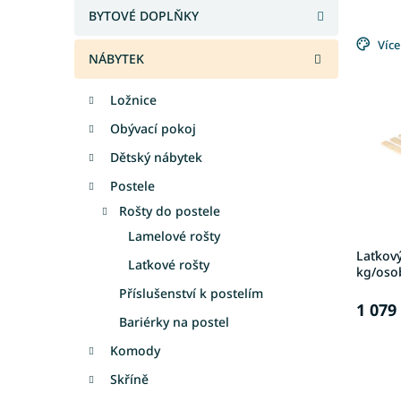
e
a
BYTOVÉ DOPLŇKY
V
n
n
ý
Více
í
e
NÁBYTEK
p
p
l
i
r
Ložnice
s
o
p
d
Obývací pokoj
r
u
Dětský nábytek
o
k
d
t
Postele
u
ů
Rošty do postele
k
Lamelové rošty
t
Laťkový
ů
Laťkové rošty
kg/oso
Příslušenství k postelím
1 079
Bariérky na postel
Komody
Skříně