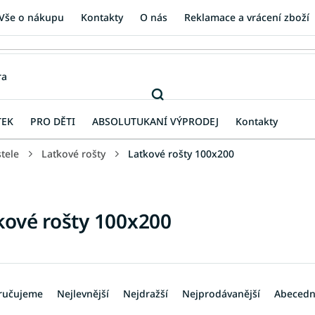
Vše o nákupu
Kontakty
O nás
Reklamace a vrácení zboží
TEK
PRO DĚTI
ABSOLUTUKANÍ VÝPRODEJ
Kontakty
tele
Laťkové rošty
Laťkové rošty 100x200
kové rošty 100x200
ručujeme
Nejlevnější
Nejdražší
Nejprodávanější
Abeced