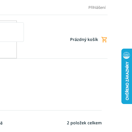
Doprava a platba
Doplňkové služby
Obchodní podmínky
Přihlášení
Prázdný košík
Nákupní
košík
2
položek celkem
ně