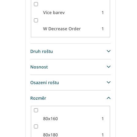
Více barev
1
W Decrease Order
1
Druh roštu
Nosnost
Osazení roštu
Rozměr
80x160
1
80x180
1