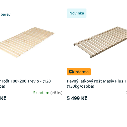
Novinka
 barev
zdarma
 rošt 100×200 Trevio - (120
Pevný laťkový rošt Masív Plus 
ba)
(130kg/osoba)
Skladem
(>6 ks)
 Kč
5 499 Kč
O