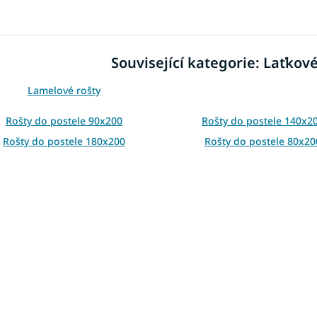
v
l
á
d
Související kategorie: Laťkov
a
c
í
Lamelové rošty
p
r
Rošty do postele 90x200
Rošty do postele 140x2
v
Rošty do postele 180x200
Rošty do postele 80x20
k
y
v
ý
p
i
s
u