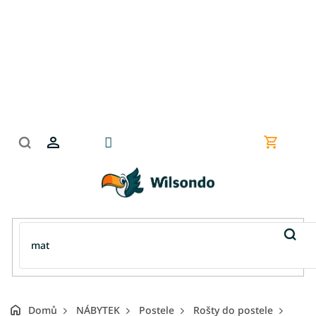
Přejít
na
obsah
Nákupní
košík
Domů
NÁBYTEK
Postele
Rošty do postele