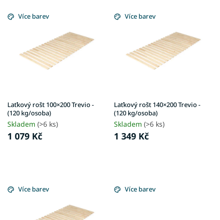
V
d
ý
Více barev
Více barev
u
p
k
i
t
s
ů
p
r
o
d
u
Laťkový rošt 100×200 Trevio -
Laťkový rošt 140×200 Trevio -
k
(120 kg/osoba)
(120 kg/osoba)
t
Skladem
(>6 ks)
Skladem
(>6 ks)
ů
1 079 Kč
1 349 Kč
Více barev
Více barev