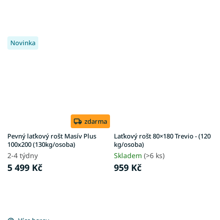
Novinka
zdarma
Pevný laťkový rošt Masív Plus
Laťkový rošt 80×180 Trevio - (120
100x200 (130kg/osoba)
kg/osoba)
2-4 týdny
Skladem
(>6 ks)
5 499 Kč
959 Kč