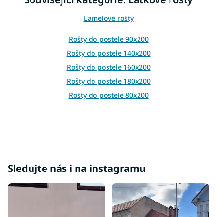
a
c
Lamelové rošty
í
p
r
Rošty do postele 90x200
v
Rošty do postele 140x200
k
y
Rošty do postele 160x200
v
Rošty do postele 180x200
ý
p
Rošty do postele 80x200
i
s
u
Sledujte nás i na instagramu