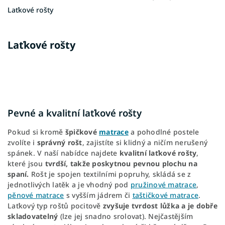
Laťkové rošty
Laťkové rošty
Pevné a kvalitní laťkové rošty
Pokud si kromě
špičkové
matrace
a pohodlné postele
zvolíte i
správný rošt
, zajistíte si klidný a ničím nerušený
spánek. V naší nabídce najdete
kvalitní laťkové rošty
,
které jsou
tvrdší, takže poskytnou pevnou plochu na
spaní.
Rošt je spojen textilními popruhy, skládá se z
jednotlivých latěk a je vhodný pod
pružinové matrace
,
pěnové matrace
s vyšším jádrem či
taštičkové matrace
.
Laťkový typ roštů pocitově
zvyšuje tvrdost lůžka a je dobře
skladovatelný
(lze jej snadno srolovat). Nejčastějším