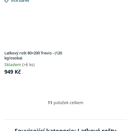
Více barev
Laťkový rošt 80×200 Trevio - (120
kg/osoba)
Skladem
(>6 ks)
949 Kč
11
položek celkem
O
v
l
á
d
Související kategorie: Laťkové rošty