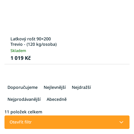
Laťkový rošt 90×200
Trevio - (120 kg/osoba)
Skladem
1 019 Kč
Ř
a
Doporučujeme
Nejlevnější
Nejdražší
z
e
Nejprodávanější
Abecedně
n
í
11
položek celkem
p
Otevřít filtr
r
o