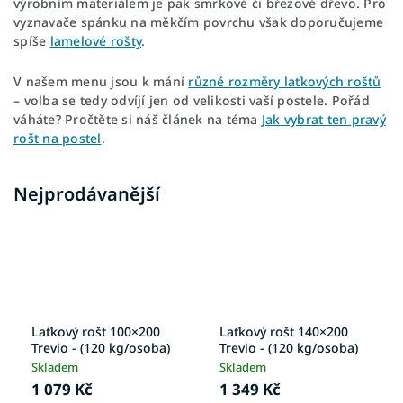
výrobním materiálem je pak smrkové či březové dřevo. Pro
vyznavače spánku na měkčím povrchu však doporučujeme
spíše
lamelové rošty
.
V našem menu jsou k mání
různé rozměry laťkových roštů
– volba se tedy odvíjí jen od velikosti vaší postele. Pořád
váháte? Pročtěte si náš článek na téma
Jak vybrat ten pravý
rošt na postel
.
Nejprodávanější
Laťkový rošt 100×200
Laťkový rošt 140×200
Trevio - (120 kg/osoba)
Trevio - (120 kg/osoba)
Skladem
Skladem
1 079 Kč
1 349 Kč