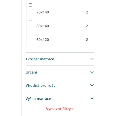
70x140
2
80x140
2
60x120
2
Tvrdost matrace
Určení
Vhodná pro rošt
Výška matrace
Vymazat filtry