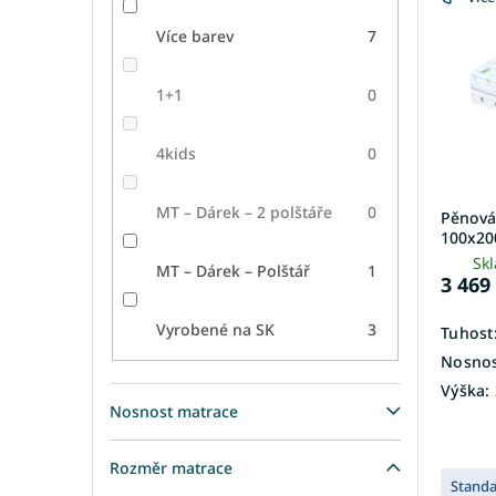
i
r
s
o
Více barev
7
p
d
r
u
1+1
0
o
k
d
t
u
ů
4kids
0
k
t
MT – Dárek – 2 polštáře
0
Pěnová
ů
100x20
Sk
MT – Dárek – Polštář
1
3 469
Vyrobené na SK
3
Tuhost
Nosnos
Výška:
Nosnost matrace
Rozměr matrace
Stand