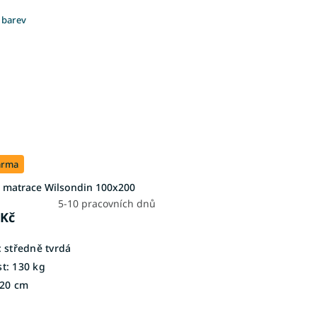
 barev
arma
 matrace Wilsondin 100x200
5-10 pracovních dnů
 Kč
:
středně tvrdá
t:
130 kg
20 cm