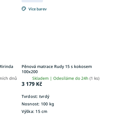
Více barev
Mirinda
Pěnová matrace Rudy 15 s kokosem
100x200
vních dnů
Skladem | Odesíláme do 24h
(1 ks)
3 179 Kč
Tvrdost:
tvrdý
Nosnost:
100 kg
Výška:
15 cm