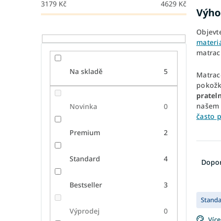
3179
Kč
4629
Kč
Výho
Objevt
materi
matrac
Na skladě
5
Matrac
pokožk
pratel
naše
Novinka
0
často p
Premium
2
Ř
a
Standard
4
Dopo
z
e
Bestseller
3
V
n
Stand
ý
í
Výprodej
0
p
p
Více