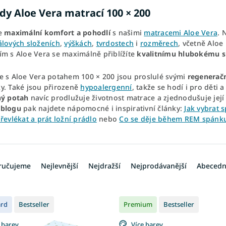
dy Aloe Vera matrací 100 × 200
e
maximální komfort a pohodlí
s našimi
matracemi Aloe Vera
. 
álových složeních
,
výškách
,
tvrdostech
i
rozměrech
, včetně Aloe
ím s Aloe Vera se maximálně přiblížíte
kvalitnímu hlubokému s
e s Aloe Vera potahem 100 × 200 jsou proslulé svými
regeneračn
y. Také jsou přirozeně
hypoalergenní
, takže se hodí
i pro děti 
ný potah
navíc prodlužuje životnost matrace a zjednodušuje jej
m
blogu
pak najdete nápomocné i inspirativní články:
Jak vybrat 
řevlékat a prát ložní prádlo
nebo
Co se děje během REM spánku
ručujeme
Nejlevnější
Nejdražší
Nejprodávanější
Abeced
ard
Bestseller
Premium
Bestseller
 barev
Více barev