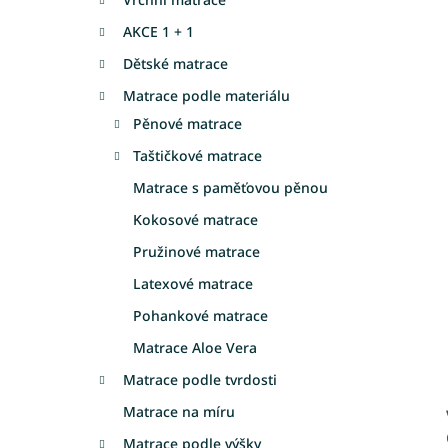
a
AKCE 1 + 1
n
e
Dětské matrace
l
Matrace podle materiálu
Pěnové matrace
Taštičkové matrace
Matrace s paměťovou pěnou
Kokosové matrace
Pružinové matrace
Latexové matrace
Pohankové matrace
Matrace Aloe Vera
Matrace podle tvrdosti
Matrace na míru
Matrace podle výšky