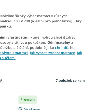
Nabízíme široký výběr matrací v různých
 matrací 100 × 200 (ideální pro jednolůžko). Díky
pánku.
ími vlastnostmi,
které mohou zlepšit zdraví
a osoby s citlivou pokožkou.
Odnímatelný a
í údržbu a čištění, podobně jako
chránič
. Na
správnou matraci
,
Jak vybrat tvrdost matrace
,
Jak
 s tělem.
7
položek celkem
ně
Premium
Více barev