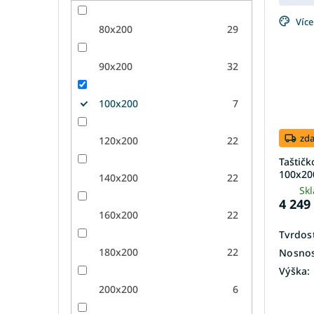
Více
80x200
29
90x200
32
100x200
7
zd
120x200
22
Taštič
100x20
140x200
22
Sk
4 249
160x200
22
Tvrdost
180x200
22
Nosnos
Výška:
200x200
6