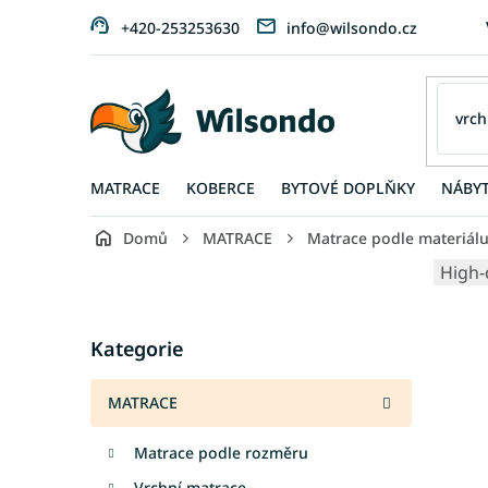
Přejít
+420-253253630
info@wilsondo.cz
na
obsah
MATRACE
KOBERCE
BYTOVÉ DOPLŇKY
NÁBY
Domů
MATRACE
Matrace podle materiál
P
High-
o
s
Přeskočit
t
Kategorie
kategorie
r
a
MATRACE
n
n
Matrace podle rozměru
í
p
Vrchní matrace