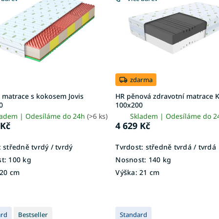
zdarma
 matrace s kokosem Jovis
HR pěnová zdravotní matrace K
0
100x200
ladem | Odesíláme do 24h
(>6 ks)
Skladem | Odesíláme do 
 Kč
4 629 Kč
:
středně tvrdý / tvrdý
Tvrdost:
středně tvrdá / tvrdá
t:
100 kg
Nosnost:
140 kg
20 cm
Výška:
21 cm
ard
Bestseller
Standard