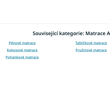
O
v
l
á
d
Související kategorie: Matrace 
a
c
í
Pěnové matrace
Taštičkové matrace
p
Kokosové matrace
Pružinové matrace
r
v
Pohankové matrace
k
y
v
ý
p
i
s
u