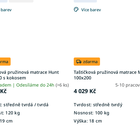
 barev
Více barev
arma
zdarma
ková pružinová matrace Hunt
Taštičková pružinová matrace 
0 s kokosem
100x200
ladem | Odesíláme do 24h
(>6 ks)
5-10 praco
 Kč
4 029 Kč
:
středně tvrdá / tvrdá
Tvrdost:
středně tvrdý
t:
120 kg
Nosnost:
100 kg
19 cm
Výška:
18 cm