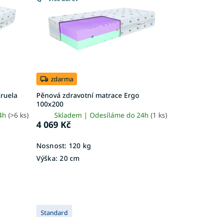
zdarma
ruela
Pěnová zdravotní matrace Ergo
100x200
24h
(>6 ks)
Skladem | Odesíláme do 24h
(1 ks)
4 069 Kč
Nosnost:
120 kg
Výška:
20 cm
Standard