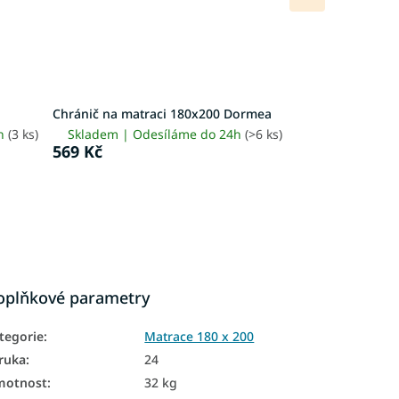
produkt
Chránič na matraci 180x200 Dormea
4h
(3 ks)
Skladem | Odesíláme do 24h
(>6 ks)
569 Kč
oplňkové parametry
tegorie
:
Matrace 180 x 200
ruka
:
24
motnost
:
32 kg