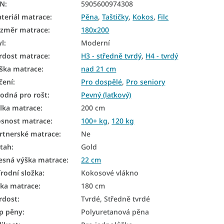
AN
:
5905600974308
teriál matrace
:
Pěna
,
Taštičky
,
Kokos
,
Filc
změr matrace
:
180x200
yl
:
Moderní
rdost matrace
:
H3 - středně tvrdý
,
H4 - tvrdý
ška matrace
:
nad 21 cm
čení
:
Pro dospělé
,
Pro seniory
odná pro rošt
:
Pevný (laťkový)
lka matrace
:
200 cm
snost matrace
:
100+ kg
,
120 kg
rtnerské matrace
:
Ne
tah
:
Gold
esná výška matrace
:
22 cm
írodní složka
:
Kokosové vlákno
řka matrace
:
180 cm
rdost
:
Tvrdé, Středně tvrdé
p pěny
:
Polyuretanová pěna