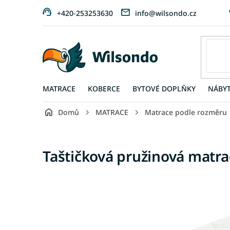
Přejít
+420-253253630
info@wilsondo.cz
na
obsah
MATRACE
KOBERCE
BYTOVÉ DOPLŇKY
NÁBY
Domů
MATRACE
Matrace podle rozměru
Taštičková pružinová matra