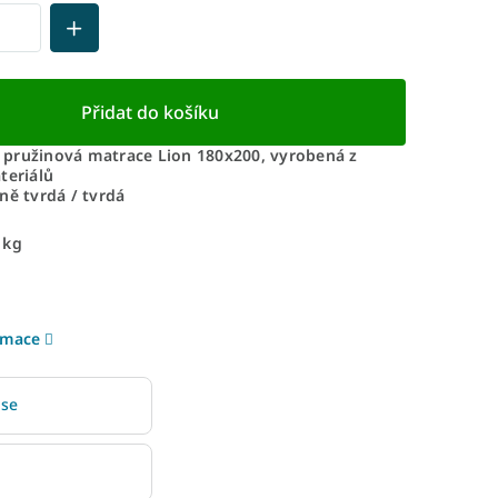
Přidat do košíku
pružinová matrace Lion 180x200, vyrobená z
teriálů
ně tvrdá / tvrdá
 kg
rmace
 se