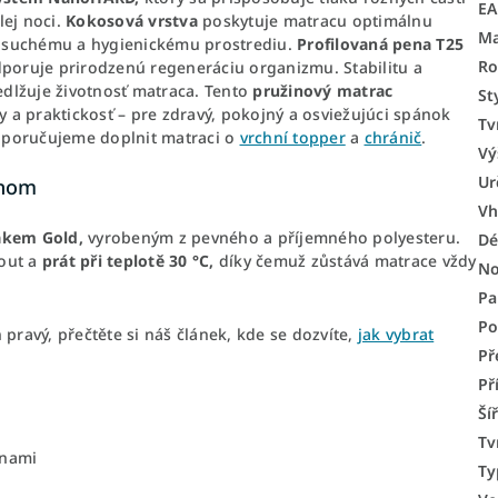
E
lej noci.
Kokosová
vrstva
poskytuje matracu optimálnu
Ma
 k suchému a hygienickému prostrediu.
Profilovaná pena T25
Ro
dporuje prirodzenú regeneráciu organizmu. Stabilitu a
redlžuje životnosť matraca. Tento
pružinový
matrac
St
a praktickosť – pre zdravý, pokojný a osviežujúci spánok
Tv
 doporučujeme doplnit matraci o
vrchní topper
a
chránič
.
Vý
Ur
dnom
Vh
akem Gold,
vyrobeným z pevného a příjemného polyesteru.
Dé
nout a
prát při teplotě 30 °C,
díky čemuž zůstává matrace vždy
No
Pa
Po
n pravý, přečtěte si náš článek, kde se dozvíte,
jak vybrat
Př
Př
Ší
Tv
inami
Ty