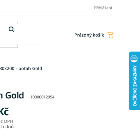
Doprava a platba
Doplňkové služby
Obchodní podmínky
Přihlášení
Prázdný košík
Nákupní
košík
80x200 - potah Gold
h Gold
10000012954
Kč
ez DPH
Měrná
ích dnů
cena: