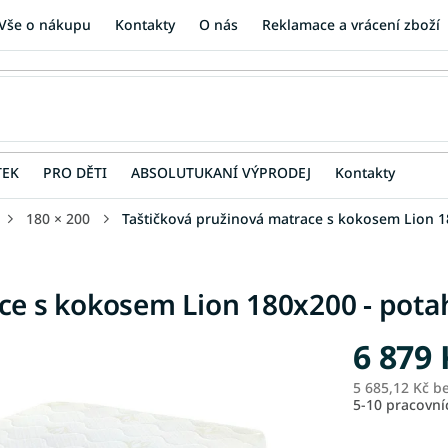
Vše o nákupu
Kontakty
O nás
Reklamace a vrácení zboží
TEK
PRO DĚTI
ABSOLUTUKANÍ VÝPRODEJ
Kontakty
180 × 200
Taštičková pružinová matrace s kokosem Lion 1
ce s kokosem Lion 180x200 - pota
6 879 
5 685,12 Kč b
5-10 pracovn