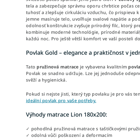
tela a zabezpečuje správnu oporu chrbtice počas ce
tuhosť a zlepšuje cirkuláciu vzduchu, čo prispieva
jemne masíruje telo, uvoľňuje svalové napätie a po
odolnosť konštrukcie zvyšuje prírodný filc, ktorý p
kombinuje moderné technológie, prírodné materiály 
každú noc. Pro ještě větší komfort ve vaší posteli
Povlak Gold – elegance a praktičnost v je
Tato
pružinová
matrace
je vybavena kvalitním
povl
Povlak se snadno udržuje. Lze jej jednoduše odep
svěží a hygienická.
Pokud si nejste jisti, který typ povlaku je pro vás te
ideální povlak pro vaše potřeby.
Výhody matrace Lion 180x200:
✓ pohodlná pružinová matrace s taštičkovými pruž
✓ odolná vůči poškození a deformacím