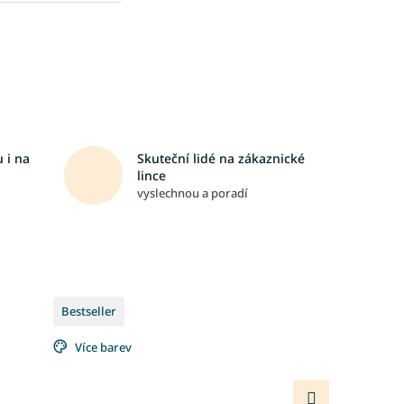
 i na
Skuteční lidé na zákaznické
lince
vyslechnou a poradí
Bestseller
Více barev
Další