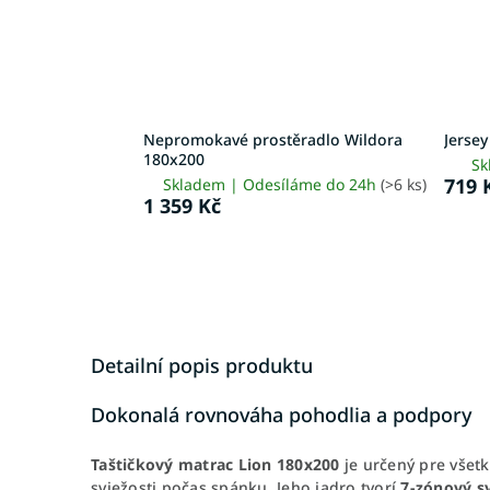
Nepromokavé prostěradlo Wildora
Jerse
180x200
Sk
719 
Skladem | Odesíláme do 24h
(>6 ks)
1 359 Kč
Detailní popis produktu
Dokonalá rovnováha pohodlia a podpory
Taštičkový matrac Lion 180x200
je určený pre všetk
sviežosti počas spánku. Jeho jadro tvorí
7-zónový s