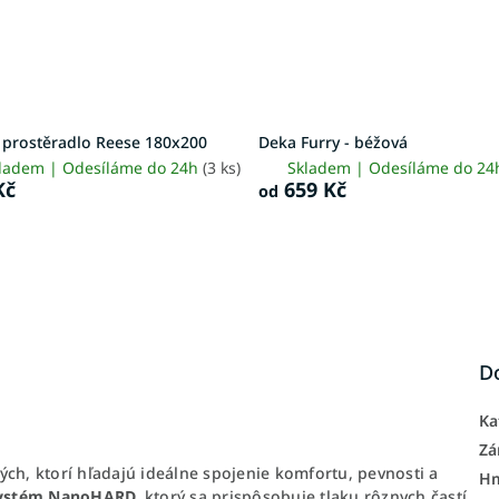
y prostěradlo Reese 180x200
Deka Furry - béžová
ladem | Odesíláme do 24h
(3 ks)
Skladem | Odesíláme do 2
Kč
659 Kč
od
D
Ka
Zá
ých, ktorí hľadajú ideálne spojenie komfortu, pevnosti a
H
ystém NanoHARD,
ktorý sa prispôsobuje tlaku rôznych častí