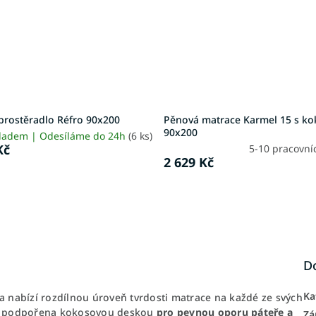
prostěradlo Réfro 90x200
Pěnová matrace Karmel 15 s k
90x200
ladem | Odesíláme do 24h
(6 ks)
Kč
5-10 pracovní
2 629 Kč
D
Ka
 nabízí rozdílnou úroveň tvrdosti matrace na každé ze svých
podpořena kokosovou deskou
pro pevnou oporu páteře a
Zá