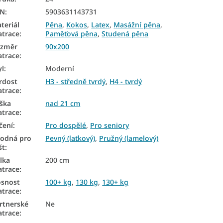
AN
:
5903631143731
teriál
Pěna
,
Kokos
,
Latex
,
Masážní pěna
,
trace
:
Paměťová pěna
,
Studená pěna
ozměr
90x200
trace
:
yl
:
Moderní
rdost
H3 - středně tvrdý
,
H4 - tvrdý
trace
:
ška
nad 21 cm
trace
:
čení
:
Pro dospělé
,
Pro seniory
odná pro
Pevný (laťkový)
,
Pružný (lamelový)
št
:
lka
200 cm
trace
:
snost
100+ kg
,
130 kg
,
130+ kg
trace
:
rtnerské
Ne
trace
: