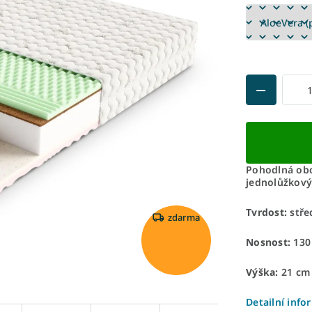
Pohodlná ob
jednolůžkový
Tvrdost:
stře
zdarma
Nosnost:
130
Výška:
21 cm
Detailní info