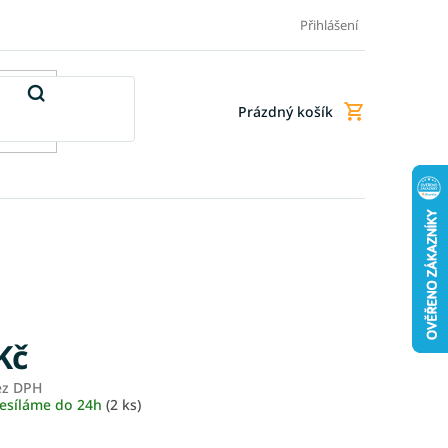
Doprava a platba
Doplňkové služby
Obchodní podmínky
Přihlášení
Prázdný košík
Nákupní
košík
Kč
ez DPH
Měrná
esíláme do 24h
(2 ks)
cena: