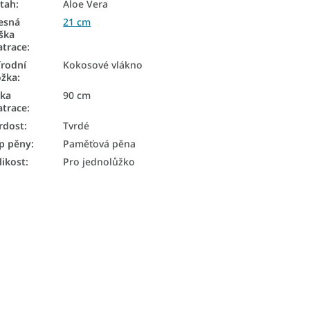
tah
:
Aloe Vera
esná
21 cm
ška
trace
:
írodní
Kokosové vlákno
ožka
:
řka
90 cm
trace
:
rdost
:
Tvrdé
p pěny
:
Paměťová pěna
likost
:
Pro jednolůžko