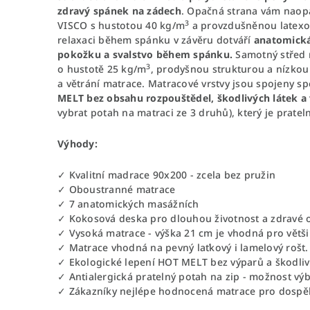
zdravý spánek na zádech
. Opačná strana vám naop
3
VISCO s hustotou 40 kg/m
a provzdušněnou latex
relaxaci během spánku v závěru dotváří
anatomická
pokožku a
svalstvo během spánku.
Samotný střed m
3
o hustotě 25 kg/m
, prodyšnou strukturou a nízkou
a větrání matrace. Matracové vrstvy jsou spojeny s
MELT bez obsahu rozpouštědel, škodlivých látek a
vybrat
potah na matraci
ze 3 druhů), který je pratel
Výhody:
✓ Kvalitní madrace 90x200 - zcela bez pružin
✓ Oboustranné matrace
✓ 7 anatomických masážních
✓ Kokosová deska pro dlouhou životnost a zdravé 
✓ Vysoká matrace - výška 21 cm je vhodná pro větš
✓ Matrace vhodná na pevný laťkový i lamelový rošt.
✓ Ekologické lepení HOT MELT bez výparů a škodliv
✓ Antialergická pratelný potah na zip - možnost vý
✓ Zákazníky nejlépe hodnocená matrace pro dospěl