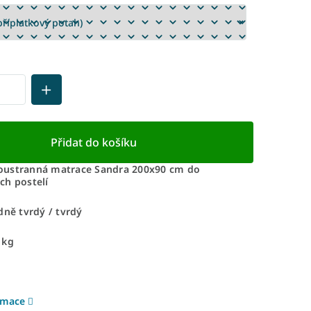
Přidat do košíku
oustranná matrace Sandra 200x90 cm do
ch postelí
dně tvrdý / tvrdý
 kg
rmace