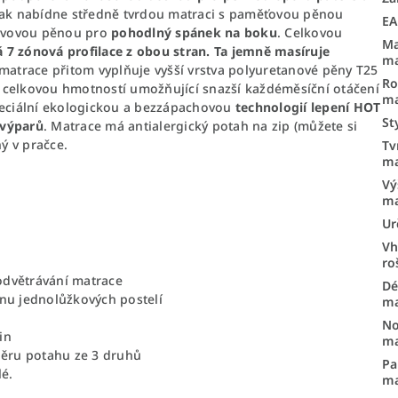
ak nabídne středně tvrdou matraci s paměťovou pěnou
E
ovovou pěnou pro
pohodlný spánek na boku
. Celkovou
Ma
 7 zónová profilace z obou stran. Ta jemně masíruje
ma
atrace přitom vyplňuje vyšší vrstva polyuretanové pěny T25
R
 celkovou hmotností umožňující snazší každéměsíční otáčení
ma
peciální ekologickou a bezzápachovou
technologií lepení HOT
St
 výparů
. Matrace má antialergický potah na zip (můžete si
ný v pračce.
Tv
ma
Vý
ma
Ur
Vh
ro
odvětrávání matrace
Dé
inu jednolůžkových postelí
ma
No
in
ma
běru potahu ze 3 druhů
Pa
é.
ma