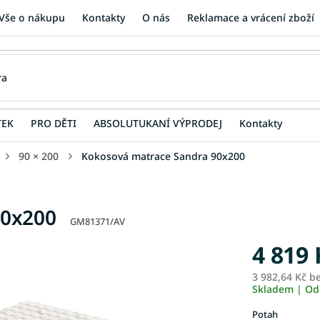
Vše o nákupu
Kontakty
O nás
Reklamace a vrácení zboží
TEK
PRO DĚTI
ABSOLUTUKANÍ VÝPRODEJ
Kontakty
90 × 200
Kokosová matrace Sandra 90x200
90x200
GM81371/AV
4 819 
3 982,64 Kč b
Skladem | Od
Potah