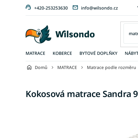
Přejít
+420-253253630
info@wilsondo.cz
na
obsah
MATRACE
KOBERCE
BYTOVÉ DOPLŇKY
NÁBY
Domů
MATRACE
Matrace podle rozměru
Kokosová matrace Sandra 