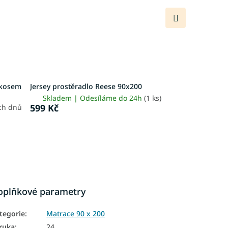
Další
produkt
okosem
Jersey prostěradlo Reese 90x200
Skladem | Odesíláme do 24h
(1 ks)
599 Kč
ch dnů
oplňkové parametry
tegorie
:
Matrace 90 x 200
ruka
:
24