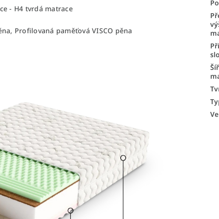
Po
ce - H4 tvrdá matrace
Př
vý
pěna, Profilovaná paměťová VISCO pěna
ma
Př
sl
Ší
ma
Tv
Ty
Ve