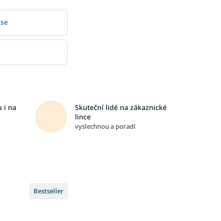
 se
 i na
Skuteční lidé na zákaznické
lince
vyslechnou a poradí
Bestseller