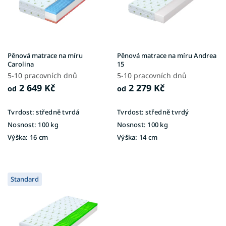
ů
p
r
o
d
u
Pěnová matrace na míru
Pěnová matrace na míru Andrea
k
Carolina
15
t
5-10 pracovních dnů
5-10 pracovních dnů
ů
2 649 Kč
2 279 Kč
od
od
Tvrdost:
středně tvrdá
Tvrdost:
středně tvrdý
Nosnost:
100 kg
Nosnost:
100 kg
Výška:
16 cm
Výška:
14 cm
Standard