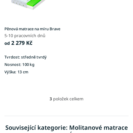
Pěnová matrace na míru Brave
5-10 pracovních dnů
2 279 Kč
od
Tvrdost:
středně tvrdý
Nosnost:
100 kg
Výška:
13 cm
3
položek celkem
O
v
l
á
d
Související kategorie: Molitanové matrace
a