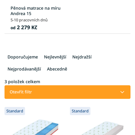
Pěnová matrace na míru
Andrea 15
5-10 pracovních dnů
2 279 Kč
od
Ř
a
Doporučujeme
Nejlevnější
Nejdražší
z
e
Nejprodávanější
Abecedně
n
í
3
položek celkem
p
Otevřít filtr
r
o
V
d
Standard
Standard
ý
u
p
k
i
t
s