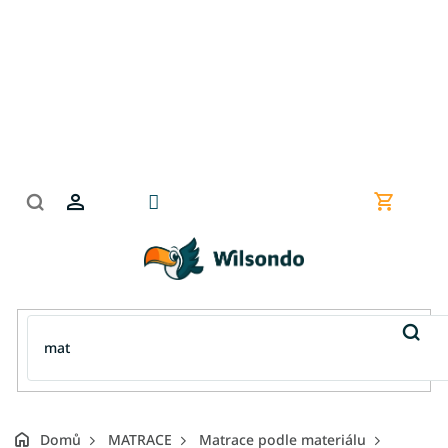
Přejít
na
obsah
Nákupní
košík
Domů
MATRACE
Matrace podle materiálu