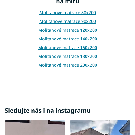
na míru
c
í
p
Molitanové matrace 80x200
r
Molitanové matrace 90x200
v
k
Molitanové matrace 120x200
y
Molitanové matrace 140x200
v
ý
Molitanové matrace 160x200
p
Molitanové matrace 180x200
i
s
Molitanové matrace 200x200
u
Sledujte nás i na instagramu