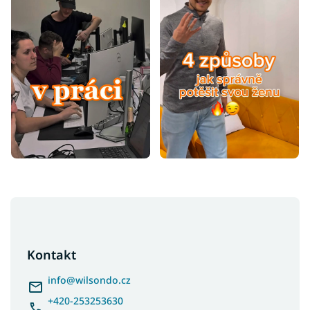
Z
á
p
a
Kontakt
t
í
info
@
wilsondo.cz
+420-253253630