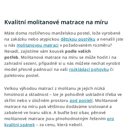
Kvalitní molitanové matrace na míru
Máte doma rozšířenou manželskou postel, lože vyrobené
na zakázku nebo atypickou
dětskou postýlku
a nenašli jste
u nás
molitanovou matraci
v požadovaném rozměru?
Nevadí, zajistíme vám kousek
podle vašich
potřeb.
Molitanová matrace na míru se může hodit i na
zahradní sezení, případně si u nás můžete nechat vyrobit
model přesně padnoucí na vaši
rozkládací pohovku
či
paletovou postel.
Velkou výhodou matrací z molitanu je jejich nízká
hmotnost a skladnost – lze je pohodlně uskladnit třeba ve
skříni nebo v úložném prostoru
pod postelí
. Molitanové
matrace na míru pak většinou dodáváme srolované a
zabalené ve tvaru válce. A buďte bez obav, pěnové
molitanové matrace jsou plnohodnotným řešením
pro
kvalitní spánek
– za cenu, která nebolí.