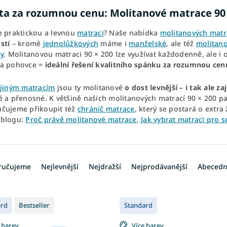
ita za rozumnou cenu: Molitanové matrace 90 
e praktickou a levnou
matraci
? Naše nabídka
molitanových matr
stí
– kromě
jednolůžkových
máme i
manželské
, ale též
molitano
y
. Molitanovou matraci 90 × 200 lze využívat každodenně, ale i
a pohovce =
ideální řešení kvalitního spánku za rozumnou cen
jiným matracím
jsou ty molitanové
o dost levnější – i tak ale 
é a přenosné. K většině našich molitanových matrací 90 × 200 pa
čujeme přikoupit též
chránič matrace
, který se postará o extra 
 blogu:
Proč právě molitanové matrace
,
Jak vybrat matraci pro s
ručujeme
Nejlevnější
Nejdražší
Nejprodávanější
Abeced
ard
Bestseller
Standard
 barev
Více barev