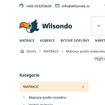
Přejít
+420-253253630
info@wilsondo.cz
na
obsah
MATRACE
KOBERCE
BYTOVÉ DOPLŇKY
NÁBY
Domů
MATRACE
Matrace podle materiál
P
High-
o
s
Přeskočit
t
Kategorie
kategorie
r
a
MATRACE
n
n
Matrace podle rozměru
í
p
Vrchní matrace