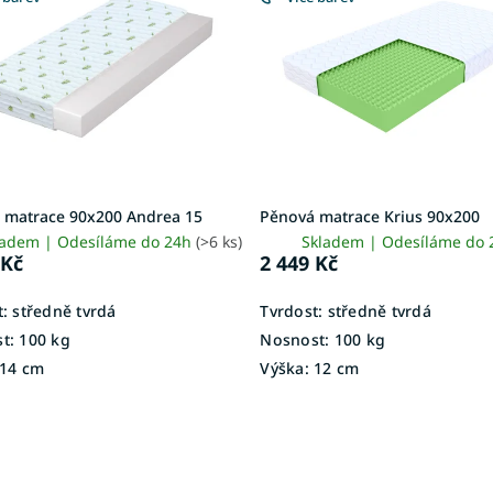
 matrace 90x200 Andrea 15
Pěnová matrace Krius 90x200
ladem | Odesíláme do 24h
(>6 ks)
Skladem | Odesíláme do
 Kč
2 449 Kč
:
středně tvrdá
Tvrdost:
středně tvrdá
t:
100 kg
Nosnost:
100 kg
14 cm
Výška:
12 cm
O
v