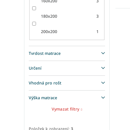
160x200
3
180x200
3
200x200
1
Tvrdost matrace
Určení
Vhodná pro rošt
Výška matrace
Vymazat filtry
Položek k zobrazení:
3