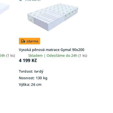
zdarma
Vysoká pěnová matrace Gymal 90x200
 24h
(1 ks)
Skladem | Odesíláme do 24h
(1 ks)
4 199 Kč
Tvrdost:
tvrdý
Nosnost:
130 kg
Výška:
26 cm