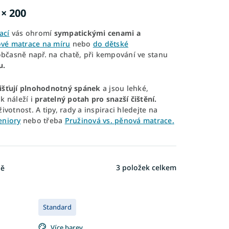
× 200
ací
vás ohromí
sympatickými cenami a
vé matrace na míru
nebo
do dětské
 občasně např. na chatě, při kempování ve stanu
u.
zajišťují plnohodnotný spánek
a jsou lehké,
k náleží i
pratelný potah pro snazší čištění.
životnost. A tipy, rady a inspiraci hledejte na
eniory
nebo třeba
Pružinová vs. pěnová matrace
.
3
položek celkem
ně
Standard
Více barev