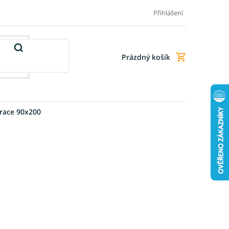
Doprava a platba
Doplňkové služby
Obchodní podmínky
Přihlášení
Prázdný košík
Nákupní
košík
race 90x200