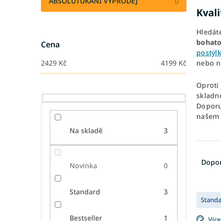
ABSOLUTUKANÍ VÝPRODEJ
Kval
Hledát
bohato
Cena
postýlk
nebo n
2429
Kč
4199
Kč
Oproti
skladn
Doporu
našem
Na skladě
3
Ř
a
Dopo
Novinka
0
z
e
V
n
Standard
3
Stand
ý
í
p
p
Bestseller
1
Více