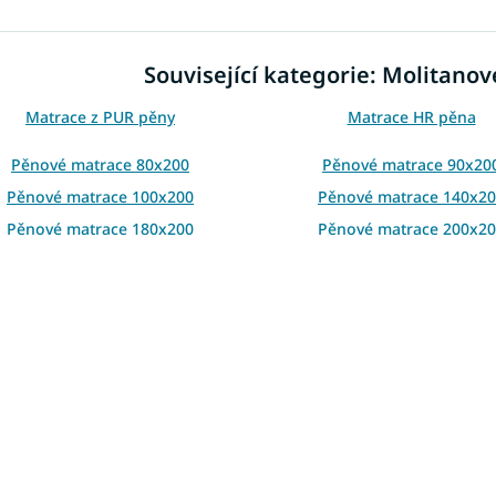
l
á
d
Související kategorie: Molitano
a
c
í
Matrace z PUR pěny
Matrace HR pěna
p
r
Pěnové matrace 80x200
Pěnové matrace 90x20
v
Pěnové matrace 100x200
Pěnové matrace 140x2
k
y
Pěnové matrace 180x200
Pěnové matrace 200x2
v
ý
p
i
s
u