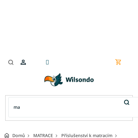
Přejít
na
obsah
Nákupní
košík
Domů
MATRACE
Příslušenství k matracím