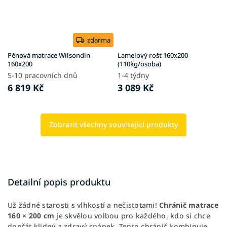
zdarma
Pěnová matrace Wilsondin
Lamelový rošt 160x200
160x200
(110kg/osoba)
5-10 pracovních dnů
1-4 týdny
6 819 Kč
3 089 Kč
Zobrazit všechny související produkty
Detailní popis produktu
Už žádné starosti s vlhkostí a nečistotami!
Chránič matrace
160 × 200 cm
je skvělou volbou pro každého, kdo si chce
dopřát klidný a zdravý spánek. Tento chránič kombinuje