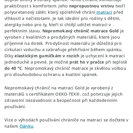
praktičnost s komfortem. Jeho
nepropustnou vrstvu
tvoří
polyuretanový zátěr, který spolehlivě chrání
matraci
před
vlhkostí a nečistotami. Je tak ideální pro rodiny s dětmi,
alergiky nebo pro ty, kteří si chtějí udržet matraci v
perfektním stavu.
Nepromokavý chránič matrace Gold
je
vyroben z kvalitních a prodyšných materiálů, které jsou
příjemné na dotek. Prodyšnost materiálu je důležitá pro
cirkulaci vzduchu a zabraňuje přehřívání během spánku.
Díky
elastickým gumičkám v rozích
je uchycení k matraci
jednoduché a pevné. Je možné
prát ho v pračce
při teplotě
do 40 °C
. Nepromokavý chránič matrace je skvělou volbou
pro dlouhodobou ochranu a kvalitní spánek.
Nepromokavý chránič na matraci Gold je vyrobený z
materiálů s certifikátem OEKO-TEX®, což potvrzuje jejich
zdravotní nezávadnost a bezpečnost při každodenním
používání.
Více o výhodách používání chrániče na matraci se dočtete v
našem
článku
.