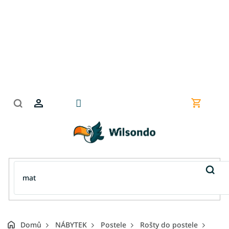
Přejít
na
obsah
Nákupní
košík
Domů
NÁBYTEK
Postele
Rošty do postele