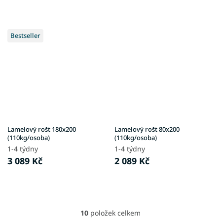
Bestseller
Lamelový rošt 180x200
Lamelový rošt 80x200
(110kg/osoba)
(110kg/osoba)
1-4 týdny
1-4 týdny
3 089 Kč
2 089 Kč
10
položek celkem
O