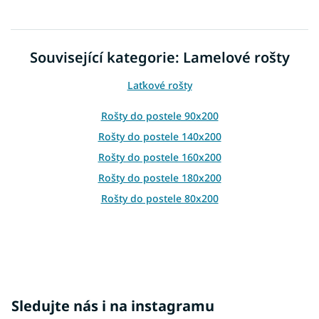
v
l
á
d
Související kategorie: Lamelové rošty
a
c
Laťkové rošty
í
p
r
Rošty do postele 90x200
v
Rošty do postele 140x200
k
y
Rošty do postele 160x200
v
Rošty do postele 180x200
ý
p
Rošty do postele 80x200
i
s
u
Sledujte nás i na instagramu