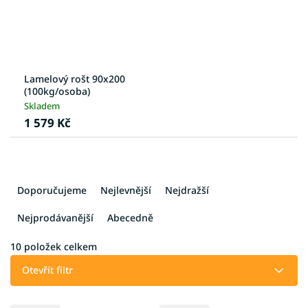
Lamelový rošt 90x200
(100kg/osoba)
Skladem
1 579 Kč
Ř
a
Doporučujeme
Nejlevnější
Nejdražší
z
e
Nejprodávanější
Abecedně
n
í
10
položek celkem
p
Otevřít filtr
r
o
V