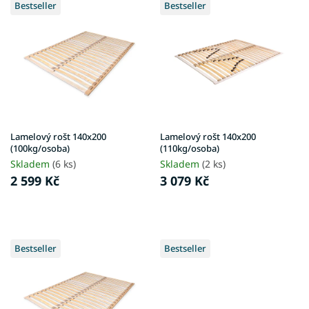
d
Bestseller
Bestseller
ý
u
p
k
i
t
s
ů
p
r
o
d
u
Lamelový rošt 140x200
Lamelový rošt 140x200
k
(100kg/osoba)
(110kg/osoba)
t
Skladem
(6 ks)
Skladem
(2 ks)
ů
2 599 Kč
3 079 Kč
Bestseller
Bestseller