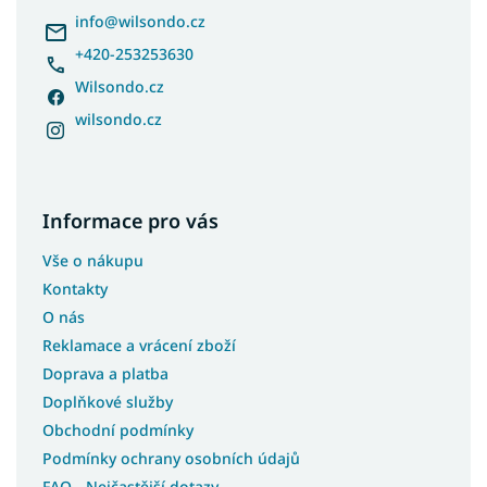
í
info
@
wilsondo.cz
+420-253253630
Wilsondo.cz
wilsondo.cz
Informace pro vás
Vše o nákupu
Kontakty
O nás
Reklamace a vrácení zboží
Doprava a platba
Doplňkové služby
Obchodní podmínky
Podmínky ochrany osobních údajů
FAQ - Nejčastější dotazy