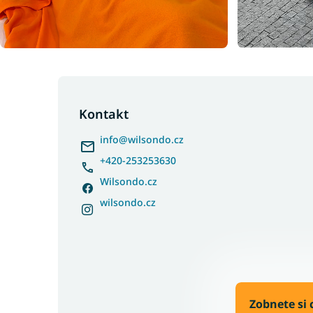
Z
á
p
Kontakt
a
info
@
wilsondo.cz
t
í
+420-253253630
Wilsondo.cz
wilsondo.cz
Zobnete si 