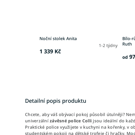
Noční stolek Anita
Bílo-
Ruth
1-2 týdny
1 339 Kč
97
od
Detailní popis produktu
Chcete, aby váš obývací pokoj působil útulněji? Nem
univerzální
závěsné police
Colli
jsou ideální do kaž
Praktické police využijete v kuchyni na kořenky, v o
studentském pokoji na dětské trofeje či hračky. Mod