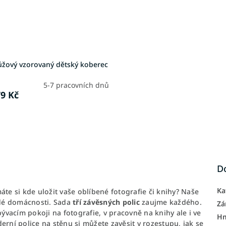
růžový vzorovaný dětský koberec
5-7 pracovních dnů
9 Kč
D
Ka
áte si kde uložit vaše oblíbené fotografie či knihy? Naše
dé domácnosti. Sada
tří závěsných polic
zaujme každého.
Zá
bývacím pokoji na fotografie, v pracovně na knihy ale i ve
H
erní police na stěnu si můžete zavěsit v rozestupu, jak se