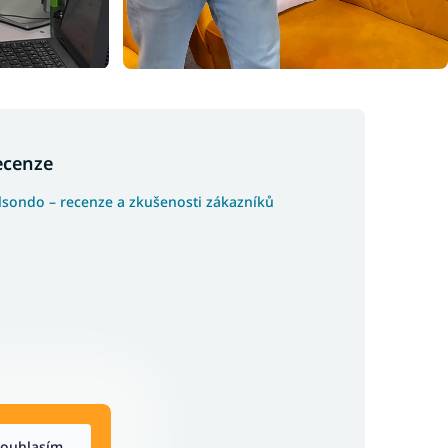
ecenze
lsondo – recenze a zkušenosti zákazníků
ouhlasím