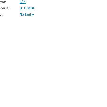
rva
:
Bílá
teriál
:
DTD/MDF
p
:
Na knihy