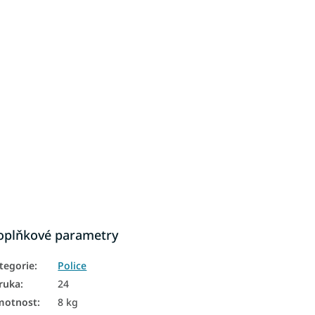
oplňkové parametry
tegorie
:
Police
ruka
:
24
motnost
:
8 kg