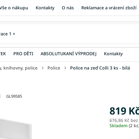
Vše o nákupu
Kontakty
O nás
Reklamace a vrácení zboží
TEK
PRO DĚTI
ABSOLUTUKANÍ VÝPRODEJ
Kontakty
y, knihovny, police
Police
Police na zeď Colli 3 ks - bílá
á
GL99585
819 K
676,86 Kč be
Skladem
(2 ks