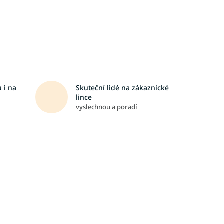
 i na
Skuteční lidé na zákaznické
lince
vyslechnou a poradí