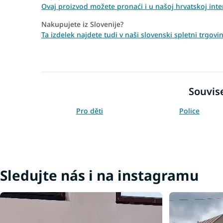
Ovaj proizvod možete pronaći i u našoj hrvatskoj intern
Nakupujete iz Slovenije?
Ta izdelek najdete tudi v naši slovenski spletni trgovin
Souvise
Pro děti
Police
Sledujte nás i na instagramu