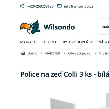
Přejít
+420-253253630
info@wilsondo.cz
na
obsah
MATRACE
KOBERCE
BYTOVÉ DOPLŇKY
NÁBY
Domů
NÁBYTEK
Obývací pokoj
Vitrín
Police na zeď Colli 3 ks - bíl