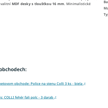
Ba
kvalitní
MDF desky s tloušťkou 16 mm
. Minimalistické
Ma
Ty
 obchodech:
etovom obchode: Police na stenu Colli 3 ks - biela
↗
 COLLI fehér fali polc - 3 darab
↗