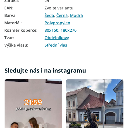
Záruka
:
24
Koberce 140x190
EAN
:
Zvolte variantu
Barva
:
Šedá
,
Černá
,
Modrá
Koberce 160x220
Materiál
:
Polypropylen
Koberce 200x290
Rozměr koberce
:
80x150
,
180x270
Tvar
:
Obdélníkový
Výška vlasu
:
Střední vlas
Sledujte nás i na instagramu