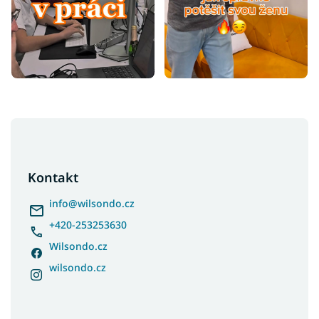
Z
á
p
a
Kontakt
t
í
info
@
wilsondo.cz
+420-253253630
Wilsondo.cz
wilsondo.cz