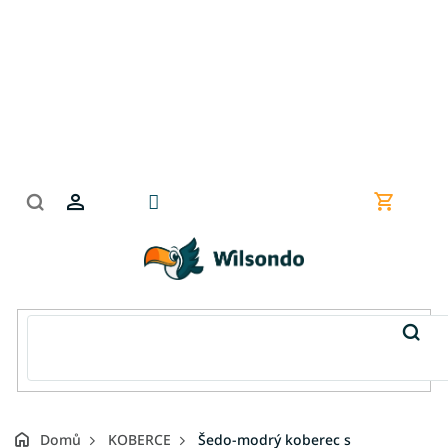
Přejít
na
obsah
Nákupní
košík
Domů
KOBERCE
Šedo-modrý koberec s