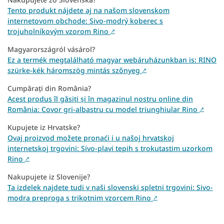
Tento produkt nájdete aj na našom slovenskom
internetovom obchode: Sivo-modrý koberec s
trojuholníkovým vzorom Rino
↗
Magyarországról vásárol?
Ez a termék megtalálható magyar webáruházunkban is: RINO
szürke-kék háromszög mintás szőnyeg
↗
Cumpărați din România?
Acest produs îl găsiți și în magazinul nostru online din
România: Covor gri-albastru cu model triunghiular Rino
↗
Kupujete iz Hrvatske?
Ovaj proizvod možete pronaći i u našoj hrvatskoj
internetskoj trgovini: Sivo-plavi tepih s trokutastim uzorkom
Rino
↗
Nakupujete iz Slovenije?
Ta izdelek najdete tudi v naši slovenski spletni trgovini: Sivo-
modra preproga s trikotnim vzorcem Rino
↗