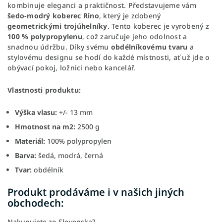
kombinuje eleganci a praktičnost. Představujeme vám
šedo-modrý koberec Rino
, který je zdobený
geometrickými trojúhelníky
. Tento koberec je vyrobený z
100 % polypropylenu
, což zaručuje jeho odolnost a
snadnou údržbu. Díky svému
obdélníkovému tvaru
a
stylovému designu se hodí do každé místnosti, ať už jde o
obývací pokoj, ložnici nebo kancelář.
Vlastnosti produktu:
Výška vlasu:
+/- 13 mm
Hmotnost na m2:
2500 g
Materiál:
100% polypropylen
Barva:
šedá, modrá, černá
Tvar:
obdélník
Produkt prodáváme i v našich jiných
obchodech:
Nakupujete zo Slovenska?