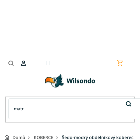
Přejít
na
obsah
Nákupní
košík
Domů
KOBERCE
Šedo-modrý obdélníkový koberec