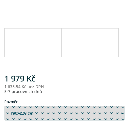
1 979 Kč
1 635,54 Kč bez DPH
M
5-7 pracovních dnů
ce
Rozměr