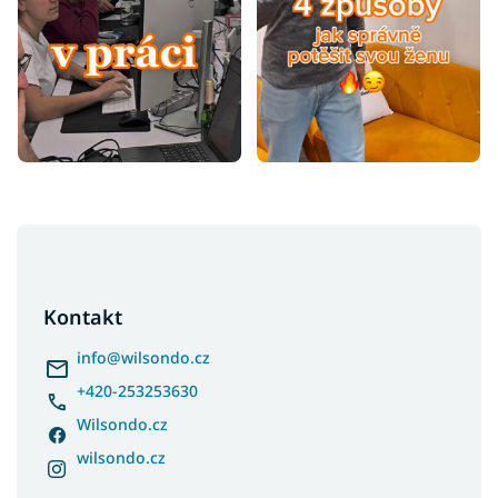
Z
á
p
a
Kontakt
t
í
info
@
wilsondo.cz
+420-253253630
Wilsondo.cz
wilsondo.cz