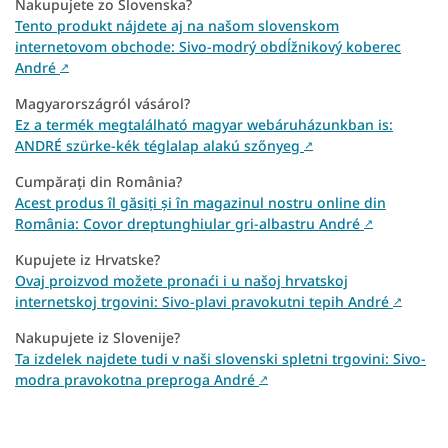
Nakupujete zo Slovenska?
Tento produkt nájdete aj na našom slovenskom
internetovom obchode: Sivo-modrý obdĺžnikový koberec
André
↗
Magyarországról vásárol?
Ez a termék megtalálható magyar webáruházunkban is:
ANDRÉ szürke-kék téglalap alakú szőnyeg
↗
Cumpărați din România?
Acest produs îl găsiți și în magazinul nostru online din
România: Covor dreptunghiular gri-albastru André
↗
Kupujete iz Hrvatske?
Ovaj proizvod možete pronaći i u našoj hrvatskoj
internetskoj trgovini: Sivo-plavi pravokutni tepih André
↗
Nakupujete iz Slovenije?
Ta izdelek najdete tudi v naši slovenski spletni trgovini: Sivo-
modra pravokotna preproga André
↗