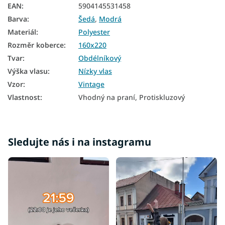
EAN
:
5904145531458
Barva
:
Šedá
,
Modrá
Materiál
:
Polyester
Rozměr koberce
:
160x220
Tvar
:
Obdélníkový
Výška vlasu
:
Nízky vlas
Vzor
:
Vintage
Vlastnost
:
Vhodný na praní, Protiskluzový
Sledujte nás i na instagramu