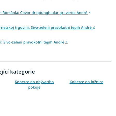
 din România: Covor dreptunghiular gri-verde André
↗
rnetskoj trgovini: Sivo-zeleni pravokutni tepih André
↗
ni: Sivo-zeleni pravokotni tepih André
↗
jící kategorie
Koberce do obývacího
Koberce do ložnice
pokoje
Zelené koberce
Koberce 80x150