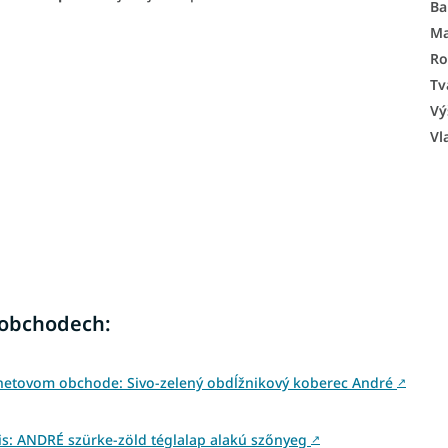
Ba
Ma
Ro
Tv
Vý
Vl
 obchodech:
rnetovom obchode: Sivo-zelený obdĺžnikový koberec André
↗
s: ANDRÉ szürke-zöld téglalap alakú szőnyeg
↗