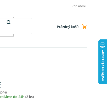
Doprava a platba
Doplňkové služby
Obchodní podmínky
Přihlášení
Prázdný košík
Nákupní
košík
č
z DPH
Měrná
esíláme do 24h
(2 ks)
cena: