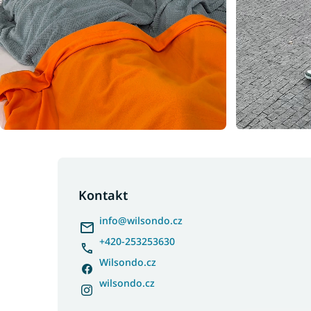
Z
á
p
Kontakt
a
info
@
wilsondo.cz
t
í
+420-253253630
Wilsondo.cz
wilsondo.cz