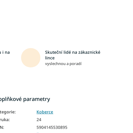
 i na
Skuteční lidé na zákaznické
lince
vyslechnou a poradí
oplňkové parametry
tegorie
:
Koberce
ruka
:
24
AN
:
5904145530895