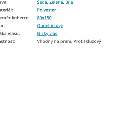
rva
:
Šedá
,
Zelená
,
Bílá
teriál
:
Polyester
změr koberce
:
80x150
ar
:
Obdélníkový
ška vlasu
:
Nízky vlas
astnost
:
Vhodný na praní, Protiskluzový