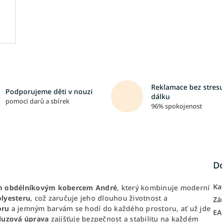
Reklamace bez stresu
Podporujeme děti v nouzi
dálku
pomocí darů a sbírek
96% spokojenost
D
Ka
ým obdélníkovým kobercem André
, který kombinuje moderní
lyesteru
, což zaručuje jeho dlouhou životnost a
Zá
oru
a jemným barvám se hodí do každého prostoru, ať už jde
E
luzová úprava
zajišťuje bezpečnost a stabilitu na každém