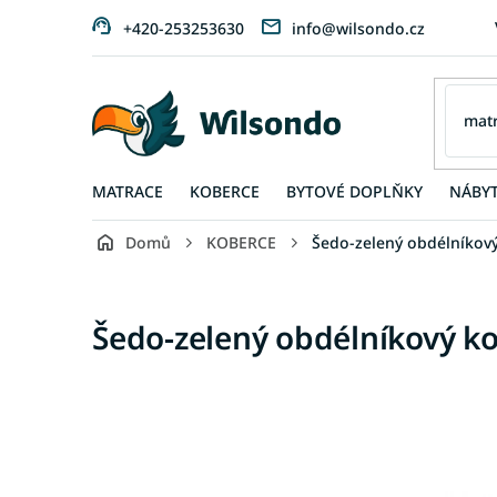
Přejít
+420-253253630
info@wilsondo.cz
na
obsah
MATRACE
KOBERCE
BYTOVÉ DOPLŇKY
NÁBY
Domů
KOBERCE
Šedo-zelený obdélníkov
Šedo-zelený obdélníkový k