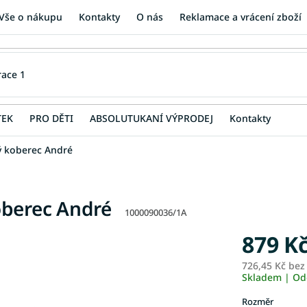
Vše o nákupu
Kontakty
O nás
Reklamace a vrácení zboží
TEK
PRO DĚTI
ABSOLUTUKANÍ VÝPRODEJ
Kontakty
ý koberec André
oberec André
1000090036/1A
879 K
726,45 Kč be
Skladem | Od
Rozměr