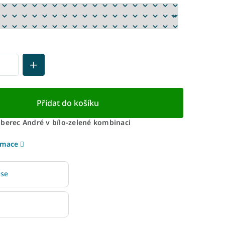
Přidat do košíku
oberec André v bílo-zelené kombinaci
rmace
 se