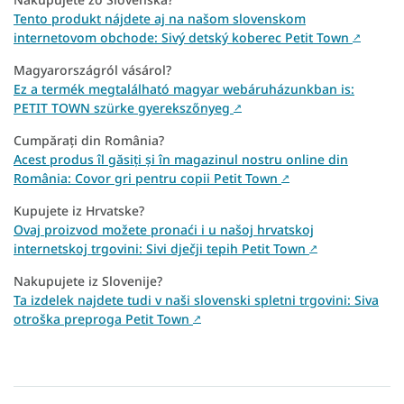
Tento produkt nájdete aj na našom slovenskom
internetovom obchode: Sivý detský koberec Petit Town
↗
Magyarországról vásárol?
Ez a termék megtalálható magyar webáruházunkban is:
PETIT TOWN szürke gyerekszőnyeg
↗
Cumpărați din România?
Acest produs îl găsiți și în magazinul nostru online din
România: Covor gri pentru copii Petit Town
↗
Kupujete iz Hrvatske?
Ovaj proizvod možete pronaći i u našoj hrvatskoj
internetskoj trgovini: Sivi dječji tepih Petit Town
↗
Nakupujete iz Slovenije?
Ta izdelek najdete tudi v naši slovenski spletni trgovini: Siva
otroška preproga Petit Town
↗