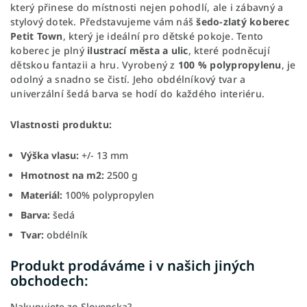
který přinese do místnosti nejen pohodlí, ale i zábavný a
stylový dotek. Představujeme vám náš
šedo-zlatý koberec
Petit Town
, který je ideální pro dětské pokoje. Tento
koberec je plný
ilustrací města a ulic
, které podněcují
dětskou fantazii a hru. Vyrobený z
100 % polypropylenu
, je
odolný a snadno se čistí. Jeho obdélníkový tvar a
univerzální šedá barva se hodí do každého interiéru.
Vlastnosti produktu:
Výška vlasu:
+/- 13 mm
Hmotnost na m2:
2500 g
Materiál:
100% polypropylen
Barva:
šedá
Tvar:
obdélník
Produkt prodáváme i v našich jiných
obchodech:
Nakupujete zo Slovenska?