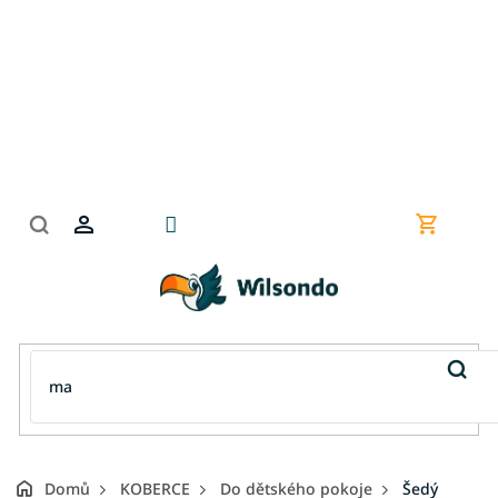
Přejít
na
obsah
Nákupní
košík
Domů
KOBERCE
Do dětského pokoje
Šedý