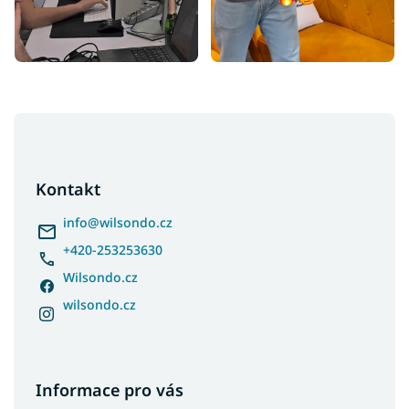
Z
á
p
a
Kontakt
t
í
info
@
wilsondo.cz
+420-253253630
Wilsondo.cz
wilsondo.cz
Informace pro vás