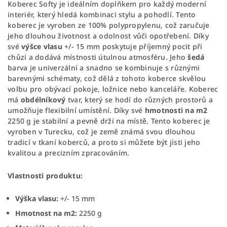
Koberec Softy je ideálním doplňkem pro každý moderní
interiér, který hledá kombinaci stylu a pohodlí. Tento
koberec je vyroben ze 100% polypropylenu, což zaručuje
jeho dlouhou životnost a odolnost vůči opotřebení. Díky
své
výšce vlasu
+/- 15 mm poskytuje příjemný pocit při
chůzi a dodává místnosti útulnou atmosféru. Jeho
šedá
barva je univerzální a snadno se kombinuje s různými
barevnými schématy, což dělá z tohoto koberce skvělou
volbu pro obývací pokoje, ložnice nebo kanceláře. Koberec
má
obdélníkový
tvar, který se hodí do různých prostorů a
umožňuje flexibilní umístění. Díky své
hmotnosti na m2
2250 g je stabilní a pevně drží na místě. Tento koberec je
vyroben v Turecku, což je země známá svou dlouhou
tradicí v tkaní koberců, a proto si můžete být jisti jeho
kvalitou a precizním zpracováním.
Vlastnosti produktu:
Výška vlasu:
+/- 15 mm
Hmotnost na m2:
2250 g