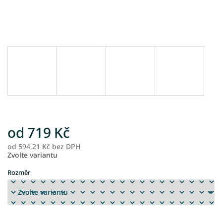
od
719 Kč
od
594,21 Kč
bez DPH
M
Zvolte variantu
ce
Rozměr