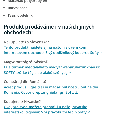
Materiál:
polypropylen
Barva:
šedá
Tvar:
obdélník
Produkt prodáváme i v našich jiných
obchodech:
Nakupujete zo Slovenska?
Tento produkt nájdete aj na našom slovenskom
internetovom obchode: Sivý obdĺžnikový koberec Softy
↗
Magyarországról vásárol?
Ez a termék megtalálható magyar webáruházunkban is:
SOFTY szürke téglalap alakú szőnyeg
↗
Cumpărați din România?
Acest produs îl găsiți și în magazinul nostru online din
România: Covor dreptunghiular gri Softy
↗
Kupujete iz Hrvatske?
Ovaj proizvod možete pronaći i u našoj hrvatskoj
internetskoj trgovini: Sivi pravokutni tepih Softy
↗