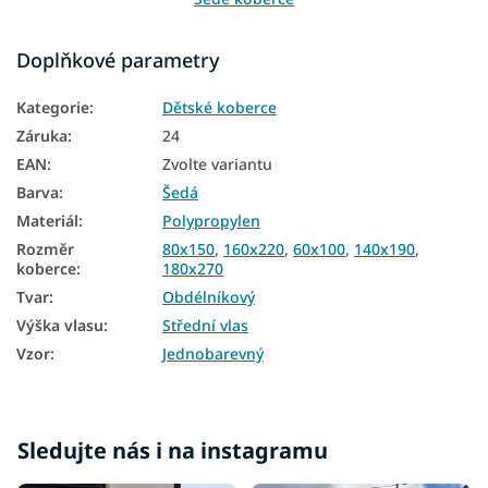
Koberce 60x100
Doplňkové parametry
Koberce 80x150
Kategorie
:
Dětské koberce
Koberce 120x170
Záruka
:
24
Koberce 140x190
EAN
:
Zvolte variantu
Barva
:
Šedá
Koberce 160x220
Materiál
:
Polypropylen
Koberce 200x290
Rozměr
80x150
,
160x220
,
60x100
,
140x190
,
koberce
:
180x270
Koberce 240x330
Tvar
:
Obdélníkový
Výška vlasu
:
Střední vlas
Vzor
:
Jednobarevný
Sledujte nás i na instagramu