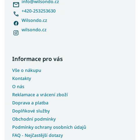
í
info
@
wilsondo.cz
+420-253253630
Wilsondo.cz
wilsondo.cz
Informace pro vás
Vše o nákupu
Kontakty
O nás
Reklamace a vrácení zboží
Doprava a platba
Doplňkové služby
Obchodní podmínky
Podmínky ochrany osobních údajů
FAQ - Nejčastější dotazy