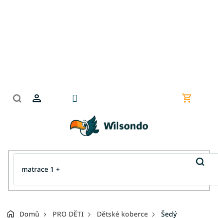
Přejít
na
obsah
Nákupní
košík
Domů
PRO DĚTI
Dětské koberce
Šedý