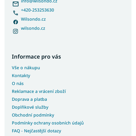
í
info
@
wilsondo.cz
+420-253253630
Wilsondo.cz
wilsondo.cz
Informace pro vás
Vše o nákupu
Kontakty
O nás
Reklamace a vrácení zboží
Doprava a platba
Doplňkové služby
Obchodní podmínky
Podmínky ochrany osobních údajů
FAQ - Nejčastější dotazy