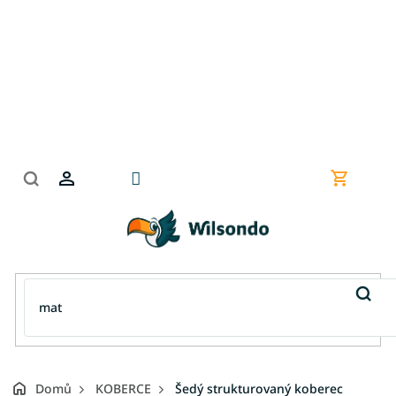
Přejít
na
obsah
Nákupní
košík
Domů
KOBERCE
Šedý strukturovaný koberec