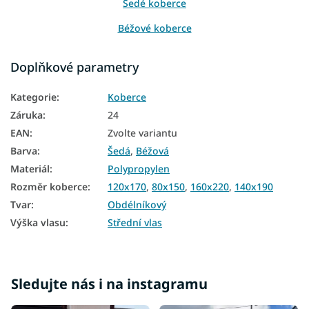
Šedé koberce
Béžové koberce
Koberce 80x150
Doplňkové parametry
Koberce 120x170
Kategorie
:
Koberce
Koberce 140x190
Záruka
:
24
Koberce 160x220
EAN
:
Zvolte variantu
Barva
:
Šedá
,
Béžová
Koberce 240x330
Materiál
:
Polypropylen
Rozměr koberce
:
120x170
,
80x150
,
160x220
,
140x190
Tvar
:
Obdélníkový
Výška vlasu
:
Střední vlas
Sledujte nás i na instagramu