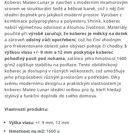
Koberec Mateo Lunar je navržen s moderním mramorovým
vzorem ve strukturální šedé a béžové barvě, což z něj činí
ideální doplněk pro jakýkoli moderní prostor. Vyroben z
kombinace polypropylenu a polyesteru Shrink, koberec
nabízí výjimečnou odolnost a dlouhou životnost. Materiály
použité při
výrobě zaručují, že koberec je měkký na dotek
a zároveň
odolný vůči opotřebení
, což ho činí vhodným
pro frekventované oblasti jako obývací pokoje či chodby.
S
výškou vlasu +/- 9 mm a 12 mm poskytuje koberec
pohodlný pocit pod nohama
, zatímco jeho hmotnost 1600
g/m2 zajišťuje stabilitu na podlaze. Tento obdélníkový
koberec je dostupný v různých velikostech, což umožňuje
jeho přizpůsobení různým prostorům a potřebám. Díky
svému modernímu designu a praktickým vlastnostem je
koberec Mateo Lunar ideální volbou pro ty, kteří hledají
stylový a funkční doplněk do svého domova.
Vlastnosti produktu:
Výška vlasu:
+/- 9 mm, 12 mm
Hmotnost na m2:
1600 g