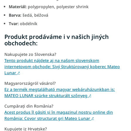
Materiál:
polypropylen, polyester shrink
Barva:
šedá, béžová
Tvar:
obdélník
Produkt prodáváme i v našich jiných
obchodech:
Nakupujete zo Slovenska?
Tento produkt nájdete aj na našom slovenskom
internetovom obchode: Sivý štruktúrovaný koberec Mateo
Lunar
↗
Magyarországról vásárol?
Ez a termék megtalálható magyar webáruházunkban is:
MATEO LUNAR szürke strukturált szőnyeg
↗
Cumpărați din România?
Acest produs îl găsiți și în magazinul nostru online din
România: Covor structurat gri Mateo Lunar
↗
Kupujete iz Hrvatske?