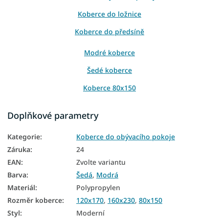
Koberce do ložnice
Koberce do předsíně
Modré koberce
Šedé koberce
Koberce 80x150
Koberce 80x200
Doplňkové parametry
Koberce 120x170
Kategorie
:
Koberce do obývacího pokoje
Koberce 140x200
Záruka
:
24
Koberce 160x230
EAN
:
Zvolte variantu
Barva
:
Šedá
,
Modrá
Materiál
:
Polypropylen
Rozměr koberce
:
120x170
,
160x230
,
80x150
Styl
:
Moderní