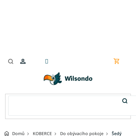
Přejít
na
obsah
Nákupní
košík
Domů
KOBERCE
Do obývacího pokoje
Šedý