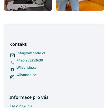
Z
á
p
a
Kontakt
t
í
info
@
wilsondo.cz
+420-253253630
Wilsondo.cz
wilsondo.cz
Informace pro vás
Vše o nákupu