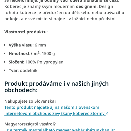
se
nedeformuje, je odolný vůči oděru a snadno se čistí
.
Koberec je známý svým moderním
designem.
Design
tohoto koberce je předurčen do dětského nebo obývacího
pokoje, ale své místo si najde i v ložnici nebo předsíni.
Vlastnosti produktu:
Výška vlasu:
6 mm
2
Hmotnost / m
:
1500 g
Složení:
100% Polypropylen
Tvar:
obdélník
Produkt prodáváme i v našich jiných
obchodech:
Nakupujete zo Slovenska?
Tento produkt nájdete aj na našom slovenskom
internetovom obchode: Sivý tkaný koberec Stormy
↗
Magyarországról vásárol?
Ez a termék megtalálható magyar webáruházunkban is: