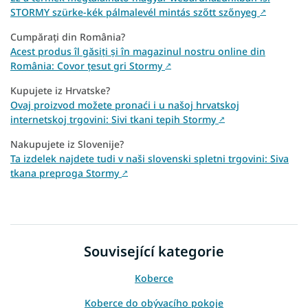
STORMY szürke-kék pálmalevél mintás szőtt szőnyeg
↗
Cumpărați din România?
Acest produs îl găsiți și în magazinul nostru online din
România: Covor țesut gri Stormy
↗
Kupujete iz Hrvatske?
Ovaj proizvod možete pronaći i u našoj hrvatskoj
internetskoj trgovini: Sivi tkani tepih Stormy
↗
Nakupujete iz Slovenije?
Ta izdelek najdete tudi v naši slovenski spletni trgovini: Siva
tkana preproga Stormy
↗
Související kategorie
Koberce
Koberce do obývacího pokoje