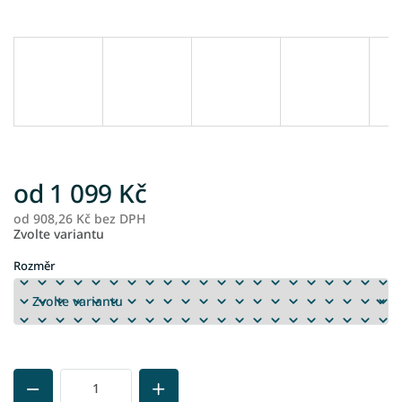
od
1 099 Kč
od
908,26 Kč
bez DPH
M
Zvolte variantu
ce
Rozměr