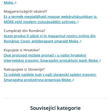
Moke
↗
Magyarországról vásárol?
Ez a termék megtalálható magyar webáruházunkban is:
MOKE zöld modern csúszásgátlós szőnyeg
↗
Cumpărați din România?
Acest produs îl găsiți și în magazinul nostru online din
România: Covor antiderapant smarald Moke
↗
Kupujete iz Hrvatske?
Ovaj proizvod možete pronaći i u našoj hrvatskoj
internetskoj trgovini: Smaragdni protuklizni tepih Moke
↗
Nakupujete iz Slovenije?
Ta izdelek najdete tudi v naši slovenski spletni trgovini:
Smaragdna protizdrsna preproga Moke
↗
Související kategorie