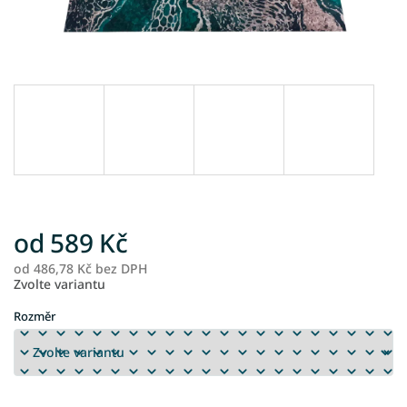
od
589 Kč
od
486,78 Kč
bez DPH
M
Zvolte variantu
ce
Rozměr