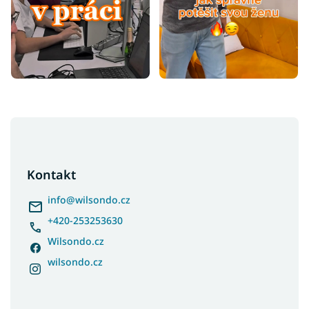
Z
á
p
a
Kontakt
t
í
info
@
wilsondo.cz
+420-253253630
Wilsondo.cz
wilsondo.cz