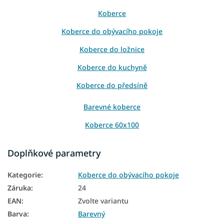
Koberce
Koberce do obývacího pokoje
Koberce do ložnice
Koberce do kuchyně
Koberce do předsíně
Barevné koberce
Koberce 60x100
Koberce 80x150
Doplňkové parametry
Koberce 120x180
Kategorie
:
Koberce do obývacího pokoje
Koberce 160x220
Záruka
:
24
Koberce 180x280
EAN
:
Zvolte variantu
Barva
:
Barevný