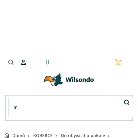
Přejít
na
obsah
Nákupní
košík
Domů
KOBERCE
Do obývacího pokoje