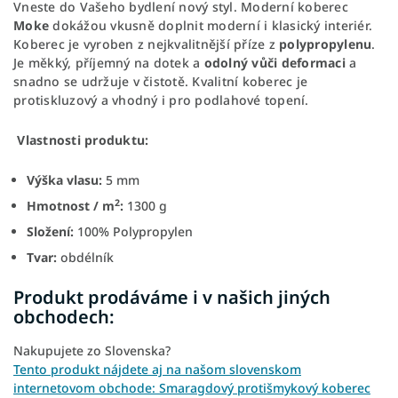
Vneste do Vašeho bydlení nový styl. Moderní koberec
Moke
dokážou vkusně doplnit moderní i klasický interiér.
Koberec je vyroben z nejkvalitnější příze z
polypropylenu
.
Je měkký, příjemný na dotek a
odolný vůči deformaci
a
snadno se udržuje v čistotě. Kvalitní koberec je
protiskluzový a vhodný i pro podlahové topení.
Vlastnosti produktu:
Výška vlasu:
5 mm
2
Hmotnost / m
:
1300 g
Složení:
100% Polypropylen
Tvar:
obdélník
Produkt prodáváme i v našich jiných
obchodech:
Nakupujete zo Slovenska?
Tento produkt nájdete aj na našom slovenskom
internetovom obchode: Smaragdový protišmykový koberec