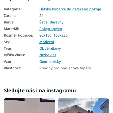
Koberce 80x150
Kategorie
:
Dětské koberce do dětského pokoje
Koberce 120x170
Záruka
:
24
Koberce 140x190
Barva
:
Šedá
,
Barevný
Materiál
:
Polypropylen
Koberce 160x220
Rozměr koberce
:
80x150
,
160x220
Koberce 180x260
Styl
:
Moderní
Koberce 200x290
Tvar
:
Obdélníkový
Výška vlasu
:
Nízky vlas
Koberce 240x330
Vzor
:
Geometrický
Vlastnost
:
Vhodný pro podlahové topení
Sledujte nás i na instagramu