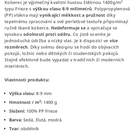
2
Koberec je výjimečný kvalitní hustou štětinou 1400g/m
typu Frieze s
výškou vlasu 8-9 milimetrů
. Polypropylenová
(PP) vlákna mají
vynikající měkkost a pružnost
díky
tepelnému zpracování a své perleťové textuře připomínají
ručně tkané koberce.
Nedeformuje se
a vyznačuje se
vysokou
odolností proti oděru.
Co jistě oceníte je
jednoduchá údržba a nízký vlas. Je k dispozici ve
více
rozměrech
.
Díky svému designu se hodí do obývacích
pokojů, ložnic nebo dětských či studentských pokojů.
Stejně efektivně bude vypadat v tradičních či moderních
interiérech.
Vlastnosti produktu:
Výška vlasu:
8-9 mm
2
Hmotnost / m
:
1400 g
Složení:
100% PP Frieze
Barva:
šedá, žlutá, modrá
Tvar:
obdélník