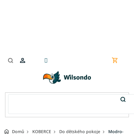
Přejít
na
obsah
Nákupní
košík
Domů
KOBERCE
Do dětského pokoje
Modro-