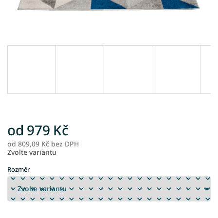
od
979 Kč
od
809,09 Kč
bez DPH
M
Zvolte variantu
ce
Rozměr