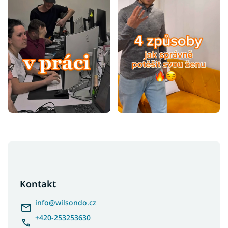
Z
á
p
a
Kontakt
t
í
info
@
wilsondo.cz
+420-253253630