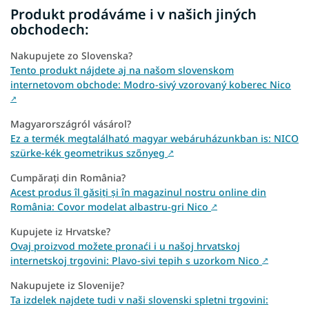
Produkt prodáváme i v našich jiných
obchodech:
Nakupujete zo Slovenska?
Tento produkt nájdete aj na našom slovenskom
internetovom obchode: Modro-sivý vzorovaný koberec Nico
↗
Magyarországról vásárol?
Ez a termék megtalálható magyar webáruházunkban is: NICO
szürke-kék geometrikus szőnyeg
↗
Cumpărați din România?
Acest produs îl găsiți și în magazinul nostru online din
România: Covor modelat albastru-gri Nico
↗
Kupujete iz Hrvatske?
Ovaj proizvod možete pronaći i u našoj hrvatskoj
internetskoj trgovini: Plavo-sivi tepih s uzorkom Nico
↗
Nakupujete iz Slovenije?
Ta izdelek najdete tudi v naši slovenski spletni trgovini: