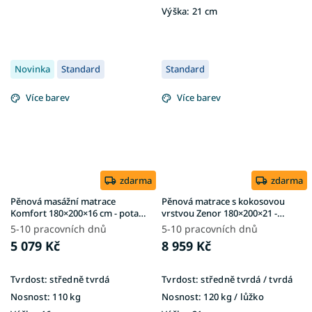
Výška:
21 cm
Novinka
Standard
Standard
Více barev
Více barev
zdarma
zdarma
Pěnová masážní matrace
Pěnová matrace s kokosovou
Komfort 180×200×16 cm - potah
vrstvou Zenor 180×200×21 -
Matrix
potah Silver
5-10 pracovních dnů
5-10 pracovních dnů
5 079 Kč
8 959 Kč
Tvrdost:
středně tvrdá
Tvrdost:
středně tvrdá / tvrdá
Nosnost:
110 kg
Nosnost:
120 kg ​​​​​/ lůžko