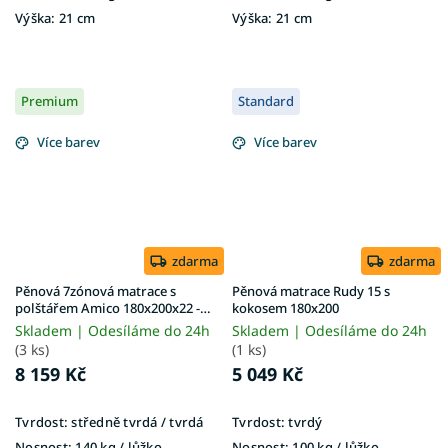
Výška:
21 cm
Výška:
21 cm
Premium
Standard
Více barev
Více barev
zdarma
zdarma
Pěnová 7zónová matrace s
Pěnová matrace Rudy 15 s
polštářem Amico 180x200x22 -
kokosem 180x200
potah Silver
Skladem | Odesíláme do 24h
Skladem | Odesíláme do 24h
(3 ks)
(1 ks)
8 159 Kč
5 049 Kč
Tvrdost:
středně tvrdá / tvrdá
Tvrdost:
tvrdý
Nosnost:
140 kg​​​​​ / lůžko
Nosnost:
100 kg ​​​​​/ lůžko