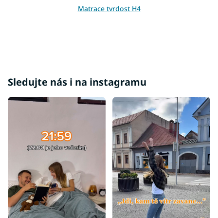
i
Matrace tvrdost H4
s
u
Sledujte nás i na instagramu