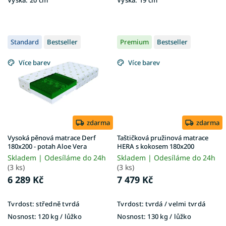
Standard
Bestseller
Premium
Bestseller
Více barev
Více barev
zdarma
zdarma
Vysoká pěnová matrace Derf
Taštičková pružinová matrace
180x200 - potah Aloe Vera
HERA s kokosem 180x200
Skladem | Odesíláme do 24h
Skladem | Odesíláme do 24h
(3 ks)
(3 ks)
6 289 Kč
7 479 Kč
Tvrdost:
středně tvrdá
Tvrdost:
tvrdá / velmi tvrdá
Nosnost:
120 kg​​​​​ / lůžko
Nosnost:
130 kg​​​​​ / lůžko