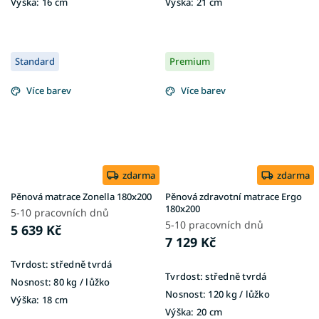
Výška:
16 cm
Výška:
21 cm
Standard
Premium
Více barev
Více barev
zdarma
zdarma
Pěnová matrace Zonella 180x200
Pěnová zdravotní matrace Ergo
180x200
5-10 pracovních dnů
5-10 pracovních dnů
5 639 Kč
7 129 Kč
Tvrdost:
středně tvrdá
Tvrdost:
středně tvrdá
Nosnost:
80 kg / lůžko
Nosnost:
120 kg / lůžko
Výška:
18 cm
Výška:
20 cm