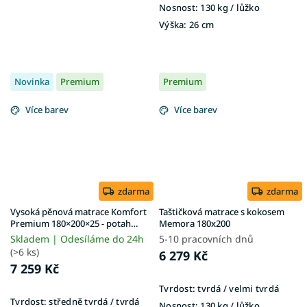
Nosnost:
130 kg ​​​​​/ lůžko
Výška:
26 cm
Novinka
Premium
Premium
Více barev
Více barev
zdarma
zdarma
Vysoká pěnová matrace Komfort
Taštičková matrace s kokosem
Premium 180×200×25 - potah
Memora 180x200
Exclusive Premium
Skladem | Odesíláme do 24h
5-10 pracovních dnů
(>6 ks)
6 279 Kč
7 259 Kč
Tvrdost:
tvrdá / velmi tvrdá
Tvrdost:
středně tvrdá / tvrdá
Nosnost:
130 kg / lůžko