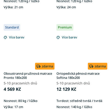
Nosnost:
120 kg ​​​​​/ lůžko
Nosnost:
120 kg / lůžko
Výška:
21 cm
Výška:
24 cm
Standard
Premium
Více barev
Více barev
zdarma
zdarma
Oboustranná pružinová matrace
Ortopedická pěnová matrace
Pronto 180x200
Softina 180x200
5-10 pracovních dnů
5-10 pracovních dnů
4 569 Kč
12 129 Kč
Nosnost:
80 kg / lůžko
Tvrdost:
středně tvrdá / tvrdá
Výška:
17 cm
Nosnost:
140 kg / lůžko