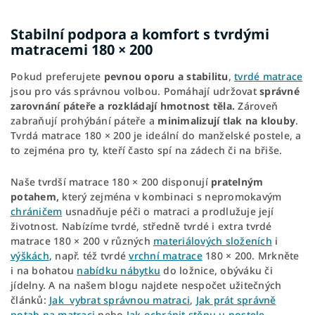
Stabilní podpora a komfort s tvrdými
matracemi 180 × 200
Pokud preferujete
pevnou oporu a stabilitu
,
tvrdé matrace
jsou pro vás správnou volbou. Pomáhají udržovat
správné
zarovnání páteře a rozkládají hmotnost těla.
Zároveň
zabraňují prohýbání páteře a
minimalizují tlak na klouby
.
Tvrdá matrace 180 × 200 je ideální do manželské postele, a
to zejména pro ty, kteří často spí na zádech či na břiše.
Naše tvrdší matrace 180 × 200 disponují
pratelným
potahem,
který zejména v kombinaci s nepromokavým
chráničem
usnadňuje péči o matraci a prodlužuje její
životnost. Nabízíme tvrdé, středně tvrdé i extra tvrdé
matrace 180 × 200 v různých
materiálových složeních
i
výškách
, např. též tvrdé
vrchní matrace
180 × 200. Mrkněte
i na bohatou
nabídku nábytku
do ložnice, obýváku či
jídelny. A na našem blogu najdete nespočet užitečných
článků:
Jak vybrat správnou matraci
,
Jak prát správně
potah na matraci
nebo
Jak ochránit stěnu u postele.