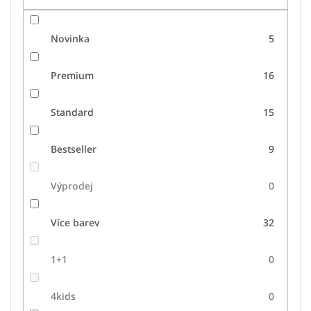
Novinka
5
Premium
16
Standard
15
Bestseller
9
Výprodej
0
Více barev
32
1+1
0
4kids
0