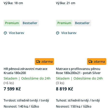
Výška:
18 cm
Výška:
21 cm
Premium
Bestseller
Premium
Bestseller
Více barev
Více barev
zdarma
zdarma
HR pěnová zdravotní matrace
Matrace s profilovanou pěnou
Kruela 180x200
Rose 180x200x21 - potah Silver
Skladem | Odesíláme do 24h
Skladem | Odesíláme do 24h
(>6 ks)
(3 ks)
7 599 Kč
8 819 Kč
Tvrdost:
středně tvrdý / tvrdý
Tuhost:
středně tvrdý / tvrdý
Nosnost:
140 kg / lůžko
Nosnost:
150 kg / lůžko