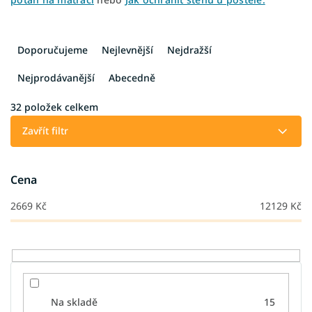
Ř
a
Doporučujeme
Nejlevnější
Nejdražší
z
e
Nejprodávanější
Abecedně
n
í
32
položek celkem
p
Zavřít filtr
r
o
d
Cena
u
k
2669
Kč
12129
Kč
t
ů
Na skladě
15