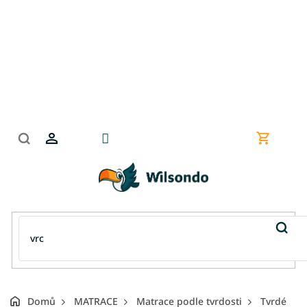
Přejít
na
obsah
Nákupní
košík
Domů
MATRACE
Matrace podle tvrdosti
Tvrdé