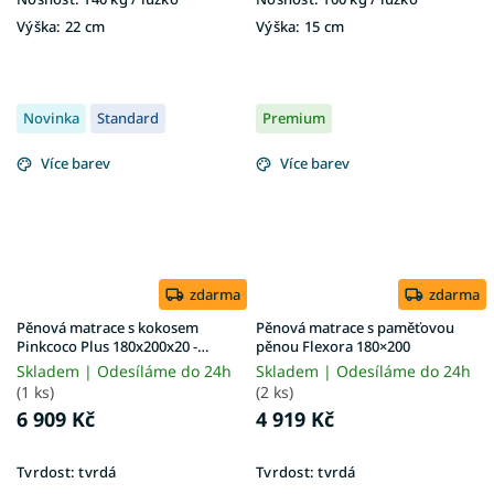
Výška:
22 cm
Výška:
15 cm
Novinka
Standard
Premium
Více barev
Více barev
zdarma
zdarma
Pěnová matrace s kokosem
Pěnová matrace s paměťovou
Pinkcoco Plus 180x200x20 -
pěnou Flexora 180×200
potah Aloe Vera
Skladem | Odesíláme do 24h
Skladem | Odesíláme do 24h
(1 ks)
(2 ks)
6 909 Kč
4 919 Kč
Tvrdost:
tvrdá
Tvrdost:
tvrdá