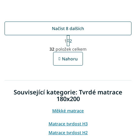
Načíst 8 dalších
S
1
2
t
O
r
32
položek celkem
v
á
l
n
Nahoru
á
k
o
d
v
a
á
c
n
í
í
Související kategorie: Tvrdé matrace
p
r
180x200
v
k
Měkké matrace
y
v
Matrace tvrdost H3
ý
p
Matrace tvrdost H2