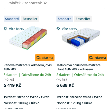
Položek k zobrazení:
32
V
Standard
Bestseller
Standard
Bestseller
ý
p
Více barev
Více barev
i
s
p
r
o
d
zdarma
zdarma
u
Pěnová matrace s kokosem Jovis
Taštičková pružinová matrace
k
180x200
Hunt 180x200 s kokosem
t
Skladem | Odesíláme do 24h
Skladem | Odesíláme do 24h
ů
(>6 ks)
(>6 ks)
5 419 Kč
6 639 Kč
Tvrdost:
středně tvrdá / tvrdá
Tvrdost:
středně tvrdá / tvrdá
Nosnost:
100 kg ​​​​​/ lůžko
Nosnost:
120 kg ​​​​​/ lůžko
Výška:
20 cm
Výška:
19 cm