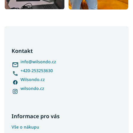
Z
á
p
a
Kontakt
t
í
info
@
wilsondo.cz
+420-253253630
Wilsondo.cz
wilsondo.cz
Informace pro vás
Vše o nákupu