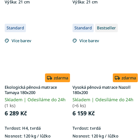
Výška:
21 cm
Výška:
21 cm
Standard
Standard
Bestseller
Více barev
Více barev
zdarma
zdarma
Ekologická pěnová matrace
Vysoká pěnová matrace Nazoll
Tamaya 180x200
180x200
Skladem | Odesíláme do 24h
Skladem | Odesíláme do 24h
(1 ks)
(>6 ks)
6 289 Kč
6 159 Kč
Tvrdost:
H4, tvrdá
Tvrdost:
tvrdá
Nosnost:
120 kg / lůžko
Nosnost:
120 kg​​​​​ / lůžko